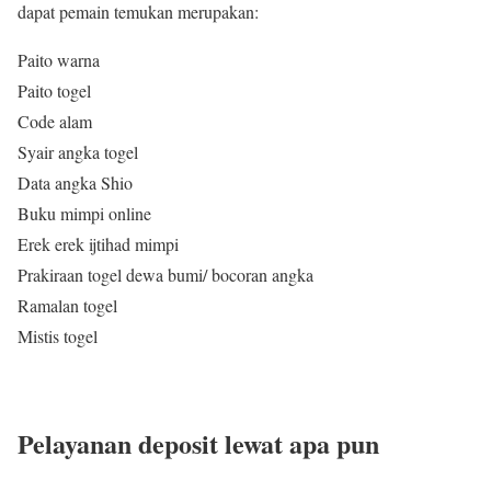
dapat pemain temukan merupakan:
Paito warna
Paito togel
Code alam
Syair angka togel
Data angka Shio
Buku mimpi online
Erek erek ijtihad mimpi
Prakiraan togel dewa bumi/ bocoran angka
Ramalan togel
Mistis togel
Pelayanan deposit lewat apa pun