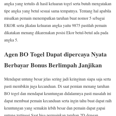
angka yang tertulis di hasil keluaran togel serta butuh mengatakan
tipe angka yang betul sesuai sama tempatnya. Tentang hal apabila
misalkan pemain menempatkan taruhan buat nomor 5 sebagai
EKOR serta jikalau keluaran angka yaitu 9875 pastilah pemain
dikatakan menang dikarenakan posisi Ekor betul-betul ada pada
angka 5.
Agen BO Togel Dapat dipercaya Nyata
Berbayar Bonus Berlimpah Janjikan
Mendapat untung besar jelas sering jadi keinginan siapa saja serta
pasti membikin juga kecanduan. Di saat pemian menang taruhan
BO togel dan mendapat keuntungan didalamnya pasti masalah ini
dapat membuat pemain kecanduan serta ingin tahu buat dapat raih
keuntungan yang semakin lebih besar dan pemain dapat gapai
untung tertinggi Saat bisa permainkan taruhan 2D dengan