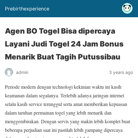
Prebirthexperience
Agen BO Togel Bisa dipercaya
Layani Judi Togel 24 Jam Bonus
Menarik Buat Tagih Putussibau
admin
3 years ago
Periode modern dengan technologi kekinian waktu ini kasih
keamanan dalam segalanya. Terlebih adanya jaringan internet
selalu kasih service terunggul serta amat memberikan kepuasan
dalam taruhan permainan togel yang lebih menarik dan
menggembirakan. Dengan servis yang makin lebih komplet buat
beberapa perjudian saat ini pastilah lebih gampang dipercaya