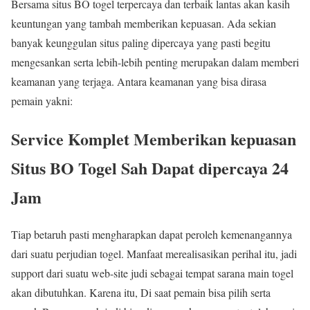
Bersama situs BO togel terpercaya dan terbaik lantas akan kasih
keuntungan yang tambah memberikan kepuasan. Ada sekian
banyak keunggulan situs paling dipercaya yang pasti begitu
mengesankan serta lebih-lebih penting merupakan dalam memberi
keamanan yang terjaga. Antara keamanan yang bisa dirasa
pemain yakni:
Service Komplet Memberikan kepuasan
Situs BO Togel Sah Dapat dipercaya 24
Jam
Tiap betaruh pasti mengharapkan dapat peroleh kemenangannya
dari suatu perjudian togel. Manfaat merealisasikan perihal itu, jadi
support dari suatu web-site judi sebagai tempat sarana main togel
akan dibutuhkan. Karena itu, Di saat pemain bisa pilih serta