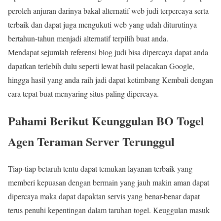
peroleh anjuran darinya bakal alternatif web judi terpercaya serta
terbaik dan dapat juga mengukuti web yang udah diturutinya
bertahun-tahun menjadi alternatif terpilih buat anda.
Mendapat sejumlah referensi blog judi bisa dipercaya dapat anda
dapatkan terlebih dulu seperti lewat hasil pelacakan Google,
hingga hasil yang anda raih jadi dapat ketimbang Kembali dengan
cara tepat buat menyaring situs paling dipercaya.
Pahami Berikut Keunggulan BO Togel
Agen Teraman Server Terunggul
Tiap-tiap betaruh tentu dapat temukan layanan terbaik yang
memberi kepuasan dengan bermain yang jauh makin aman dapat
dipercaya maka dapat dapaktan servis yang benar-benar dapat
terus penuhi kepentingan dalam taruhan togel. Keuggulan masuk