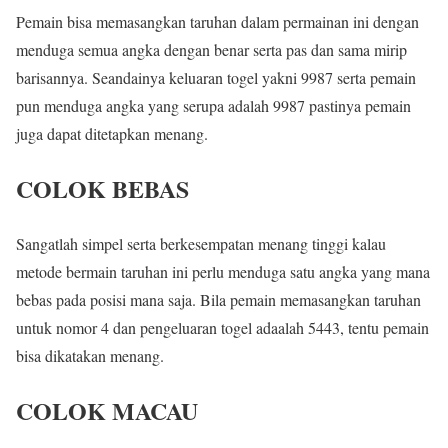
Pemain bisa memasangkan taruhan dalam permainan ini dengan
menduga semua angka dengan benar serta pas dan sama mirip
barisannya. Seandainya keluaran togel yakni 9987 serta pemain
pun menduga angka yang serupa adalah 9987 pastinya pemain
juga dapat ditetapkan menang.
COLOK BEBAS
Sangatlah simpel serta berkesempatan menang tinggi kalau
metode bermain taruhan ini perlu menduga satu angka yang mana
bebas pada posisi mana saja. Bila pemain memasangkan taruhan
untuk nomor 4 dan pengeluaran togel adaalah 5443, tentu pemain
bisa dikatakan menang.
COLOK MACAU