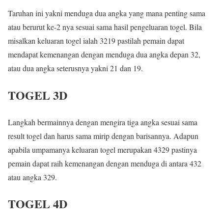
Taruhan ini yakni menduga dua angka yang mana penting sama
atau berurut ke-2 nya sesuai sama hasil pengeluaran togel. Bila
misalkan keluaran togel ialah 3219 pastilah pemain dapat
mendapat kemenangan dengan menduga dua angka depan 32,
atau dua angka seterusnya yakni 21 dan 19.
TOGEL 3D
Langkah bermainnya dengan mengira tiga angka sesuai sama
result togel dan harus sama mirip dengan barisannya. Adapun
apabila umpamanya keluaran togel merupakan 4329 pastinya
pemain dapat raih kemenangan dengan menduga di antara 432
atau angka 329.
TOGEL 4D