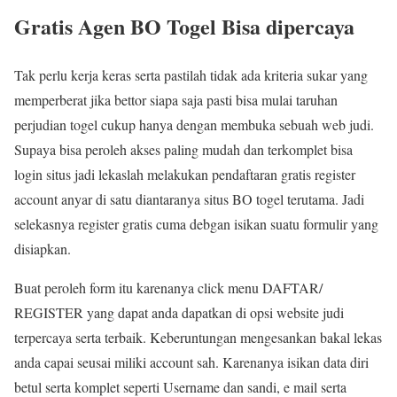
Gratis Agen BO Togel Bisa dipercaya
Tak perlu kerja keras serta pastilah tidak ada kriteria sukar yang
memperberat jika bettor siapa saja pasti bisa mulai taruhan
perjudian togel cukup hanya dengan membuka sebuah web judi.
Supaya bisa peroleh akses paling mudah dan terkomplet bisa
login situs jadi lekaslah melakukan pendaftaran gratis register
account anyar di satu diantaranya situs BO togel terutama. Jadi
selekasnya register gratis cuma debgan isikan suatu formulir yang
disiapkan.
Buat peroleh form itu karenanya click menu DAFTAR/
REGISTER yang dapat anda dapatkan di opsi website judi
terpercaya serta terbaik. Keberuntungan mengesankan bakal lekas
anda capai seusai miliki account sah. Karenanya isikan data diri
betul serta komplet seperti Username dan sandi, e mail serta