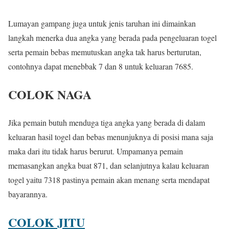
Lumayan gampang juga untuk jenis taruhan ini dimainkan
langkah menerka dua angka yang berada pada pengeluaran togel
serta pemain bebas memutuskan angka tak harus berturutan,
contohnya dapat menebbak 7 dan 8 untuk keluaran 7685.
COLOK NAGA
Jika pemain butuh menduga tiga angka yang berada di dalam
keluaran hasil togel dan bebas menunjuknya di posisi mana saja
maka dari itu tidak harus berurut. Umpamanya pemain
memasangkan angka buat 871, dan selanjutnya kalau keluaran
togel yaitu 7318 pastinya pemain akan menang serta mendapat
bayarannya.
COLOK JITU