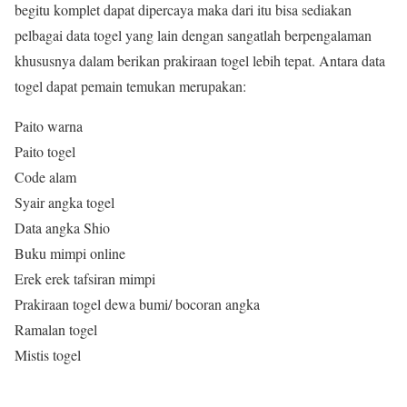
begitu komplet dapat dipercaya maka dari itu bisa sediakan
pelbagai data togel yang lain dengan sangatlah berpengalaman
khususnya dalam berikan prakiraan togel lebih tepat. Antara data
togel dapat pemain temukan merupakan:
Paito warna
Paito togel
Code alam
Syair angka togel
Data angka Shio
Buku mimpi online
Erek erek tafsiran mimpi
Prakiraan togel dewa bumi/ bocoran angka
Ramalan togel
Mistis togel