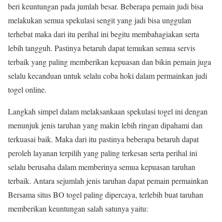
beri keuntungan pada jumlah besar. Beberapa pemain judi bisa
melakukan semua spekulasi sengit yang jadi bisa unggulan
terhebat maka dari itu perihal ini begitu membahagiakan serta
lebih tangguh. Pastinya betaruh dapat temukan semua servis
terbaik yang paling memberikan kepuasan dan bikin pemain juga
selalu kecanduan untuk selalu coba hoki dalam permainkan judi
togel online.
Langkah simpel dalam melaksankaan spekulasi togel ini dengan
menunjuk jenis taruhan yang makin lebih ringan dipahami dan
terkuasai baik. Maka dari itu pastinya beberapa betaruh dapat
peroleh layanan terpilih yang paling terkesan serta perihal ini
selalu berusaha dalam memberinya semua kepuasan taruhan
terbaik. Antara sejumlah jenis taruhan dapat pemain permainkan
Bersama situs BO togel paling dipercaya, terlebih buat taruhan
memberikan keuntungan salah satunya yaitu: