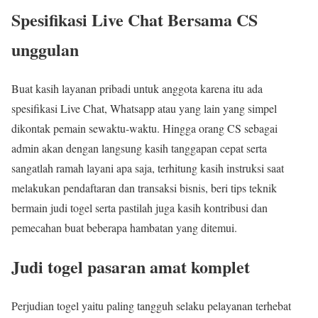
Spesifikasi Live Chat Bersama CS
unggulan
Buat kasih layanan pribadi untuk anggota karena itu ada
spesifikasi Live Chat, Whatsapp atau yang lain yang simpel
dikontak pemain sewaktu-waktu. Hingga orang CS sebagai
admin akan dengan langsung kasih tanggapan cepat serta
sangatlah ramah layani apa saja, terhitung kasih instruksi saat
melakukan pendaftaran dan transaksi bisnis, beri tips teknik
bermain judi togel serta pastilah juga kasih kontribusi dan
pemecahan buat beberapa hambatan yang ditemui.
Judi togel pasaran amat komplet
Perjudian togel yaitu paling tangguh selaku pelayanan terhebat