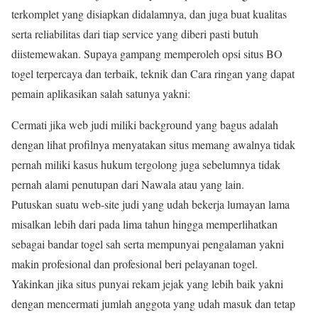
terkomplet yang disiapkan didalamnya, dan juga buat kualitas
serta reliabilitas dari tiap service yang diberi pasti butuh
diistemewakan. Supaya gampang memperoleh opsi situs BO
togel terpercaya dan terbaik, teknik dan Cara ringan yang dapat
pemain aplikasikan salah satunya yakni:
Cermati jika web judi miliki background yang bagus adalah
dengan lihat profilnya menyatakan situs memang awalnya tidak
pernah miliki kasus hukum tergolong juga sebelumnya tidak
pernah alami penutupan dari Nawala atau yang lain.
Putuskan suatu web-site judi yang udah bekerja lumayan lama
misalkan lebih dari pada lima tahun hingga memperlihatkan
sebagai bandar togel sah serta mempunyai pengalaman yakni
makin profesional dan profesional beri pelayanan togel.
Yakinkan jika situs punyai rekam jejak yang lebih baik yakni
dengan mencermati jumlah anggota yang udah masuk dan tetap