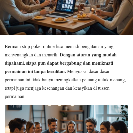
Bermain strip poker online bisa menjadi pengalaman yang
Dengan aturan yang mudah
menyenangkan dan menarik.
dipahami, siapa pun dapat bergabung dan menikmati
permainan ini tanpa kesulitan.
Menguasai dasar-dasar
permainan ini tidak hanya meningkatkan peluang untuk menang,
tetapi juga menjaga kesenangan dan keasyikan di tussen
permainan.