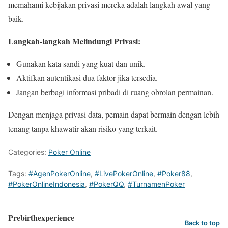
memahami kebijakan privasi mereka adalah langkah awal yang
baik.
Langkah-langkah Melindungi Privasi:
Gunakan kata sandi yang kuat dan unik.
Aktifkan autentikasi dua faktor jika tersedia.
Jangan berbagi informasi pribadi di ruang obrolan permainan.
Dengan menjaga privasi data, pemain dapat bermain dengan lebih
tenang tanpa khawatir akan risiko yang terkait.
Categories:
Poker Online
Tags:
#AgenPokerOnline
,
#LivePokerOnline
,
#Poker88
,
#PokerOnlineIndonesia
,
#PokerQQ
,
#TurnamenPoker
Prebirthexperience
Back to top