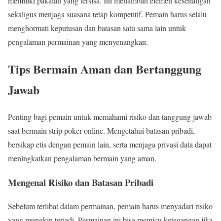
memiliki pakaian yang tersisa. Ini menambah elemen kesenangan
sekaligus menjaga suasana tetap kompetitif. Pemain harus selalu
menghormati keputusan dan batasan satu sama lain untuk
pengalaman permainan yang menyenangkan.
Tips Bermain Aman dan Bertanggung
Jawab
Penting bagi pemain untuk memahami risiko dan tanggung jawab
saat bermain strip poker online. Mengetahui batasan pribadi,
bersikap etis dengan pemain lain, serta menjaga privasi data dapat
meningkatkan pengalaman bermain yang aman.
Mengenal Risiko dan Batasan Pribadi
Sebelum terlibat dalam permainan, pemain harus menyadari risiko
yang mungkin terjadi. Permainan ini bisa memicu ketegangan jika