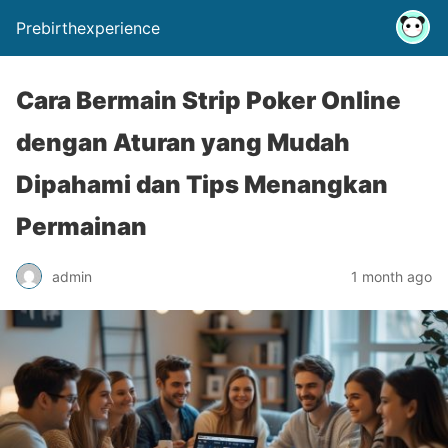
Prebirthexperience
Cara Bermain Strip Poker Online
dengan Aturan yang Mudah
Dipahami dan Tips Menangkan
Permainan
admin
1 month ago