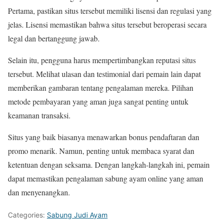
Pertama, pastikan situs tersebut memiliki lisensi dan regulasi yang
jelas. Lisensi memastikan bahwa situs tersebut beroperasi secara
legal dan bertanggung jawab.
Selain itu, pengguna harus mempertimbangkan reputasi situs
tersebut. Melihat ulasan dan testimonial dari pemain lain dapat
memberikan gambaran tentang pengalaman mereka. Pilihan
metode pembayaran yang aman juga sangat penting untuk
keamanan transaksi.
Situs yang baik biasanya menawarkan bonus pendaftaran dan
promo menarik. Namun, penting untuk membaca syarat dan
ketentuan dengan seksama. Dengan langkah-langkah ini, pemain
dapat memastikan pengalaman sabung ayam online yang aman
dan menyenangkan.
Categories:
Sabung Judi Ayam