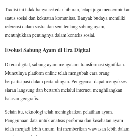
Tradisi ini tidak hanya sekedar hiburan, tetapi juga mencerminkan
status sosial dan kekuatan komunitas. Banyak budaya memiliki
referensi dalam sastra dan seni tentang sabung ayam,
menunjukkan pentingnya dalam konteks sosial.
Evolusi Sabung Ayam di Era Digital
Di era digital, sabung ayam mengalami transformasi signifikan.
Munculnya platform online telah mengubah cara orang
berpartisipasi dalam pertandingan. Penggemar dapat mengakses
siaran langsung dan bertaruh melalui internet, menghilangkan
batasan geografis.
Selain itu, teknologi telah meningkatkan pelatihan ayam.
Penggunaan data untuk analisis performa dan kesehatan ayam
telah menjadi lebih umum. Ini memberikan wawasan lebih dalam