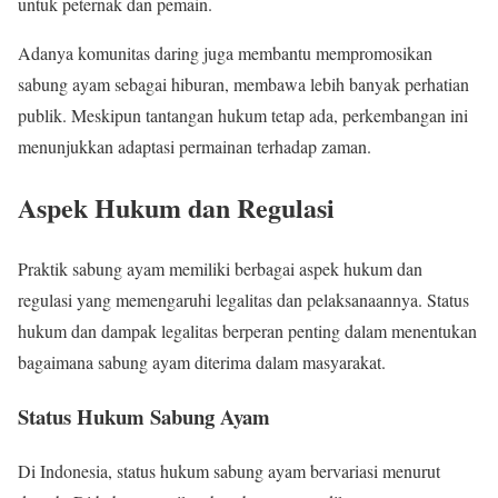
untuk peternak dan pemain.
Adanya komunitas daring juga membantu mempromosikan
sabung ayam sebagai hiburan, membawa lebih banyak perhatian
publik. Meskipun tantangan hukum tetap ada, perkembangan ini
menunjukkan adaptasi permainan terhadap zaman.
Aspek Hukum dan Regulasi
Praktik sabung ayam memiliki berbagai aspek hukum dan
regulasi yang memengaruhi legalitas dan pelaksanaannya. Status
hukum dan dampak legalitas berperan penting dalam menentukan
bagaimana sabung ayam diterima dalam masyarakat.
Status Hukum Sabung Ayam
Di Indonesia, status hukum sabung ayam bervariasi menurut