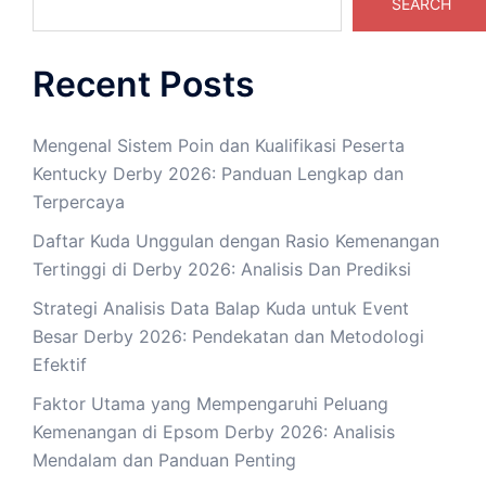
SEARCH
Recent Posts
Mengenal Sistem Poin dan Kualifikasi Peserta
Kentucky Derby 2026: Panduan Lengkap dan
Terpercaya
Daftar Kuda Unggulan dengan Rasio Kemenangan
Tertinggi di Derby 2026: Analisis Dan Prediksi
Strategi Analisis Data Balap Kuda untuk Event
Besar Derby 2026: Pendekatan dan Metodologi
Efektif
Faktor Utama yang Mempengaruhi Peluang
Kemenangan di Epsom Derby 2026: Analisis
Mendalam dan Panduan Penting