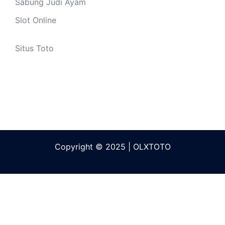
Sabung Judi Ayam
Slot Online
Situs Toto
Copyright © 2025 |
OLXTOTO