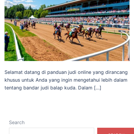
Selamat datang di panduan judi online yang dirancang
khusus untuk Anda yang ingin mengetahui lebih dalam
tentang bandar judi balap kuda. Dalam […]
Search