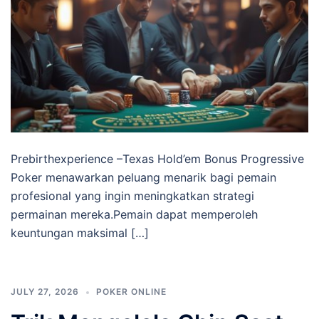
Prebirthexperience –Texas Hold’em Bonus Progressive
Poker menawarkan peluang menarik bagi pemain
profesional yang ingin meningkatkan strategi
permainan mereka.Pemain dapat memperoleh
keuntungan maksimal […]
JULY 27, 2026
POKER ONLINE