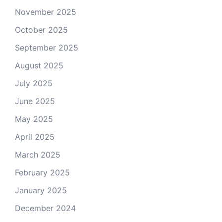
November 2025
October 2025
September 2025
August 2025
July 2025
June 2025
May 2025
April 2025
March 2025
February 2025
January 2025
December 2024