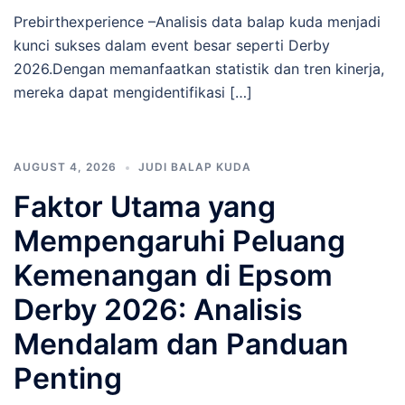
Prebirthexperience –Analisis data balap kuda menjadi
kunci sukses dalam event besar seperti Derby
2026.Dengan memanfaatkan statistik dan tren kinerja,
mereka dapat mengidentifikasi […]
AUGUST 4, 2026
JUDI BALAP KUDA
Faktor Utama yang
Mempengaruhi Peluang
Kemenangan di Epsom
Derby 2026: Analisis
Mendalam dan Panduan
Penting