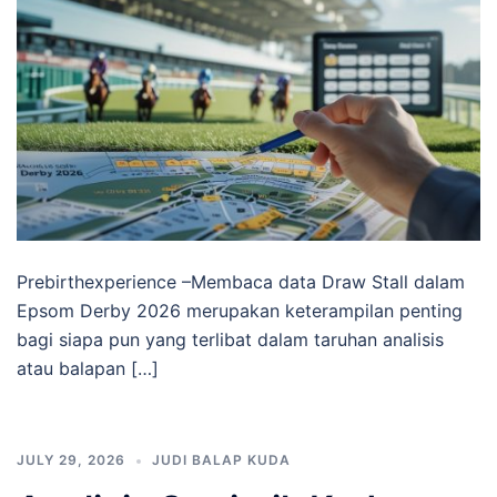
Prebirthexperience –Membaca data Draw Stall dalam
Epsom Derby 2026 merupakan keterampilan penting
bagi siapa pun yang terlibat dalam taruhan analisis
atau balapan […]
JULY 29, 2026
JUDI BALAP KUDA