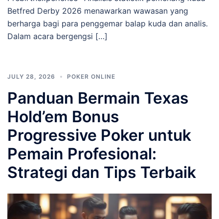
Betfred Derby 2026 menawarkan wawasan yang
berharga bagi para penggemar balap kuda dan analis.
Dalam acara bergengsi […]
JULY 28, 2026
POKER ONLINE
Panduan Bermain Texas
Hold’em Bonus
Progressive Poker untuk
Pemain Profesional:
Strategi dan Tips Terbaik