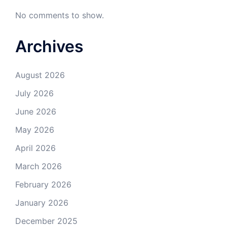
No comments to show.
Archives
August 2026
July 2026
June 2026
May 2026
April 2026
March 2026
February 2026
January 2026
December 2025