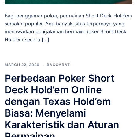
Bagi penggemar poker, permainan Short Deck Hold’em
semakin populer. Ada banyak situs terpercaya yang
menawarkan pengalaman bermain poker Short Deck
Hold’em secara […]
MARCH 22, 2026
BACCARAT
Perbedaan Poker Short
Deck Hold’em Online
dengan Texas Hold’em
Biasa: Menyelami
Karakteristik dan Aturan
Permainan