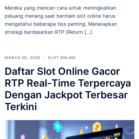
Mereka yang mencari cara untuk meningkatkan
peluang menang saat bermain slot online harus
mengetahui beberapa tips penting. Menerapkan
strategi berdasarkan RTP (Return […]
MARCH 29, 2026
SLOT ONLINE
Daftar Slot Online Gacor
RTP Real-Time Terpercaya
Dengan Jackpot Terbesar
Terkini