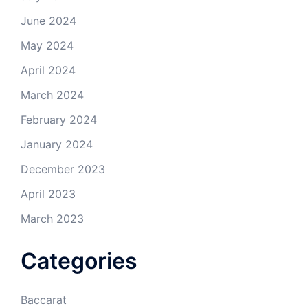
June 2024
May 2024
April 2024
March 2024
February 2024
January 2024
December 2023
April 2023
March 2023
Categories
Baccarat