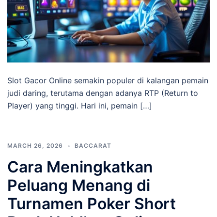
Slot Gacor Online semakin populer di kalangan pemain
judi daring, terutama dengan adanya RTP (Return to
Player) yang tinggi. Hari ini, pemain […]
MARCH 26, 2026
BACCARAT
Cara Meningkatkan
Peluang Menang di
Turnamen Poker Short