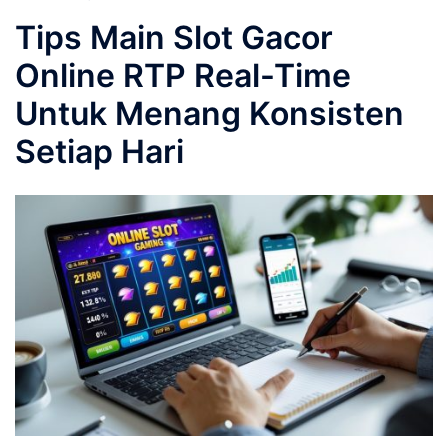
Tips Main Slot Gacor
Online RTP Real-Time
Untuk Menang Konsisten
Setiap Hari