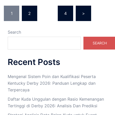
Posts
1
2
…
4
>
pagination
Search
SEARCH
Recent Posts
Mengenal Sistem Poin dan Kualifikasi Peserta
Kentucky Derby 2026: Panduan Lengkap dan
Terpercaya
Daftar Kuda Unggulan dengan Rasio Kemenangan
Tertinggi di Derby 2026: Analisis Dan Prediksi