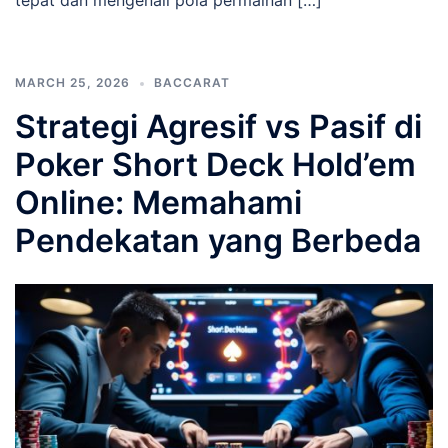
tepat dan mengenali pola permainan […]
MARCH 25, 2026
BACCARAT
Strategi Agresif vs Pasif di
Poker Short Deck Hold’em
Online: Memahami
Pendekatan yang Berbeda