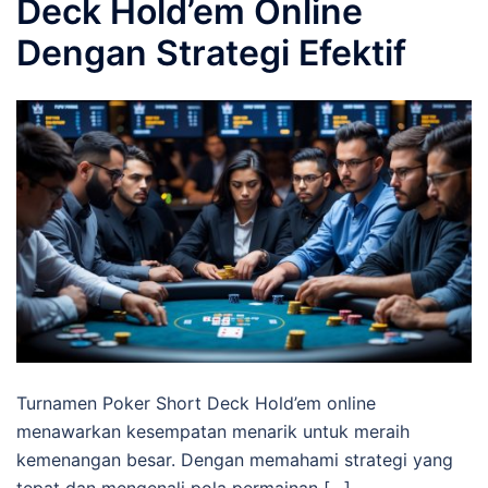
Deck Hold’em Online
Dengan Strategi Efektif
Turnamen Poker Short Deck Hold’em online
menawarkan kesempatan menarik untuk meraih
kemenangan besar. Dengan memahami strategi yang