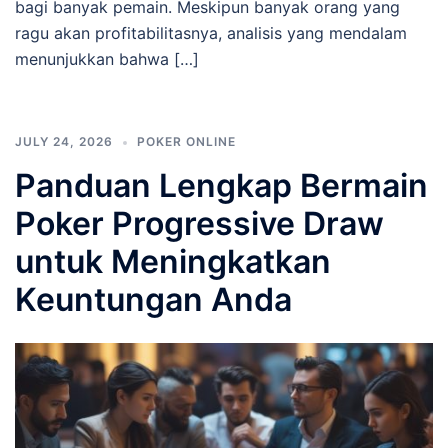
bagi banyak pemain. Meskipun banyak orang yang
ragu akan profitabilitasnya, analisis yang mendalam
menunjukkan bahwa […]
JULY 24, 2026
POKER ONLINE
Panduan Lengkap Bermain
Poker Progressive Draw
untuk Meningkatkan
Keuntungan Anda