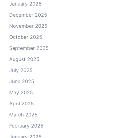
January 2026
December 2025
November 2025
October 2025
September 2025
August 2025
July 2025
June 2025
May 2025
April 2025
March 2025
February 2025
January 2025