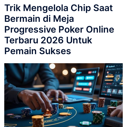
Trik Mengelola Chip Saat
Bermain di Meja
Progressive Poker Online
Terbaru 2026 Untuk
Pemain Sukses