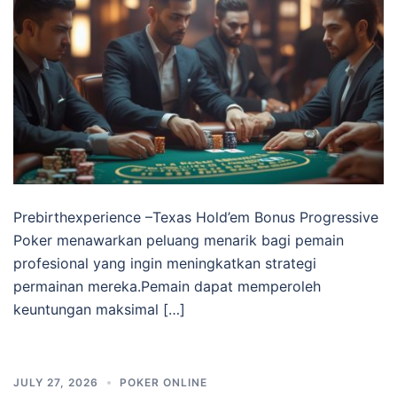
Prebirthexperience –Texas Hold’em Bonus Progressive
Poker menawarkan peluang menarik bagi pemain
profesional yang ingin meningkatkan strategi
permainan mereka.Pemain dapat memperoleh
keuntungan maksimal […]
JULY 27, 2026
POKER ONLINE