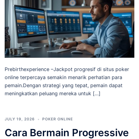
Prebirthexperience –Jackpot progresif di situs poker
online terpercaya semakin menarik perhatian para
pemain.Dengan strategi yang tepat, pemain dapat
meningkatkan peluang mereka untuk […]
JULY 19, 2026
POKER ONLINE
Cara Bermain Progressive