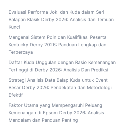
Evaluasi Performa Joki dan Kuda dalam Seri
Balapan Klasik Derby 2026: Analisis dan Temuan
Kunci
Mengenal Sistem Poin dan Kualifikasi Peserta
Kentucky Derby 2026: Panduan Lengkap dan
Terpercaya
Daftar Kuda Unggulan dengan Rasio Kemenangan
Tertinggi di Derby 2026: Analisis Dan Prediksi
Strategi Analisis Data Balap Kuda untuk Event
Besar Derby 2026: Pendekatan dan Metodologi
Efektif
Faktor Utama yang Mempengaruhi Peluang
Kemenangan di Epsom Derby 2026: Analisis
Mendalam dan Panduan Penting