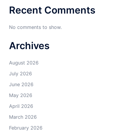
Recent Comments
No comments to show.
Archives
August 2026
July 2026
June 2026
May 2026
April 2026
March 2026
February 2026