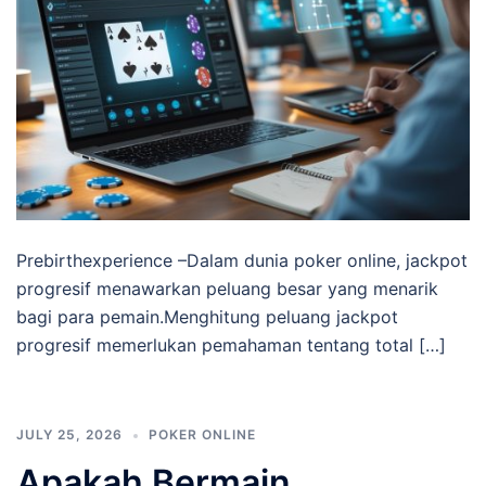
Prebirthexperience –Dalam dunia poker online, jackpot
progresif menawarkan peluang besar yang menarik
bagi para pemain.Menghitung peluang jackpot
progresif memerlukan pemahaman tentang total […]
JULY 25, 2026
POKER ONLINE
Apakah Bermain