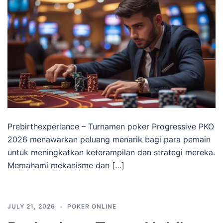
Prebirthexperience – Turnamen poker Progressive PKO
2026 menawarkan peluang menarik bagi para pemain
untuk meningkatkan keterampilan dan strategi mereka.
Memahami mekanisme dan […]
JULY 21, 2026
POKER ONLINE