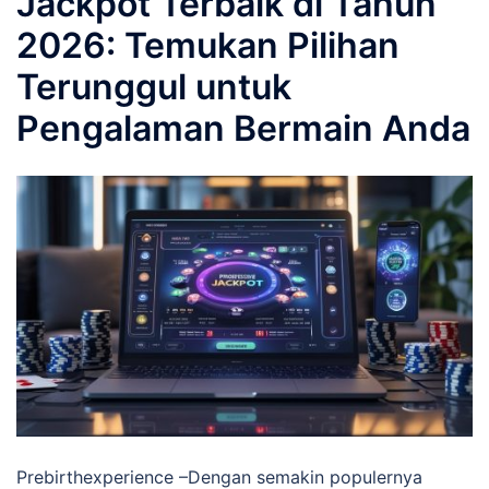
Jackpot Terbaik di Tahun
2026: Temukan Pilihan
Terunggul untuk
Pengalaman Bermain Anda
Prebirthexperience –Dengan semakin populernya