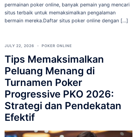
permainan poker online, banyak pemain yang mencari
situs terbaik untuk memaksimalkan pengalaman
bermain mereka.Daftar situs poker online dengan […]
JULY 22, 2026
POKER ONLINE
Tips Memaksimalkan
Peluang Menang di
Turnamen Poker
Progressive PKO 2026:
Strategi dan Pendekatan
Efektif