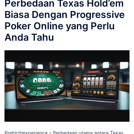
Perbedaan Texas Hold’em
Biasa Dengan Progressive
Poker Online yang Perlu
Anda Tahu
Prebirthexperience – Perbedaan utama antara Texas