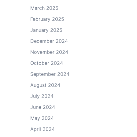
March 2025
February 2025
January 2025
December 2024
November 2024
October 2024
September 2024
August 2024
July 2024
June 2024
May 2024
April 2024