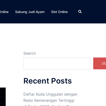
Search
Online
Sabung Judi Ayam
Slot Online
Search
SE
Recent Posts
Daftar Kuda Unggulan dengan
Rasio Kemenangan Tertinggi