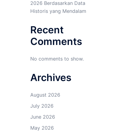
2026 Berdasarkan Data
Historis yang Mendalam
Recent
Comments
No comments to show.
Archives
August 2026
July 2026
June 2026
May 2026