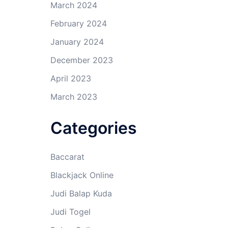
March 2024
February 2024
January 2024
December 2023
April 2023
March 2023
Categories
Baccarat
Blackjack Online
Judi Balap Kuda
Judi Togel