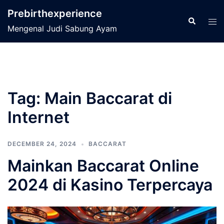
Skip
Prebirthexperience
to
Search
Tog
Mengenal Judi Sabung Ayam
content
men
Tag:
Main Baccarat di
Internet
DECEMBER 24, 2024
BACCARAT
Mainkan Baccarat Online
2024 di Kasino Terpercaya