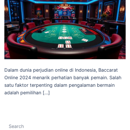
Dalam dunia perjudian online di Indonesia, Baccarat
Online 2024 menarik perhatian banyak pemain. Salah
satu faktor terpenting dalam pengalaman bermain
adalah pemilihan […]
Search