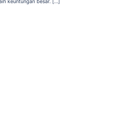
ih keuntungan besar. […]