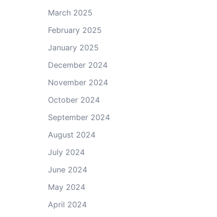
March 2025
February 2025
January 2025
December 2024
November 2024
October 2024
September 2024
August 2024
July 2024
June 2024
May 2024
April 2024