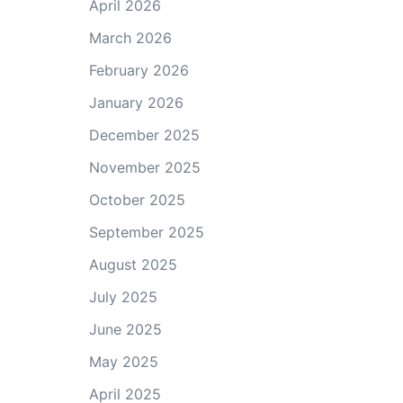
April 2026
March 2026
February 2026
January 2026
December 2025
November 2025
October 2025
September 2025
August 2025
July 2025
June 2025
May 2025
April 2025