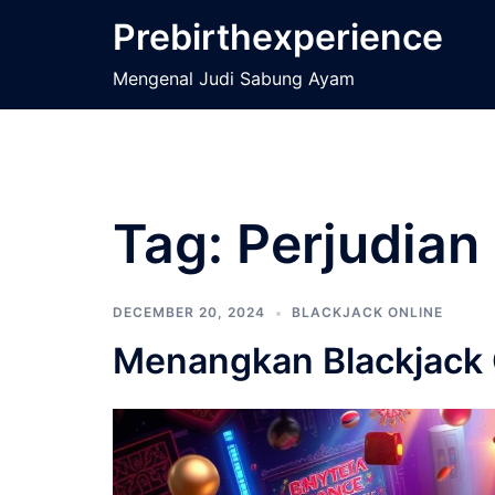
Skip
Prebirthexperience
to
content
Mengenal Judi Sabung Ayam
Tag:
Perjudian
DECEMBER 20, 2024
BLACKJACK ONLINE
Menangkan Blackjack O