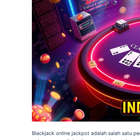
Blackjack online jackpot adalah salah satu 