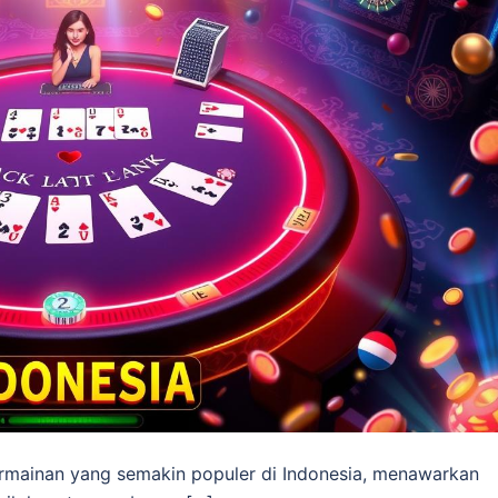
permainan yang semakin populer di Indonesia, menawarkan