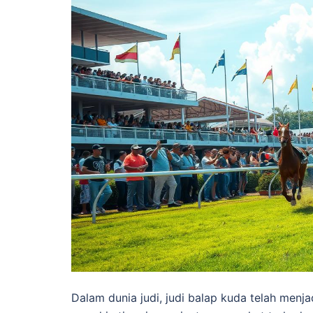
Dalam dunia judi, judi balap kuda telah menjad