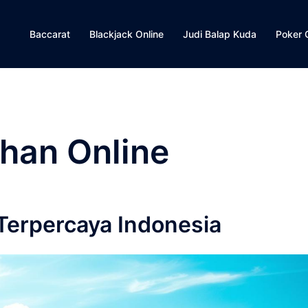
Baccarat
Blackjack Online
Judi Balap Kuda
Poker 
uhan Online
 Terpercaya Indonesia