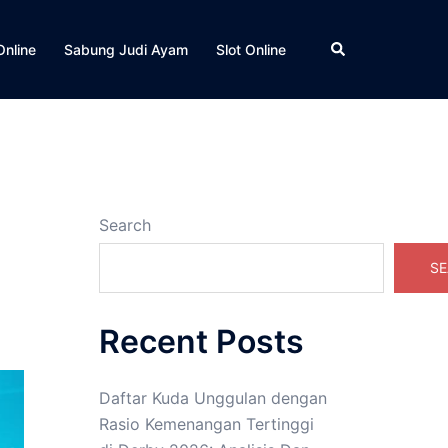
Search
Online
Sabung Judi Ayam
Slot Online
Search
SE
Recent Posts
Daftar Kuda Unggulan dengan
Rasio Kemenangan Tertinggi