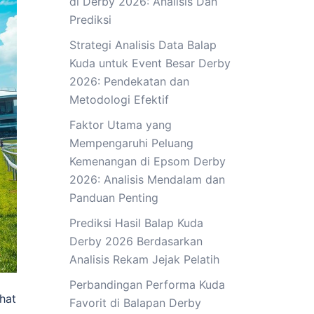
di Derby 2026: Analisis Dan
Prediksi
Strategi Analisis Data Balap
Kuda untuk Event Besar Derby
2026: Pendekatan dan
Metodologi Efektif
Faktor Utama yang
Mempengaruhi Peluang
Kemenangan di Epsom Derby
2026: Analisis Mendalam dan
Panduan Penting
Prediksi Hasil Balap Kuda
Derby 2026 Berdasarkan
Analisis Rekam Jejak Pelatih
Perbandingan Performa Kuda
ihat
Favorit di Balapan Derby