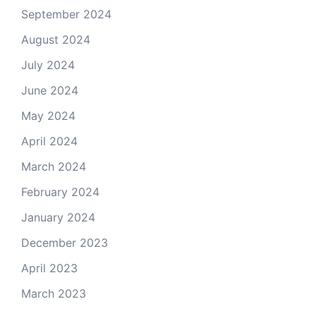
September 2024
August 2024
July 2024
June 2024
May 2024
April 2024
March 2024
February 2024
January 2024
December 2023
April 2023
March 2023