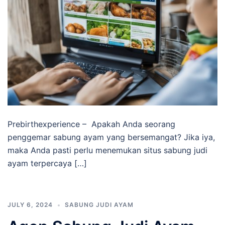
Prebirthexperience – Apakah Anda seorang
penggemar sabung ayam yang bersemangat? Jika iya,
maka Anda pasti perlu menemukan situs sabung judi
ayam terpercaya […]
JULY 6, 2024
SABUNG JUDI AYAM