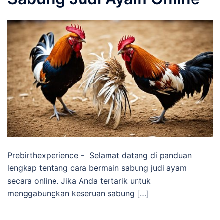
Prebirthexperience – Selamat datang di panduan
lengkap tentang cara bermain sabung judi ayam
secara online. Jika Anda tertarik untuk
menggabungkan keseruan sabung […]