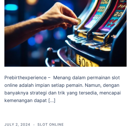
Prebirthexperience – Menang dalam permainan slot
online adalah impian setiap pemain. Namun, dengan
banyaknya strategi dan trik yang tersedia, mencapai
kemenangan dapat […]
JULY 2, 2024
SLOT ONLINE