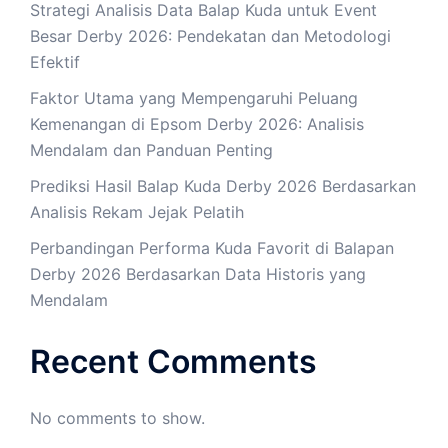
Strategi Analisis Data Balap Kuda untuk Event
Besar Derby 2026: Pendekatan dan Metodologi
Efektif
Faktor Utama yang Mempengaruhi Peluang
Kemenangan di Epsom Derby 2026: Analisis
Mendalam dan Panduan Penting
Prediksi Hasil Balap Kuda Derby 2026 Berdasarkan
Analisis Rekam Jejak Pelatih
Perbandingan Performa Kuda Favorit di Balapan
Derby 2026 Berdasarkan Data Historis yang
Mendalam
Recent Comments
No comments to show.