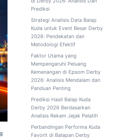
di Derby 2026: Analisis Dan
Prediksi
Strategi Analisis Data Balap
Kuda untuk Event Besar Derby
2026: Pendekatan dan
Metodologi Efektif
Faktor Utama yang
Mempengaruhi Peluang
Kemenangan di Epsom Derby
2026: Analisis Mendalam dan
Panduan Penting
Prediksi Hasil Balap Kuda
Derby 2026 Berdasarkan
Analisis Rekam Jejak Pelatih
Perbandingan Performa Kuda
ng
Favorit di Balapan Derby