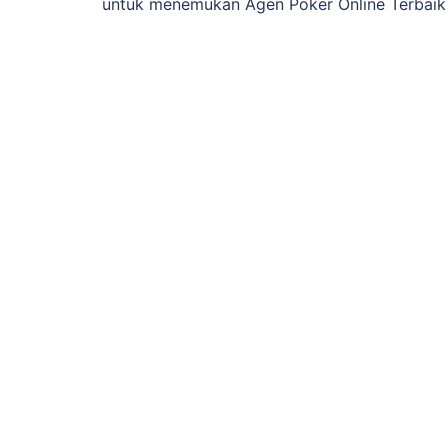
untuk menemukan Agen Poker Online Terbaik