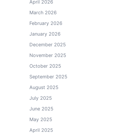
April 2026
March 2026
February 2026
January 2026
December 2025
November 2025
October 2025
September 2025
August 2025
July 2025
June 2025
May 2025
April 2025