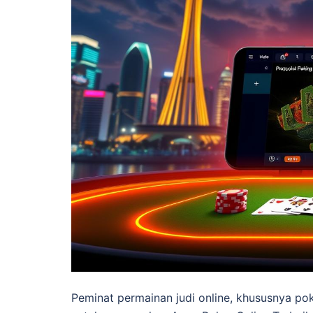
Peminat permainan judi online, khususnya pok