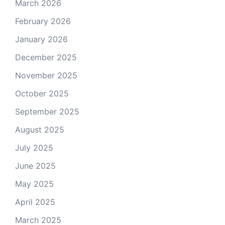
March 2026
February 2026
January 2026
December 2025
November 2025
October 2025
September 2025
August 2025
July 2025
June 2025
May 2025
April 2025
March 2025