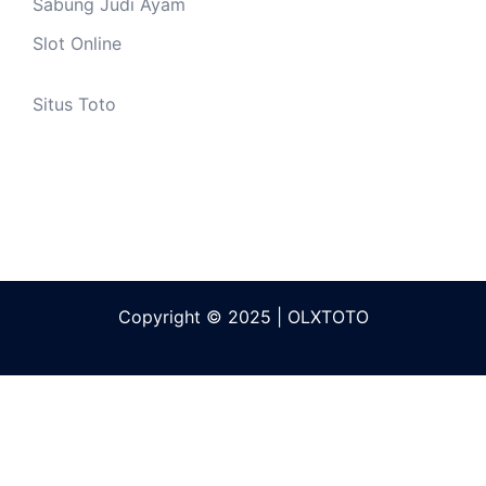
Sabung Judi Ayam
Slot Online
Situs Toto
Copyright © 2025 |
OLXTOTO