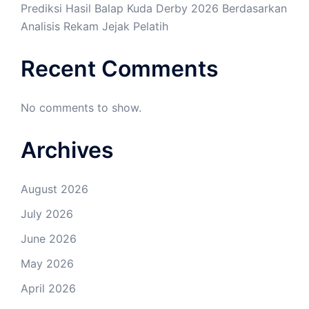
Prediksi Hasil Balap Kuda Derby 2026 Berdasarkan
Analisis Rekam Jejak Pelatih
Recent Comments
No comments to show.
Archives
August 2026
July 2026
June 2026
May 2026
April 2026