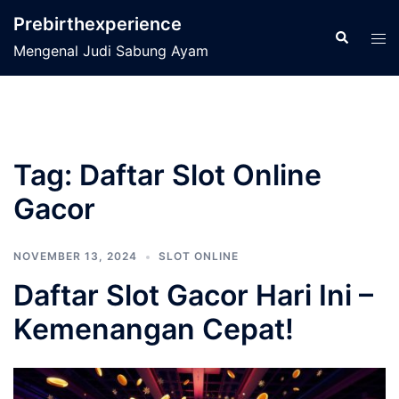
Skip
Prebirthexperience
to
Search
Tog
Mengenal Judi Sabung Ayam
content
men
Tag:
Daftar Slot Online
Gacor
NOVEMBER 13, 2024
SLOT ONLINE
Daftar Slot Gacor Hari Ini –
Kemenangan Cepat!