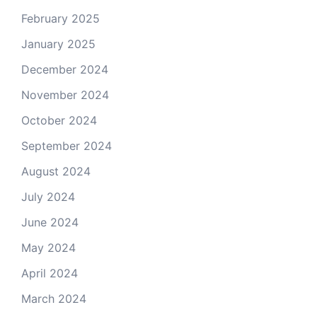
February 2025
January 2025
December 2024
November 2024
October 2024
September 2024
August 2024
July 2024
June 2024
May 2024
April 2024
March 2024