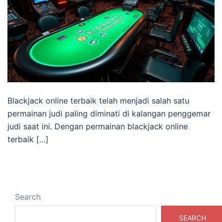
Blackjack online terbaik telah menjadi salah satu
permainan judi paling diminati di kalangan penggemar
judi saat ini. Dengan permainan blackjack online
terbaik […]
Search
SEARCH