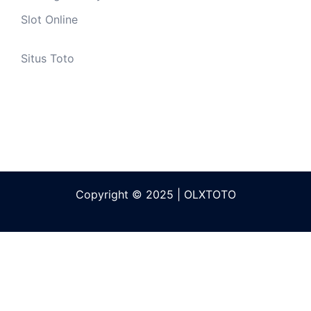
Slot Online
Situs Toto
Copyright © 2025 |
OLXTOTO