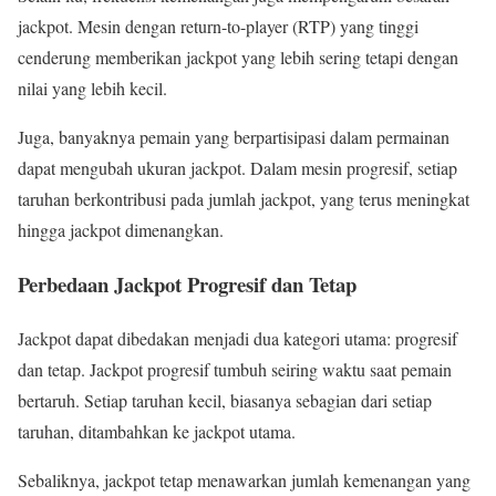
jackpot. Mesin dengan return-to-player (RTP) yang tinggi
cenderung memberikan jackpot yang lebih sering tetapi dengan
nilai yang lebih kecil.
Juga, banyaknya pemain yang berpartisipasi dalam permainan
dapat mengubah ukuran jackpot. Dalam mesin progresif, setiap
taruhan berkontribusi pada jumlah jackpot, yang terus meningkat
hingga jackpot dimenangkan.
Perbedaan Jackpot Progresif dan Tetap
Jackpot dapat dibedakan menjadi dua kategori utama: progresif
dan tetap. Jackpot progresif tumbuh seiring waktu saat pemain
bertaruh. Setiap taruhan kecil, biasanya sebagian dari setiap
taruhan, ditambahkan ke jackpot utama.
Sebaliknya, jackpot tetap menawarkan jumlah kemenangan yang