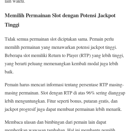
lain waktu.
Memilih Permainan Slot dengan Potensi Jackpot
Tinggi
Tidak semua permainan slot diciptakan sama. Pemain perlu
memilih permainan yang menawarkan potensi jackpot tinggi.
Beberapa slot memiliki Return to Player (RTP) yang lebih tinggi,
yang berarti peluang memenangkan kembali modal juga lebih
baik.
Pemain harus mencari informasi tentang persentase RTP masing-
masing permainan. Slot dengan RTP di atas 96% sering dianggap
lebih menguntungkan. Fitur seperti bonus, putaran gratis, dan
jackpot progresif juga dapat membuat permainan lebih menarik.
Membaca ulasan dan bimbingan dari pemain lain dapat
memberikan wawasan tambahan. Hal ini membantu pemilih