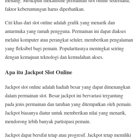
menang. Meskipun mekanisme permainan slot online sederhana,
faktor keberuntungan harus diperhatikan.
Ciri khas dari slot online adalah grafik yang menarik dan
antarmuka yang ramah pengguna. Permainan ini dapat diakses
melalui komputer atau perangkat seluler, memberikan pengalaman
yang fleksibel bagi pemain. Popularitasnya meningkat seiring
dengan kemajuan teknologi dan kemudahan akses.
Apa itu Jackpot Slot Online
Jackpot slot online adalah hadiah besar yang dapat dimenangkan
dalam permainan slot. Besar jackpot ini bervariasi tergantung
pada jenis permainan dan taruhan yang ditempatkan oleh pemain.
Jackpot biasanya diatur untuk memberikan nilai yang menarik,
mendorong lebih banyak partisipasi pemain.
Jackpot dapat bersifat tetap atau progresif. Jackpot tetap memiliki