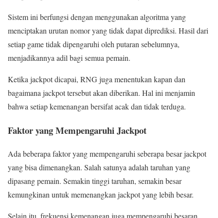
Sistem ini berfungsi dengan menggunakan algoritma yang
menciptakan urutan nomor yang tidak dapat diprediksi. Hasil dari
setiap game tidak dipengaruhi oleh putaran sebelumnya,
menjadikannya adil bagi semua pemain.
Ketika jackpot dicapai, RNG juga menentukan kapan dan
bagaimana jackpot tersebut akan diberikan. Hal ini menjamin
bahwa setiap kemenangan bersifat acak dan tidak terduga.
Faktor yang Mempengaruhi Jackpot
Ada beberapa faktor yang mempengaruhi seberapa besar jackpot
yang bisa dimenangkan. Salah satunya adalah taruhan yang
dipasang pemain. Semakin tinggi taruhan, semakin besar
kemungkinan untuk memenangkan jackpot yang lebih besar.
Selain itu, frekuensi kemenangan juga mempengaruhi besaran