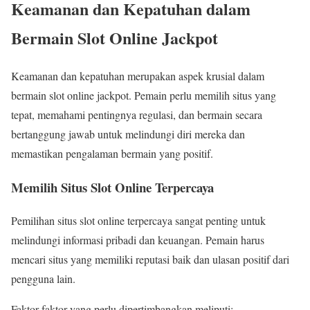
Keamanan dan Kepatuhan dalam
Bermain Slot Online Jackpot
Keamanan dan kepatuhan merupakan aspek krusial dalam
bermain slot online jackpot. Pemain perlu memilih situs yang
tepat, memahami pentingnya regulasi, dan bermain secara
bertanggung jawab untuk melindungi diri mereka dan
memastikan pengalaman bermain yang positif.
Memilih Situs Slot Online Terpercaya
Pemilihan situs slot online terpercaya sangat penting untuk
melindungi informasi pribadi dan keuangan. Pemain harus
mencari situs yang memiliki reputasi baik dan ulasan positif dari
pengguna lain.
Faktor-faktor yang perlu dipertimbangkan meliputi: