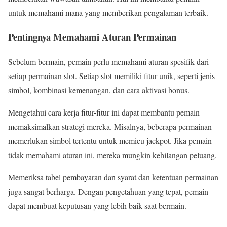
untuk memahami mana yang memberikan pengalaman terbaik.
Pentingnya Memahami Aturan Permainan
Sebelum bermain, pemain perlu memahami aturan spesifik dari
setiap permainan slot. Setiap slot memiliki fitur unik, seperti jenis
simbol, kombinasi kemenangan, dan cara aktivasi bonus.
Mengetahui cara kerja fitur-fitur ini dapat membantu pemain
memaksimalkan strategi mereka. Misalnya, beberapa permainan
memerlukan simbol tertentu untuk memicu jackpot. Jika pemain
tidak memahami aturan ini, mereka mungkin kehilangan peluang.
Memeriksa tabel pembayaran dan syarat dan ketentuan permainan
juga sangat berharga. Dengan pengetahuan yang tepat, pemain
dapat membuat keputusan yang lebih baik saat bermain.