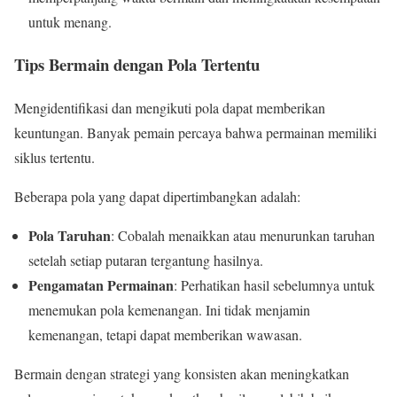
untuk menang.
Tips Bermain dengan Pola Tertentu
Mengidentifikasi dan mengikuti pola dapat memberikan
keuntungan. Banyak pemain percaya bahwa permainan memiliki
siklus tertentu.
Beberapa pola yang dapat dipertimbangkan adalah:
Pola Taruhan
: Cobalah menaikkan atau menurunkan taruhan
setelah setiap putaran tergantung hasilnya.
Pengamatan Permainan
: Perhatikan hasil sebelumnya untuk
menemukan pola kemenangan. Ini tidak menjamin
kemenangan, tetapi dapat memberikan wawasan.
Bermain dengan strategi yang konsisten akan meningkatkan