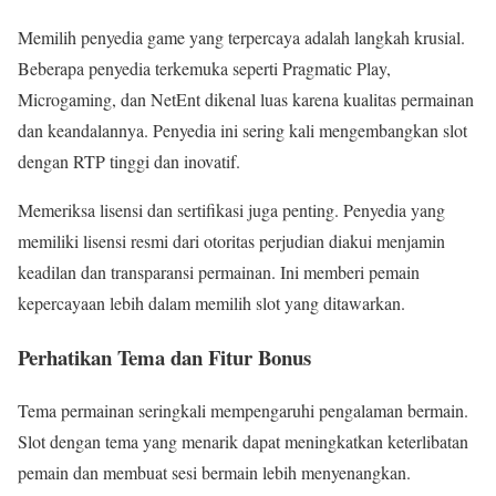
Memilih penyedia game yang terpercaya adalah langkah krusial.
Beberapa penyedia terkemuka seperti Pragmatic Play,
Microgaming, dan NetEnt dikenal luas karena kualitas permainan
dan keandalannya. Penyedia ini sering kali mengembangkan slot
dengan RTP tinggi dan inovatif.
Memeriksa lisensi dan sertifikasi juga penting. Penyedia yang
memiliki lisensi resmi dari otoritas perjudian diakui menjamin
keadilan dan transparansi permainan. Ini memberi pemain
kepercayaan lebih dalam memilih slot yang ditawarkan.
Perhatikan Tema dan Fitur Bonus
Tema permainan seringkali mempengaruhi pengalaman bermain.
Slot dengan tema yang menarik dapat meningkatkan keterlibatan
pemain dan membuat sesi bermain lebih menyenangkan.