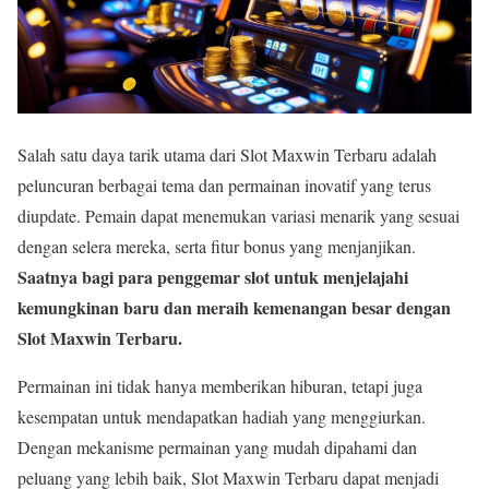
Salah satu daya tarik utama dari Slot Maxwin Terbaru adalah
peluncuran berbagai tema dan permainan inovatif yang terus
diupdate. Pemain dapat menemukan variasi menarik yang sesuai
dengan selera mereka, serta fitur bonus yang menjanjikan.
Saatnya bagi para penggemar slot untuk menjelajahi
kemungkinan baru dan meraih kemenangan besar dengan
Slot Maxwin Terbaru.
Permainan ini tidak hanya memberikan hiburan, tetapi juga
kesempatan untuk mendapatkan hadiah yang menggiurkan.
Dengan mekanisme permainan yang mudah dipahami dan
peluang yang lebih baik, Slot Maxwin Terbaru dapat menjadi