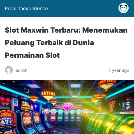
Prebirthexperience
Slot Maxwin Terbaru: Menemukan
Peluang Terbaik di Dunia
Permainan Slot
admin
1 year ago