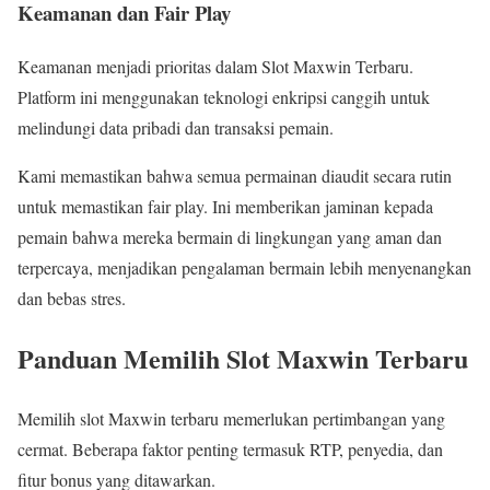
Keamanan dan Fair Play
Keamanan menjadi prioritas dalam Slot Maxwin Terbaru.
Platform ini menggunakan teknologi enkripsi canggih untuk
melindungi data pribadi dan transaksi pemain.
Kami memastikan bahwa semua permainan diaudit secara rutin
untuk memastikan fair play. Ini memberikan jaminan kepada
pemain bahwa mereka bermain di lingkungan yang aman dan
terpercaya, menjadikan pengalaman bermain lebih menyenangkan
dan bebas stres.
Panduan Memilih Slot Maxwin Terbaru
Memilih slot Maxwin terbaru memerlukan pertimbangan yang
cermat. Beberapa faktor penting termasuk RTP, penyedia, dan
fitur bonus yang ditawarkan.