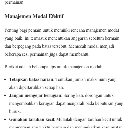
permainan.
Manajemen Modal Efektif
Penting bagi pemain untuk memiliki rencana manajemen modal
yang baik. Ini termasuk menentukan anggaran sebelum bermain
dan berpegang pada batas tersebut. Memecah modal menjadi
beberapa sesi permainan juga dapat membantu.
Berikut adalah beberapa tips untuk manajemen modal:
Tetapkan batas harian
: Tentukan jumlah maksimum yang
akan dipertaruhkan setiap hari.
Jangan mengejar kerugian
: Sering kali, dorongan untuk
mengembalikan kerugian dapat mengarah pada keputusan yang
buruk.
Gunakan taruhan kecil
: Mulailah dengan taruhan kecil untuk
memperpanjang waktu bermain dan meningkatkan kesempatan