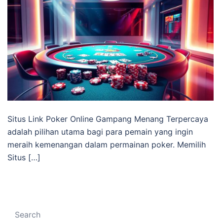
Situs Link Poker Online Gampang Menang Terpercaya
adalah pilihan utama bagi para pemain yang ingin
meraih kemenangan dalam permainan poker. Memilih
Situs […]
Search