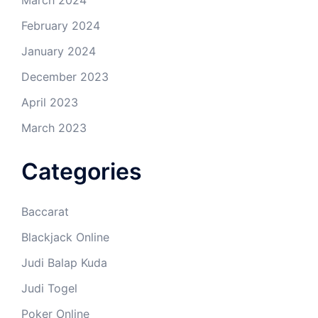
February 2024
January 2024
December 2023
April 2023
March 2023
Categories
Baccarat
Blackjack Online
Judi Balap Kuda
Judi Togel
Poker Online