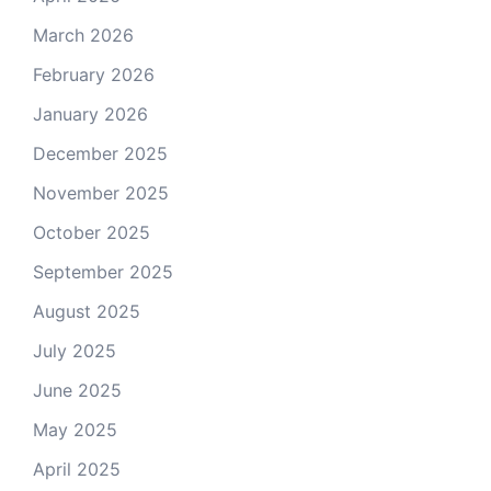
March 2026
February 2026
January 2026
December 2025
November 2025
October 2025
September 2025
August 2025
July 2025
June 2025
May 2025
April 2025