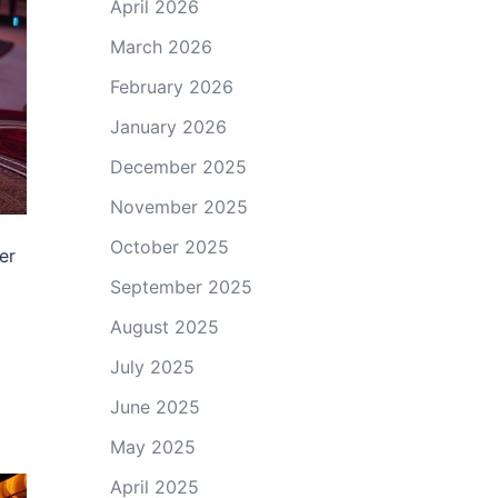
April 2026
March 2026
February 2026
January 2026
December 2025
November 2025
October 2025
er
September 2025
August 2025
July 2025
June 2025
May 2025
April 2025