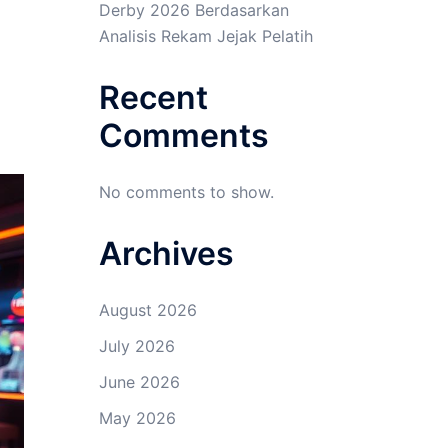
Derby 2026 Berdasarkan
Analisis Rekam Jejak Pelatih
Recent
Comments
No comments to show.
Archives
August 2026
July 2026
June 2026
May 2026