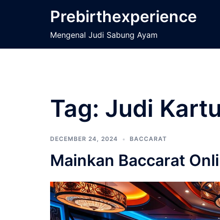
Skip
Prebirthexperience
to
content
Mengenal Judi Sabung Ayam
Tag:
Judi Kart
DECEMBER 24, 2024
BACCARAT
Mainkan Baccarat Onli