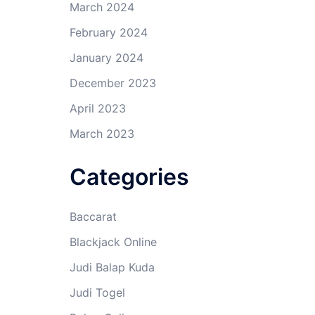
March 2024
February 2024
January 2024
December 2023
April 2023
March 2023
Categories
Baccarat
Blackjack Online
Judi Balap Kuda
Judi Togel