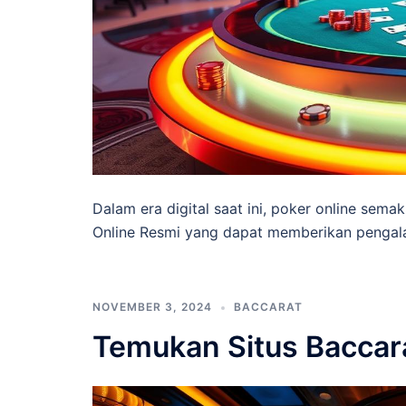
Dalam era digital saat ini, poker online sem
Online Resmi yang dapat memberikan pengal
NOVEMBER 3, 2024
BACCARAT
Temukan Situs Baccara