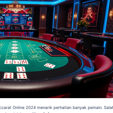
accarat Online 2024 menarik perhatian banyak pemain. Sala