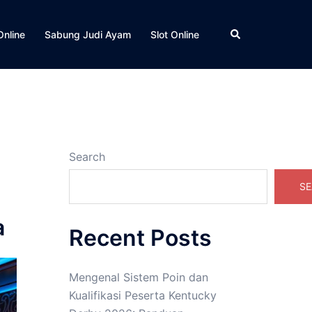
Search
Online
Sabung Judi Ayam
Slot Online
Search
SE
a
Recent Posts
Mengenal Sistem Poin dan
Kualifikasi Peserta Kentucky