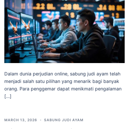
Dalam dunia perjudian online, sabung judi ayam telah
menjadi salah satu pilihan yang menarik bagi banyak
orang. Para penggemar dapat menikmati pengalaman
[…]
MARCH 13, 2026
SABUNG JUDI AYAM