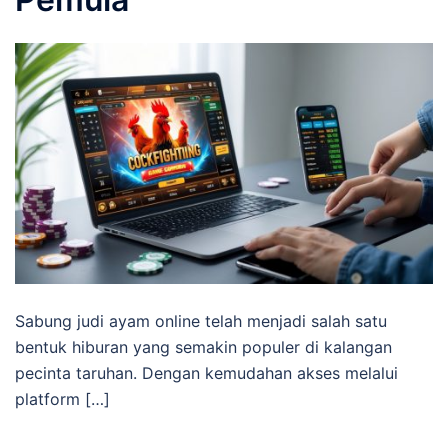
Sabung judi ayam online telah menjadi salah satu
bentuk hiburan yang semakin populer di kalangan
pecinta taruhan. Dengan kemudahan akses melalui
platform […]