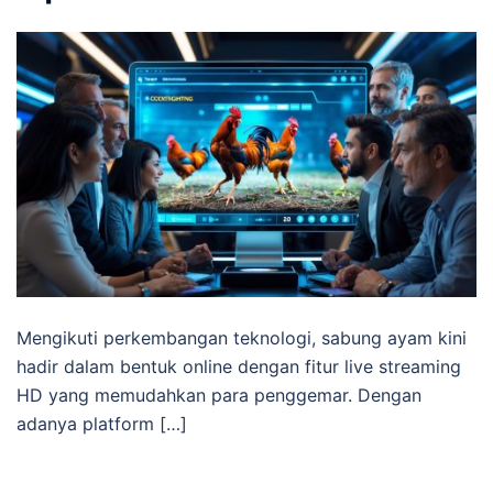
Mengikuti perkembangan teknologi, sabung ayam kini
hadir dalam bentuk online dengan fitur live streaming
HD yang memudahkan para penggemar. Dengan
adanya platform […]