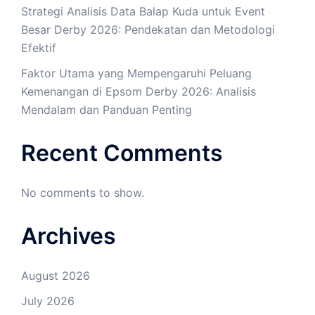
Strategi Analisis Data Balap Kuda untuk Event
Besar Derby 2026: Pendekatan dan Metodologi
Efektif
Faktor Utama yang Mempengaruhi Peluang
Kemenangan di Epsom Derby 2026: Analisis
Mendalam dan Panduan Penting
Recent Comments
No comments to show.
Archives
August 2026
July 2026