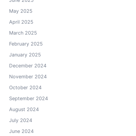
June 2025
May 2025
April 2025
March 2025
February 2025
January 2025
December 2024
November 2024
October 2024
September 2024
August 2024
July 2024
June 2024