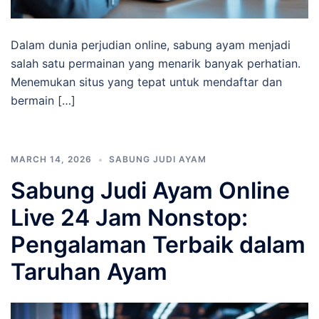
Dalam dunia perjudian online, sabung ayam menjadi
salah satu permainan yang menarik banyak perhatian.
Menemukan situs yang tepat untuk mendaftar dan
bermain […]
MARCH 14, 2026
SABUNG JUDI AYAM
Sabung Judi Ayam Online
Live 24 Jam Nonstop:
Pengalaman Terbaik dalam
Taruhan Ayam