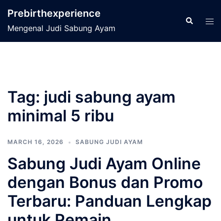
Skip
Prebirthexperience
to
Search
Tog
Mengenal Judi Sabung Ayam
content
men
Tag:
judi sabung ayam
minimal 5 ribu
MARCH 16, 2026
SABUNG JUDI AYAM
Sabung Judi Ayam Online
dengan Bonus dan Promo
Terbaru: Panduan Lengkap
untuk Pemain