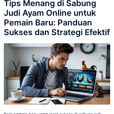
Tips Menang di Sabung
Judi Ayam Online untuk
Pemain Baru: Panduan
Sukses dan Strategi Efektif
Bagi pemain baru yang ingin sukses di sabung judi