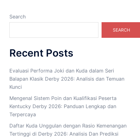
Search
SEARCH
Recent Posts
Evaluasi Performa Joki dan Kuda dalam Seri
Balapan Klasik Derby 2026: Analisis dan Temuan
Kunci
Mengenal Sistem Poin dan Kualifikasi Peserta
Kentucky Derby 2026: Panduan Lengkap dan
Terpercaya
Daftar Kuda Unggulan dengan Rasio Kemenangan
Tertinggi di Derby 2026: Analisis Dan Prediksi