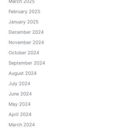
March 2025
February 2025
January 2025
December 2024
November 2024
October 2024
September 2024
August 2024
July 2024
June 2024
May 2024
April 2024
March 2024