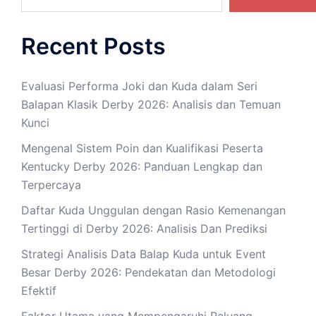
Recent Posts
Evaluasi Performa Joki dan Kuda dalam Seri
Balapan Klasik Derby 2026: Analisis dan Temuan
Kunci
Mengenal Sistem Poin dan Kualifikasi Peserta
Kentucky Derby 2026: Panduan Lengkap dan
Terpercaya
Daftar Kuda Unggulan dengan Rasio Kemenangan
Tertinggi di Derby 2026: Analisis Dan Prediksi
Strategi Analisis Data Balap Kuda untuk Event
Besar Derby 2026: Pendekatan dan Metodologi
Efektif
Faktor Utama yang Mempengaruhi Peluang