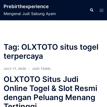
Skip
Prebirthexperience
to
Search
Tog
Mengenal Judi Sabung Ayam
content
men
Tag:
OLXTOTO situs togel
terpercaya
JULY 17, 2025
JUDI TOGEL
OLXTOTO Situs Judi
Online Togel & Slot Resmi
dengan Peluang Menang
Tertinggi