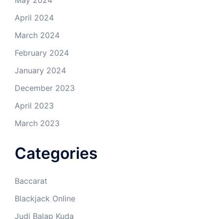
May 2024
April 2024
March 2024
February 2024
January 2024
December 2023
April 2023
March 2023
Categories
Baccarat
Blackjack Online
Judi Balap Kuda