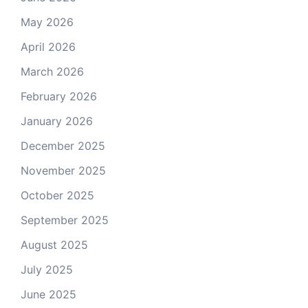
May 2026
April 2026
March 2026
February 2026
January 2026
December 2025
November 2025
October 2025
September 2025
August 2025
July 2025
June 2025