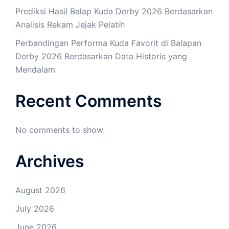
Prediksi Hasil Balap Kuda Derby 2026 Berdasarkan
Analisis Rekam Jejak Pelatih
Perbandingan Performa Kuda Favorit di Balapan
Derby 2026 Berdasarkan Data Historis yang
Mendalam
Recent Comments
No comments to show.
Archives
August 2026
July 2026
June 2026