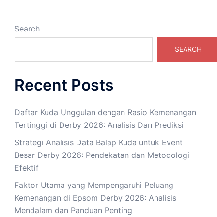
Search
SEARCH
Recent Posts
Daftar Kuda Unggulan dengan Rasio Kemenangan
Tertinggi di Derby 2026: Analisis Dan Prediksi
Strategi Analisis Data Balap Kuda untuk Event
Besar Derby 2026: Pendekatan dan Metodologi
Efektif
Faktor Utama yang Mempengaruhi Peluang
Kemenangan di Epsom Derby 2026: Analisis
Mendalam dan Panduan Penting