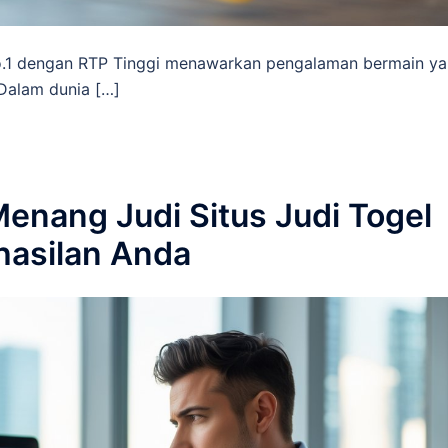
o.1 dengan RTP Tinggi menawarkan pengalaman bermain y
Dalam dunia […]
enang Judi Situs Judi Togel
hasilan Anda