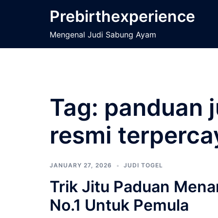
Skip
Prebirthexperience
to
content
Mengenal Judi Sabung Ayam
Tag:
panduan j
resmi terperca
JANUARY 27, 2026
JUDI TOGEL
Trik Jitu Paduan Mena
No.1 Untuk Pemula