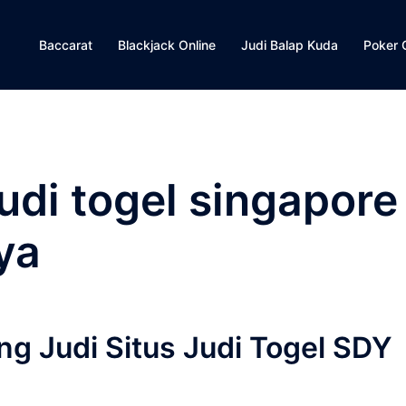
Baccarat
Blackjack Online
Judi Balap Kuda
Poker 
udi togel singapore
ya
ng Judi Situs Judi Togel SDY