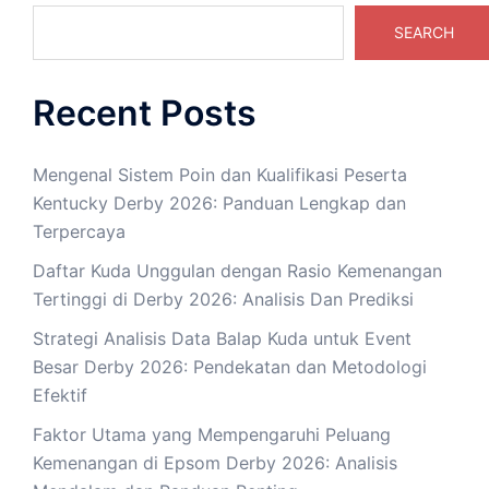
SEARCH
Recent Posts
Mengenal Sistem Poin dan Kualifikasi Peserta
Kentucky Derby 2026: Panduan Lengkap dan
Terpercaya
Daftar Kuda Unggulan dengan Rasio Kemenangan
Tertinggi di Derby 2026: Analisis Dan Prediksi
Strategi Analisis Data Balap Kuda untuk Event
Besar Derby 2026: Pendekatan dan Metodologi
Efektif
Faktor Utama yang Mempengaruhi Peluang
Kemenangan di Epsom Derby 2026: Analisis