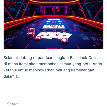
Selamat datang di panduan lengkap Blackjack Online,
di mana kami akan membahas semua yang perlu Anda
ketahui untuk meningkatkan peluang kemenangan
dalam […]
Search