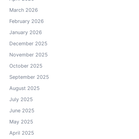
March 2026
February 2026
January 2026
December 2025
November 2025
October 2025
September 2025
August 2025
July 2025
June 2025
May 2025
April 2025