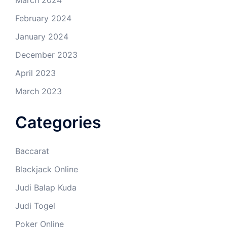
February 2024
January 2024
December 2023
April 2023
March 2023
Categories
Baccarat
Blackjack Online
Judi Balap Kuda
Judi Togel
Poker Online