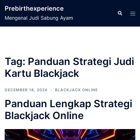
Skip
Prebirthexperience
to
Search
Tog
Mengenal Judi Sabung Ayam
content
men
Tag:
Panduan Strategi Judi
Kartu Blackjack
DECEMBER 18, 2024
BLACKJACK ONLINE
Panduan Lengkap Strategi
Blackjack Online