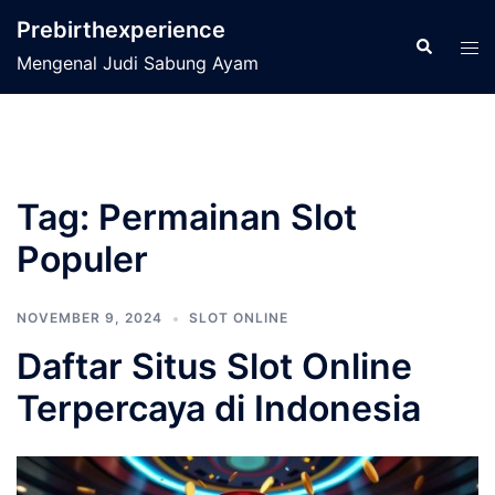
Skip
Prebirthexperience
to
Search
Tog
Mengenal Judi Sabung Ayam
content
men
Tag:
Permainan Slot
Populer
NOVEMBER 9, 2024
SLOT ONLINE
Daftar Situs Slot Online
Terpercaya di Indonesia