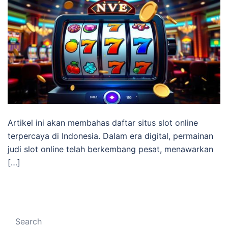
Artikel ini akan membahas daftar situs slot online
terpercaya di Indonesia. Dalam era digital, permainan
judi slot online telah berkembang pesat, menawarkan
[…]
Search