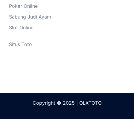
Poker Online
Sabung Judi Ayam
Slot Online
Situs Toto
Copyright © 2025 |
OLXTOTO