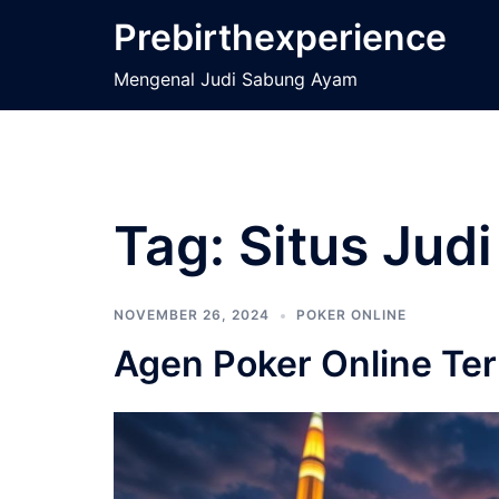
Skip
Prebirthexperience
to
content
Mengenal Judi Sabung Ayam
Tag:
Situs Jud
NOVEMBER 26, 2024
POKER ONLINE
Agen Poker Online Ter