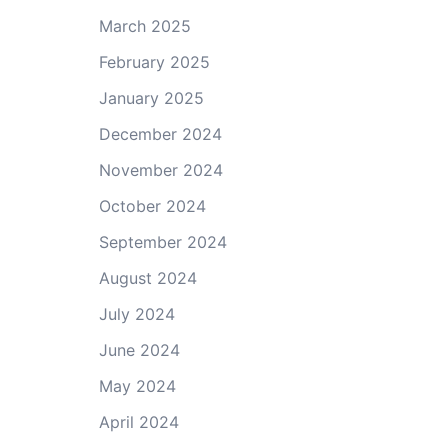
March 2025
February 2025
January 2025
December 2024
November 2024
October 2024
September 2024
August 2024
July 2024
June 2024
May 2024
April 2024