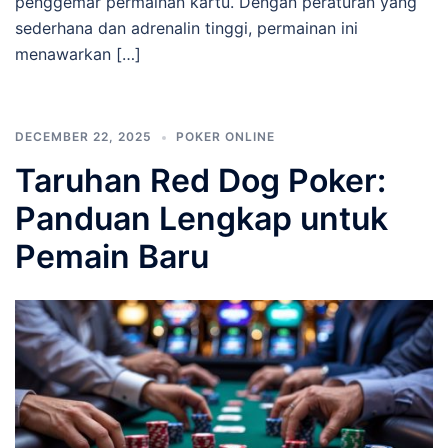
penggemar permainan kartu. Dengan peraturan yang
sederhana dan adrenalin tinggi, permainan ini
menawarkan […]
DECEMBER 22, 2025
POKER ONLINE
Taruhan Red Dog Poker:
Panduan Lengkap untuk
Pemain Baru