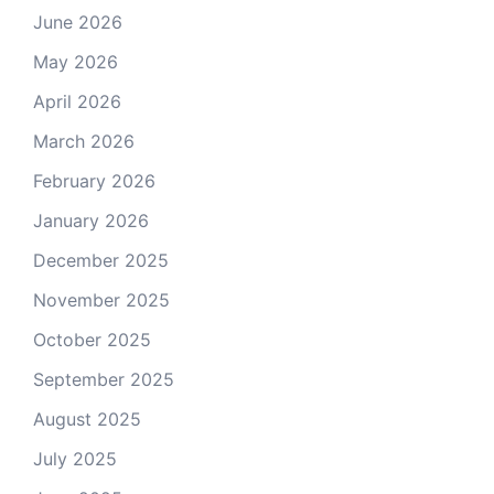
June 2026
May 2026
April 2026
March 2026
February 2026
January 2026
December 2025
November 2025
October 2025
September 2025
August 2025
July 2025