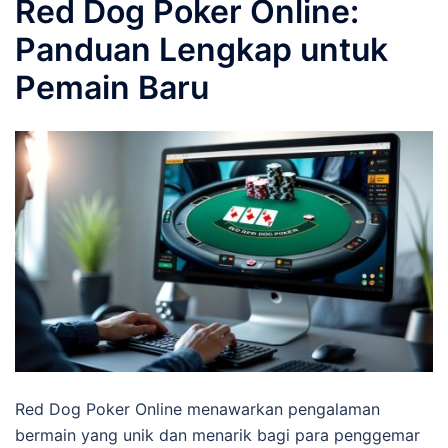
Red Dog Poker Online:
Panduan Lengkap untuk
Pemain Baru
Red Dog Poker Online menawarkan pengalaman
bermain yang unik dan menarik bagi para penggemar