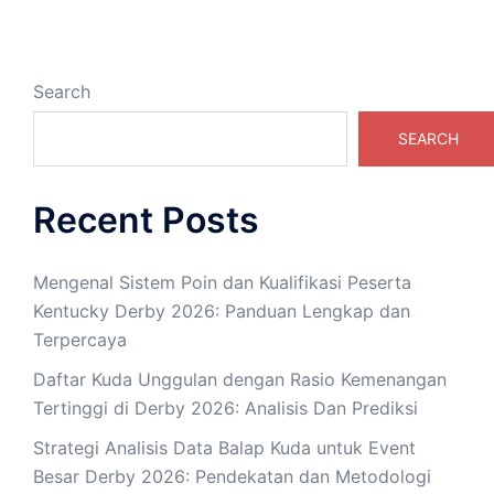
Search
SEARCH
Recent Posts
Mengenal Sistem Poin dan Kualifikasi Peserta
Kentucky Derby 2026: Panduan Lengkap dan
Terpercaya
Daftar Kuda Unggulan dengan Rasio Kemenangan
Tertinggi di Derby 2026: Analisis Dan Prediksi
Strategi Analisis Data Balap Kuda untuk Event
Besar Derby 2026: Pendekatan dan Metodologi