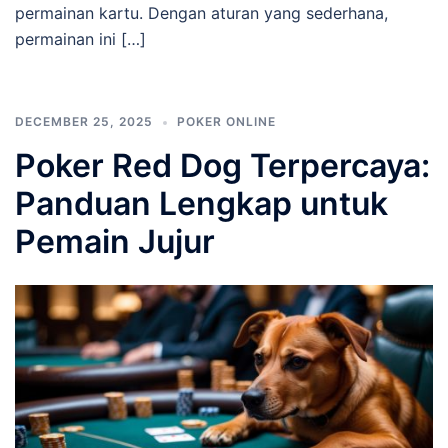
permainan kartu. Dengan aturan yang sederhana,
permainan ini […]
DECEMBER 25, 2025
POKER ONLINE
Poker Red Dog Terpercaya:
Panduan Lengkap untuk
Pemain Jujur