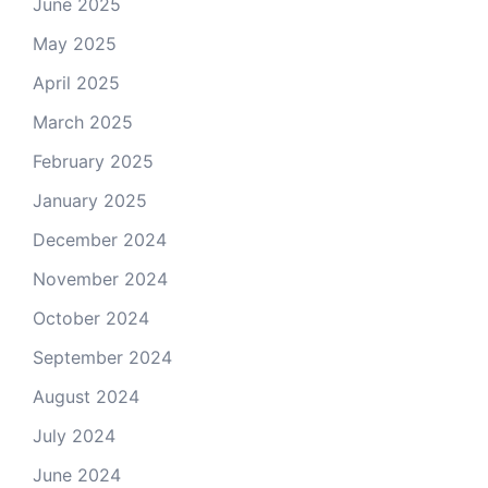
June 2025
May 2025
April 2025
March 2025
February 2025
January 2025
December 2024
November 2024
October 2024
September 2024
August 2024
July 2024
June 2024