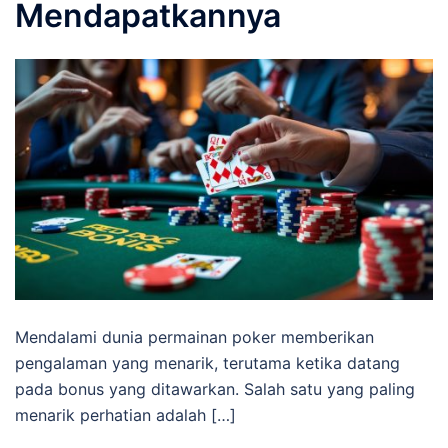
Mendapatkannya
Mendalami dunia permainan poker memberikan
pengalaman yang menarik, terutama ketika datang
pada bonus yang ditawarkan. Salah satu yang paling
menarik perhatian adalah […]