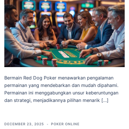
Bermain Red Dog Poker menawarkan pengalaman
permainan yang mendebarkan dan mudah dipahami.
Permainan ini menggabungkan unsur keberuntungan
dan strategi, menjadikannya pilihan menarik […]
DECEMBER 23, 2025
POKER ONLINE