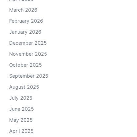
March 2026
February 2026
January 2026
December 2025
November 2025
October 2025
September 2025
August 2025
July 2025
June 2025
May 2025
April 2025