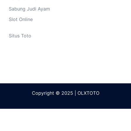
Sabung Judi Ayam
Slot Online
Situs Toto
Copyright © 2025 |
OLXTOTO