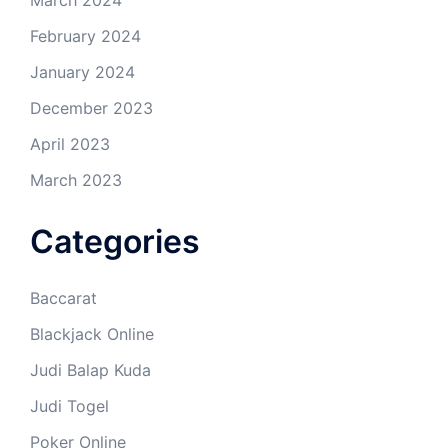
February 2024
January 2024
December 2023
April 2023
March 2023
Categories
Baccarat
Blackjack Online
Judi Balap Kuda
Judi Togel
Poker Online