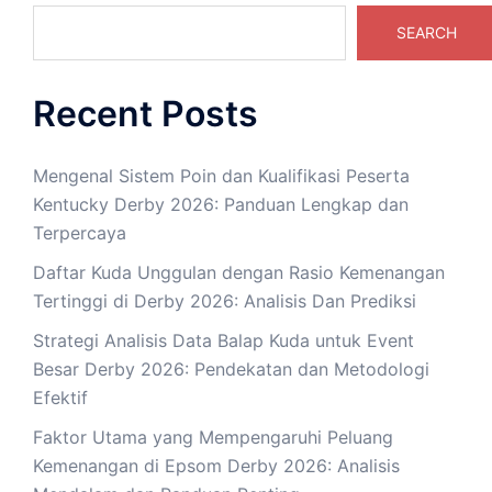
SEARCH
Recent Posts
Mengenal Sistem Poin dan Kualifikasi Peserta
Kentucky Derby 2026: Panduan Lengkap dan
Terpercaya
Daftar Kuda Unggulan dengan Rasio Kemenangan
Tertinggi di Derby 2026: Analisis Dan Prediksi
Strategi Analisis Data Balap Kuda untuk Event
Besar Derby 2026: Pendekatan dan Metodologi
Efektif
Faktor Utama yang Mempengaruhi Peluang
Kemenangan di Epsom Derby 2026: Analisis