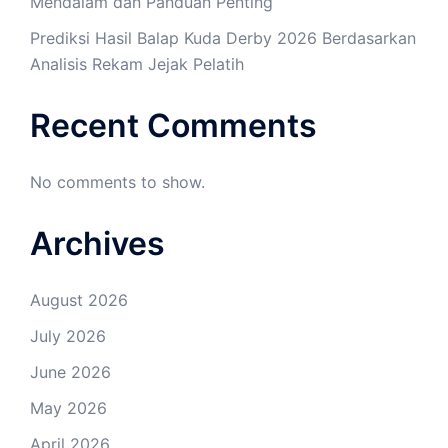
Mendalam dan Panduan Penting
Prediksi Hasil Balap Kuda Derby 2026 Berdasarkan
Analisis Rekam Jejak Pelatih
Recent Comments
No comments to show.
Archives
August 2026
July 2026
June 2026
May 2026
April 2026