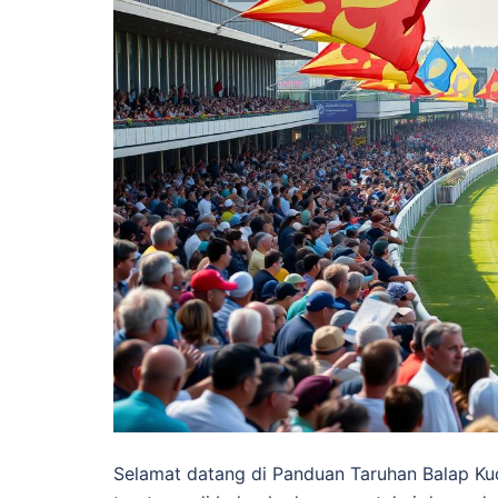
Selamat datang di Panduan Taruhan Balap Ku