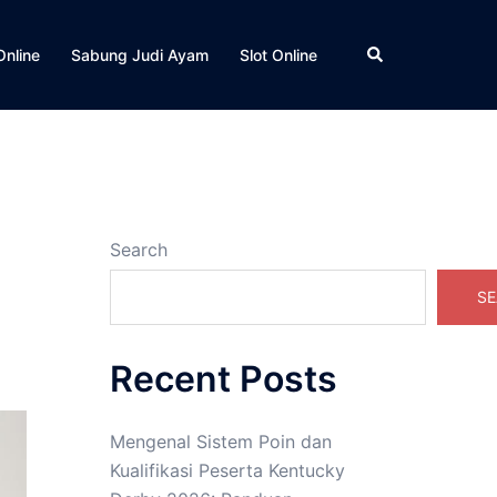
Search
Online
Sabung Judi Ayam
Slot Online
Search
SE
Recent Posts
Mengenal Sistem Poin dan
Kualifikasi Peserta Kentucky