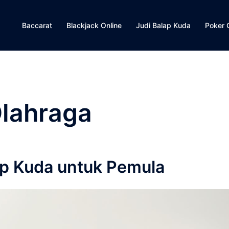
Baccarat
Blackjack Online
Judi Balap Kuda
Poker 
lahraga
p Kuda untuk Pemula