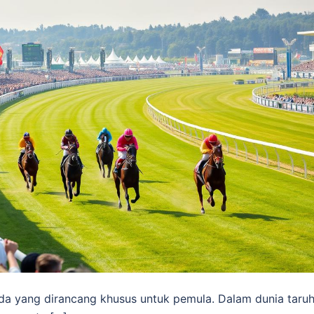
da yang dirancang khusus untuk pemula. Dalam dunia taruh