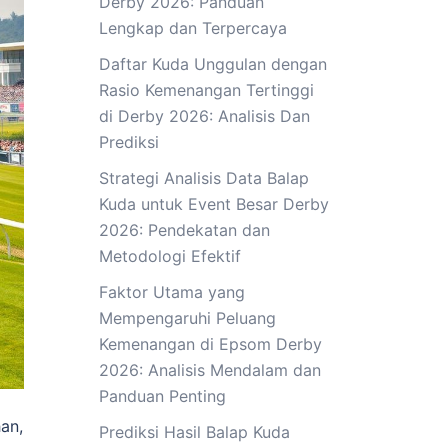
Derby 2026: Panduan
Lengkap dan Terpercaya
Daftar Kuda Unggulan dengan
Rasio Kemenangan Tertinggi
di Derby 2026: Analisis Dan
Prediksi
Strategi Analisis Data Balap
Kuda untuk Event Besar Derby
2026: Pendekatan dan
Metodologi Efektif
Faktor Utama yang
Mempengaruhi Peluang
Kemenangan di Epsom Derby
2026: Analisis Mendalam dan
Panduan Penting
an,
Prediksi Hasil Balap Kuda