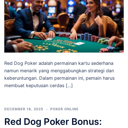
Red Dog Poker adalah permainan kartu sederhana
namun menarik yang menggabungkan strategi dan
keberuntungan. Dalam permainan ini, pemain harus
membuat keputusan cerdas […]
DECEMBER 18, 2025
POKER ONLINE
Red Dog Poker Bonus: