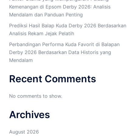
Kemenangan di Epsom Derby 2026: Analisis
Mendalam dan Panduan Penting
Prediksi Hasil Balap Kuda Derby 2026 Berdasarkan
Analisis Rekam Jejak Pelatih
Perbandingan Performa Kuda Favorit di Balapan
Derby 2026 Berdasarkan Data Historis yang
Mendalam
Recent Comments
No comments to show.
Archives
August 2026