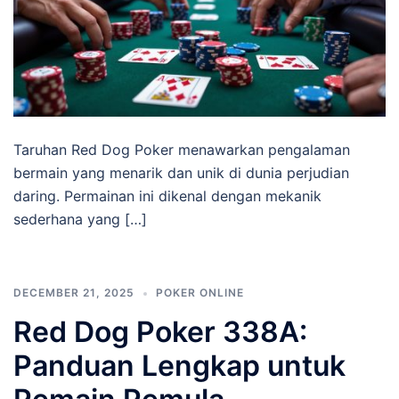
Taruhan Red Dog Poker menawarkan pengalaman
bermain yang menarik dan unik di dunia perjudian
daring. Permainan ini dikenal dengan mekanik
sederhana yang […]
DECEMBER 21, 2025
POKER ONLINE
Red Dog Poker 338A:
Panduan Lengkap untuk