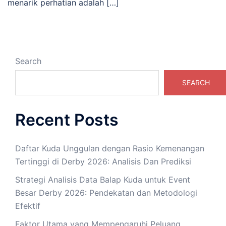
menarik perhatian adalah […]
Search
SEARCH
Recent Posts
Daftar Kuda Unggulan dengan Rasio Kemenangan
Tertinggi di Derby 2026: Analisis Dan Prediksi
Strategi Analisis Data Balap Kuda untuk Event
Besar Derby 2026: Pendekatan dan Metodologi
Efektif
Faktor Utama yang Mempengaruhi Peluang