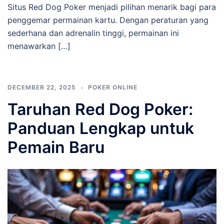
Situs Red Dog Poker menjadi pilihan menarik bagi para
penggemar permainan kartu. Dengan peraturan yang
sederhana dan adrenalin tinggi, permainan ini
menawarkan […]
DECEMBER 22, 2025
POKER ONLINE
Taruhan Red Dog Poker:
Panduan Lengkap untuk
Pemain Baru