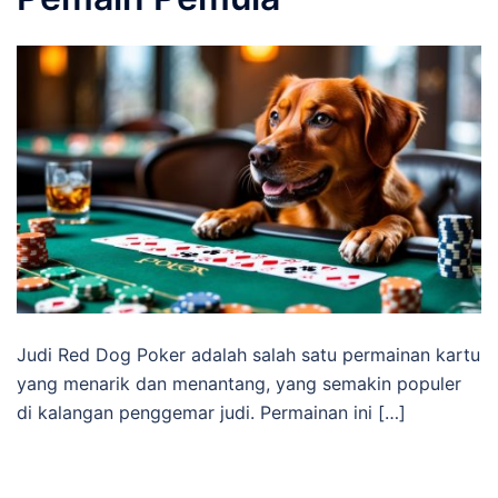
Judi Red Dog Poker adalah salah satu permainan kartu
yang menarik dan menantang, yang semakin populer
di kalangan penggemar judi. Permainan ini […]