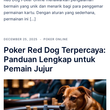
bermain yang unik dan menarik bagi para penggemar
permainan kartu. Dengan aturan yang sederhana,
permainan ini […]
DECEMBER 25, 2025
POKER ONLINE
Poker Red Dog Terpercaya:
Panduan Lengkap untuk
Pemain Jujur