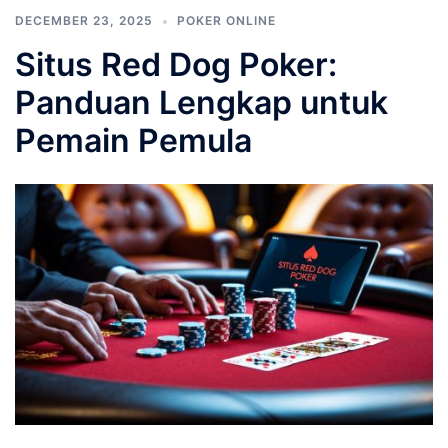
DECEMBER 23, 2025
POKER ONLINE
Situs Red Dog Poker:
Panduan Lengkap untuk
Pemain Pemula