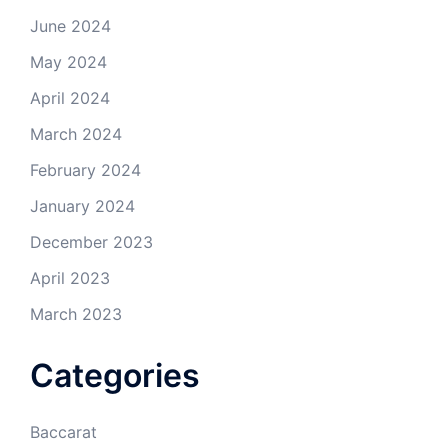
June 2024
May 2024
April 2024
March 2024
February 2024
January 2024
December 2023
April 2023
March 2023
Categories
Baccarat