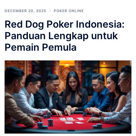
DECEMBER 20, 2025
POKER ONLINE
Red Dog Poker Indonesia:
Panduan Lengkap untuk
Pemain Pemula