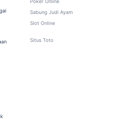
Poker Online
gai
Sabung Judi Ayam
Slot Online
Situs Toto
aan
ak