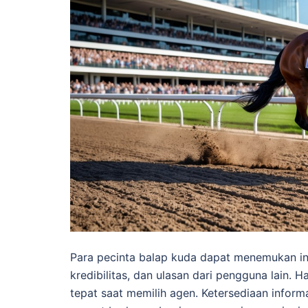
Para pecinta balap kuda dapat menemukan in
kredibilitas, dan ulasan dari pengguna lain
tepat saat memilih agen. Ketersediaan informa