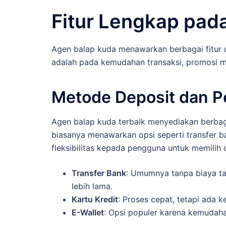
Fitur Lengkap pad
Agen balap kuda menawarkan berbagai fitur
adalah pada kemudahan transaksi, promosi men
Metode Deposit dan P
Agen balap kuda terbaik menyediakan berbag
biasanya menawarkan opsi seperti transfer ba
fleksibilitas kepada pengguna untuk memilih
Transfer Bank
: Umumnya tanpa biaya 
lebih lama.
Kartu Kredit
: Proses cepat, tetapi ada 
E-Wallet
: Opsi populer karena kemudaha