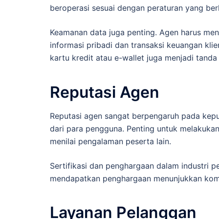
beroperasi sesuai dengan peraturan yang ber
Keamanan data juga penting. Agen harus men
informasi pribadi dan transaksi keuangan k
kartu kredit atau e-wallet juga menjadi tand
Reputasi Agen
Reputasi agen sangat berpengaruh pada keput
dari para pengguna. Penting untuk melakukan 
menilai pengalaman peserta lain.
Sertifikasi dan penghargaan dalam industri pe
mendapatkan penghargaan menunjukkan komi
Layanan Pelanggan