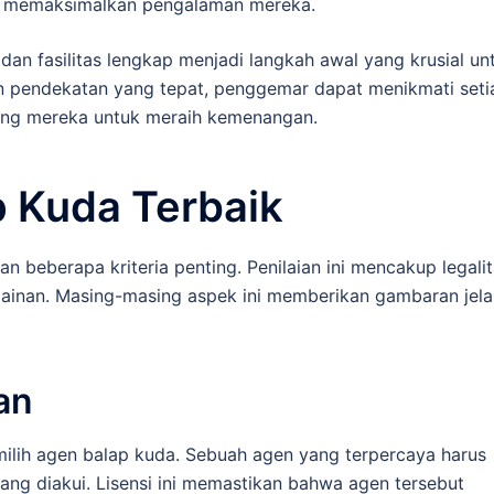
in memaksimalkan pengalaman mereka.
dan fasilitas lengkap menjadi langkah awal yang krusial un
n pendekatan yang tepat, penggemar dapat menikmati seti
ang mereka untuk meraih kemenangan.
p Kuda Terbaik
 beberapa kriteria penting. Penilaian ini mencakup legalit
rmainan. Masing-masing aspek ini memberikan gambaran jela
an
ilih agen balap kuda. Sebuah agen yang terpercaya harus
 yang diakui. Lisensi ini memastikan bahwa agen tersebut