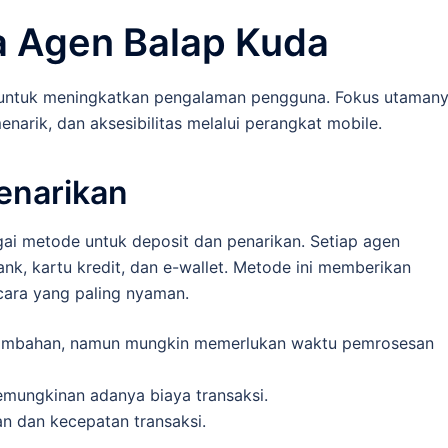
a Agen Balap Kuda
 untuk meningkatkan pengalaman pengguna. Fokus utaman
arik, dan aksesibilitas melalui perangkat mobile.
enarikan
ai metode untuk deposit dan penarikan. Setiap agen
nk, kartu kredit, dan e-wallet. Metode ini memberikan
 cara yang paling nyaman.
tambahan, namun mungkin memerlukan waktu pemrosesan
kemungkinan adanya biaya transaksi.
n dan kecepatan transaksi.