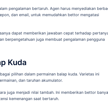
alam pengalaman bertaruh. Agen harus menyediakan berba
telepon, dan email, untuk memudahkan bettor mengatasi
iasanya dapat memberikan jawaban cepat terhadap pertany
 dan berpengetahuan juga membuat pengalaman pengguna
ap Kuda
agai pilihan dalam permainan balap kuda. Varietas ini
ermainan, dan taruhan akumulator.
ara juga menjadi nilai tambah. Ini memberikan bettor bany
ensi kemenangan saat bertaruh.