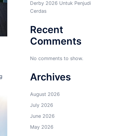
Derby 2026 Untuk Penjudi
Cerdas
Recent
Comments
No comments to show.
Archives
g
August 2026
July 2026
June 2026
May 2026