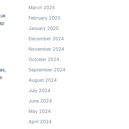
March 2025
tuk
February 2025
ap
January 2025
December 2024
November 2024
October 2024
as,
September 2024
s
August 2024
July 2024
June 2024
May 2024
April 2024