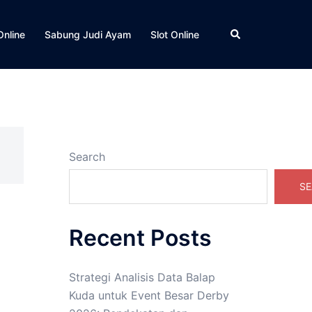
Search
Online
Sabung Judi Ayam
Slot Online
Search
SE
Recent Posts
Strategi Analisis Data Balap
Kuda untuk Event Besar Derby