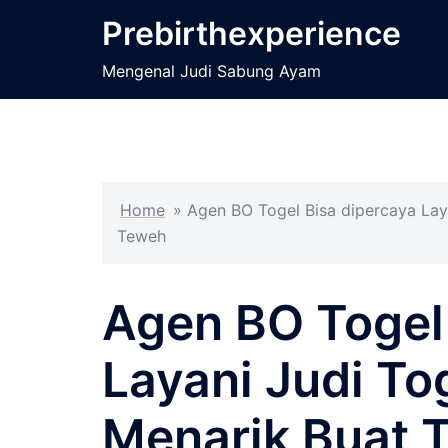
Skip
Prebirthexperience
to
content
Mengenal Judi Sabung Ayam
Home
»
Agen BO Togel Bisa dipercaya Lay
Teweh
Agen BO Togel
Layani Judi T
Menarik Buat 