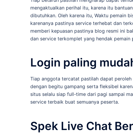
mengaktualkan perihal itu, karena itu bantuan
dibutuhkan. Oleh karena itu, Waktu pemain b
karenanya pastinya service terhebat dan terk
memberi kepuasan pastinya blog resmi ini 
dan service terkomplet yang hendak pemain pe
Login paling muda
Tiap anggota tercatat pastilah dapat peroleh 
dengan begitu gampang serta fleksibel karena 
situs selalu siap full-time dari pagi sampa
service terbaik buat semuanya peserta.
Spek Live Chat Be