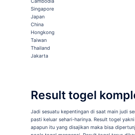
Cambodia
Singapore
Japan
China
Hongkong
Taiwan
Thailand
Jakarta
Result togel kompl
Jadi sesuatu kepentingan di saat main judi s
pasti keluar sehari-harinya. Result togel yak
apapun itu yang disajikan maka bisa dipertun