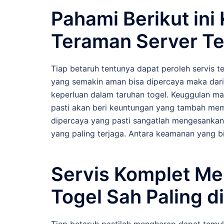
Pahami Berikut ini
Teraman Server Ter
Tiap betaruh tentunya dapat peroleh servis t
yang semakin aman bisa dipercaya maka dari 
keperluan dalam taruhan togel. Keuggulan ma
pasti akan beri keuntungan yang tambah mem
dipercaya yang pasti sangatlah mengesanka
yang paling terjaga. Antara keamanan yang bi
Servis Komplet Me
Togel Sah Paling 
Tiap betaruh pastilah mengharap dapat temuk