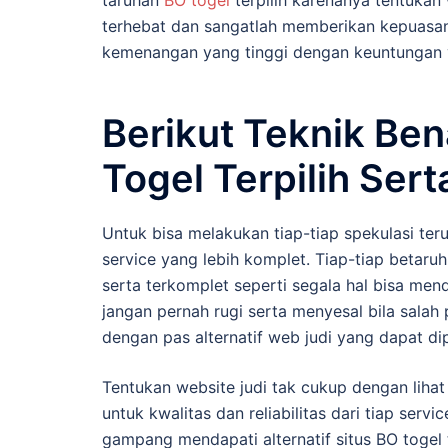
taruhan
BO togel
terpilih karenanya tentukan
terhebat dan sangatlah memberikan kepuasan
kemenangan yang tinggi dengan keuntungan 
Berikut Teknik B
Togel Terpilih Sert
Untuk bisa melakukan tiap-tiap spekulasi ter
service yang lebih komplet. Tiap-tiap betaru
serta terkomplet seperti segala hal bisa me
jangan pernah rugi serta menyesal bila salah p
dengan pas alternatif web judi yang dapat di
Tentukan website judi tak cukup dengan lihat
untuk kwalitas dan reliabilitas dari tiap ser
gampang mendapati alternatif situs BO togel