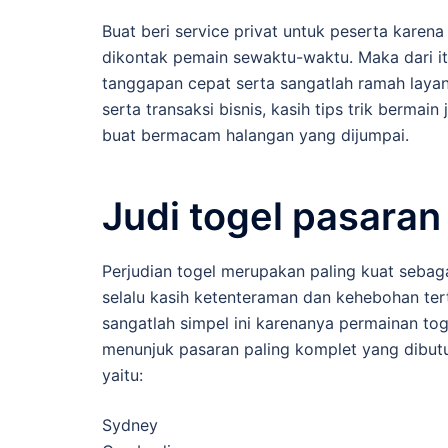
Buat beri service privat untuk peserta karena
dikontak pemain sewaktu-waktu. Maka dari i
tanggapan cepat serta sangatlah ramah layan
serta transaksi bisnis, kasih tips trik bermain 
buat bermacam halangan yang dijumpai.
Judi togel pasara
Perjudian togel merupakan paling kuat sebag
selalu kasih ketenteraman dan kehebohan ter
sangatlah simpel ini karenanya permainan to
menunjuk pasaran paling komplet yang dibutu
yaitu:
Sydney