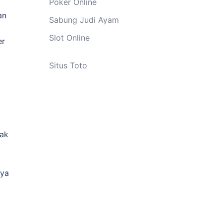
Poker Online
an
Sabung Judi Ayam
Slot Online
er
Situs Toto
dak
aya