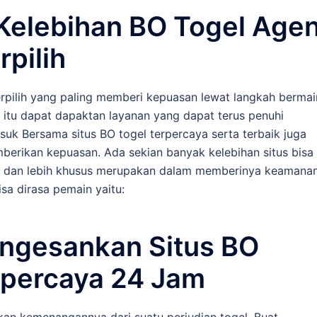
 Kelebihan BO Togel Age
pilih
erpilih yang paling memberi kepuasan lewat langkah bermai
itu dapat dapaktan layanan yang dapat terus penuhi
suk Bersama situs BO togel terpercaya serta terbaik juga
berikan kepuasan. Ada sekian banyak kelebihan situs bisa
n dan lebih khusus merupakan dalam memberinya keamana
sa dirasa pemain yaitu:
ngesankan Situs BO
dipercaya 24 Jam
an kemenangannya dari suatu perjudian togel. Buat