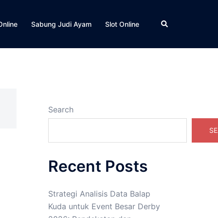
Search
Online
Sabung Judi Ayam
Slot Online
Search
SE
Recent Posts
Strategi Analisis Data Balap
Kuda untuk Event Besar Derby