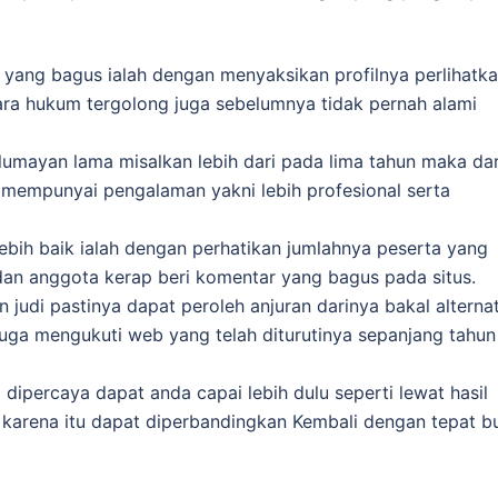
d yang bagus ialah dengan menyaksikan profilnya perlihatk
ara hukum tergolong juga sebelumnya tidak pernah alami
lumayan lama misalkan lebih dari pada lima tahun maka dar
 mempunyai pengalaman yakni lebih profesional serta
g lebih baik ialah dengan perhatikan jumlahnya peserta yang
 dan anggota kerap beri komentar yang bagus pada situs.
udi pastinya dapat peroleh anjuran darinya bakal alternat
juga mengukuti web yang telah diturutinya sepanjang tahun
dipercaya dapat anda capai lebih dulu seperti lewat hasil
 karena itu dapat diperbandingkan Kembali dengan tepat b