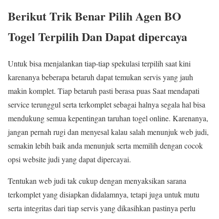
Berikut Trik Benar Pilih Agen BO
Togel Terpilih Dan Dapat dipercaya
Untuk bisa menjalankan tiap-tiap spekulasi terpilih saat kini
karenanya beberapa betaruh dapat temukan servis yang jauh
makin komplet. Tiap betaruh pasti berasa puas Saat mendapati
service terunggul serta terkomplet sebagai halnya segala hal bisa
mendukung semua kepentingan taruhan togel online. Karenanya,
jangan pernah rugi dan menyesal kalau salah menunjuk web judi,
semakin lebih baik anda menunjuk serta memilih dengan cocok
opsi website judi yang dapat dipercayai.
Tentukan web judi tak cukup dengan menyaksikan sarana
terkomplet yang disiapkan didalamnya, tetapi juga untuk mutu
serta integritas dari tiap servis yang dikasihkan pastinya perlu