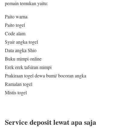
pemain temukan yaitu:
Paito warna
Paito togel
Code alam
Syair angka togel
Data angka Shio
Buku mimpi online
Erek erek tafsiran mimpi
Prakiraan togel dewa bumi/ bocoran angka
Ramalan togel
Mistis togel
Service deposit lewat apa saja