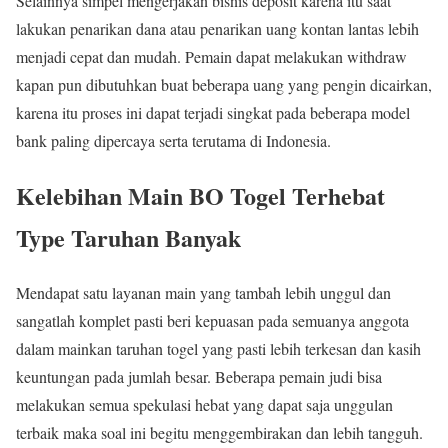
Selainnya simpel mengerjakan bisnis deposit karena itu saat
lakukan penarikan dana atau penarikan uang kontan lantas lebih
menjadi cepat dan mudah. Pemain dapat melakukan withdraw
kapan pun dibutuhkan buat beberapa uang yang pengin dicairkan,
karena itu proses ini dapat terjadi singkat pada beberapa model
bank paling dipercaya serta terutama di Indonesia.
Kelebihan Main BO Togel Terhebat
Type Taruhan Banyak
Mendapat satu layanan main yang tambah lebih unggul dan
sangatlah komplet pasti beri kepuasan pada semuanya anggota
dalam mainkan taruhan togel yang pasti lebih terkesan dan kasih
keuntungan pada jumlah besar. Beberapa pemain judi bisa
melakukan semua spekulasi hebat yang dapat saja unggulan
terbaik maka soal ini begitu menggembirakan dan lebih tangguh.