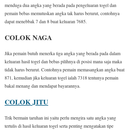
menduga dua angka yang berada pada pengeluaran togel dan
pemain bebas memutuskan angka tak harus berurut, contohnya
dapat menebbak 7 dan 8 buat keluaran 7685.
COLOK NAGA
Jika pemain butuh menerka tiga angka yang berada pada dalam
keluaran hasil togel dan bebas pilihnya di posisi mana saja maka
tidak harus berurut. Contohnya pemain memasangkan angka buat
871, kemudian jika keluaran togel ialah 7318 tentunya pemain
bakal menang dan mendapat bayarannya.
COLOK JITU
Trik bermain taruhan ini yaitu perlu mengira satu angka yang
tertulis di hasil keluaran togel serta penting mengatakan tipe