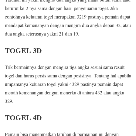
berurut ke-2 nya sama dengan hasil pengeluaran togel. Jika
contohnya keluaran togel merupakan 3219 pastinya pemain dapat
mendapat kemenangan dengan mengira dua angka depan 32, atau
dua angka seterusnya yakni 21 dan 19.
TOGEL 3D
Trik bermainnya dengan mengira tiga angka sesuai sama result
togel dan harus persis sama dengan posisinya. Tentang hal apabila
umpamanya keluaran togel yakni 4329 pastinya pemain dapat
meraih kemenangan dengan menerka di antara 432 atau angka
329.
TOGEL 4D
Pemain bisa menempatkan taruhan di permainan ini dengan