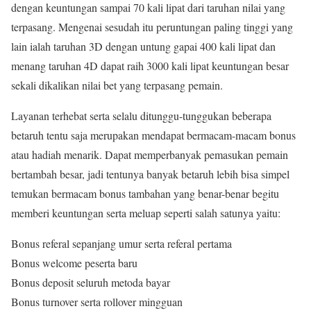
dengan keuntungan sampai 70 kali lipat dari taruhan nilai yang
terpasang. Mengenai sesudah itu peruntungan paling tinggi yang
lain ialah taruhan 3D dengan untung gapai 400 kali lipat dan
menang taruhan 4D dapat raih 3000 kali lipat keuntungan besar
sekali dikalikan nilai bet yang terpasang pemain.
Layanan terhebat serta selalu ditunggu-tunggukan beberapa
betaruh tentu saja merupakan mendapat bermacam-macam bonus
atau hadiah menarik. Dapat memperbanyak pemasukan pemain
bertambah besar, jadi tentunya banyak betaruh lebih bisa simpel
temukan bermacam bonus tambahan yang benar-benar begitu
memberi keuntungan serta meluap seperti salah satunya yaitu:
Bonus referal sepanjang umur serta referal pertama
Bonus welcome peserta baru
Bonus deposit seluruh metoda bayar
Bonus turnover serta rollover mingguan