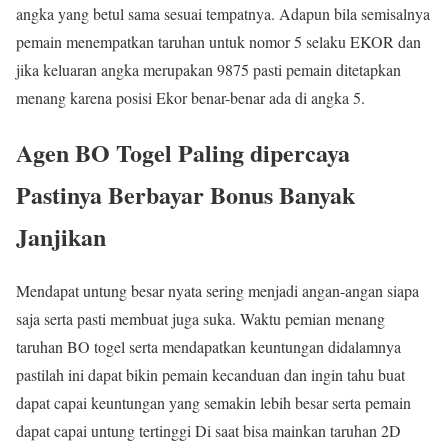
angka yang betul sama sesuai tempatnya. Adapun bila semisalnya
pemain menempatkan taruhan untuk nomor 5 selaku EKOR dan
jika keluaran angka merupakan 9875 pasti pemain ditetapkan
menang karena posisi Ekor benar-benar ada di angka 5.
Agen BO Togel Paling dipercaya
Pastinya Berbayar Bonus Banyak
Janjikan
Mendapat untung besar nyata sering menjadi angan-angan siapa
saja serta pasti membuat juga suka. Waktu pemian menang
taruhan BO togel serta mendapatkan keuntungan didalamnya
pastilah ini dapat bikin pemain kecanduan dan ingin tahu buat
dapat capai keuntungan yang semakin lebih besar serta pemain
dapat capai untung tertinggi Di saat bisa mainkan taruhan 2D