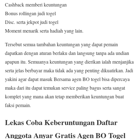
Cashback memberi keuntungan
Bonus rollingan judi togel
Disc. serta jekpot judi togel
Moment menarik serta hadiah yang lain.
Tersebut semua tambahan keuntungan yang dapat pemain
dapatkan dengan aturan berlaku dan langsung tanpa ada undian
apapun itu. Semuanya keuntungan yang dierikan ialah menjanjika
serta jelas berbayar maka tidak ada yang penting dikuatirkan. Jadi
yakini agar dapat masuk Bersama agen BO togel bisa dipercaya
maka dari itu dapat temukan service paling bagus serta sangat
komplet yang mana akan tetap memberikan keuntungan buat
faksi pemain.
Lekas Coba Keberuntungan Daftar
Anggota Anyar Gratis Agen BO Togel