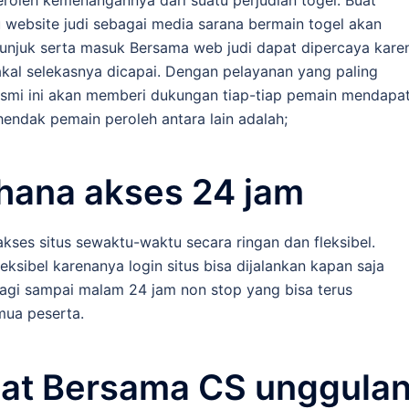
tu website judi sebagai media sarana bermain togel akan
nunjuk serta masuk Bersama web judi dapat dipercaya kare
bakal selekasnya dicapai. Dengan pelayanan yang paling
smi ini akan memberi dukungan tiap-tiap pemain mendapat
endak pemain peroleh antara lain adalah;
rhana akses 24 jam
akses situs sewaktu-waktu secara ringan dan fleksibel.
sibel karenanya login situs bisa dijalankan kapan saja
i pagi sampai malam 24 jam non stop yang bisa terus
mua peserta.
Chat Bersama CS unggula