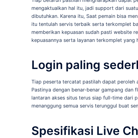
mengaktualkan hal itu, jadi support dari sua
dibutuhkan. Karena itu, Saat pemain bisa me
itu tentulah servis terbaik serta terkomplet 
memberikan kepuasan sudah pasti website re
kepuasannya serta layanan terkomplet yang h
Login paling sede
Tiap peserta tercatat pastilah dapat peroleh 
Pastinya dengan benar-benar gampang dan flek
lantaran akses situs terus siap full-time dar
menanggung semua servis terunggul buat se
Spesifikasi Live 