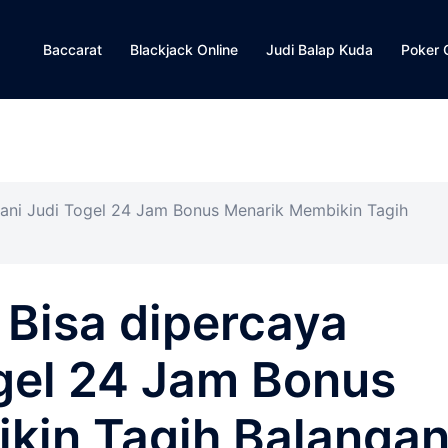
Baccarat
Blackjack Online
Judi Balap Kuda
Poker 
yani Judi Togel 24 Jam Bonus Menarik Membikin Tagih
 Bisa dipercaya
ogel 24 Jam Bonus
kin Tagih Balanga