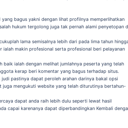
yang bagus yakni dengan lihat profilnya memperlihatkan
salah hukum tergolong juga tak pernah alami penyetopan d
cukuplah lama semisalnya lebih dari pada lima tahun hingg
 ialah makin profesional serta profesional beri pelayanan
bih baik ialah dengan melihat jumlahnya peserta yang telah
nggota kerap beri komentar yang bagus terhadap situs.
udi pastinya dapat peroleh arahan darinya bakal opsi
t juga mengukuti website yang telah diturutinya bertahun-
caya dapat anda raih lebih dulu seperti lewat hasil
anda capai karenanya dapat diperbandingkan Kembali deng