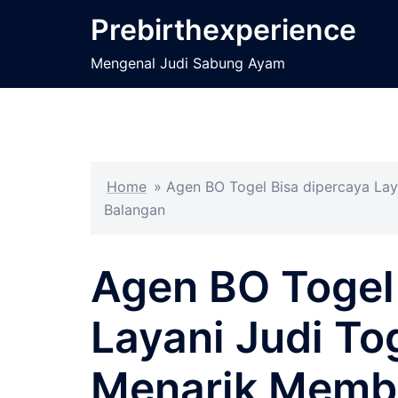
Skip
Prebirthexperience
to
content
Mengenal Judi Sabung Ayam
Home
»
Agen BO Togel Bisa dipercaya La
Balangan
Agen BO Togel
Layani Judi T
Menarik Membi