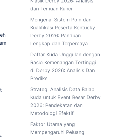
Klasik Derby 2026: Analisis
dan Temuan Kunci
Mengenal Sistem Poin dan
Kualifikasi Peserta Kentucky
leh
Derby 2026: Panduan
lam
Lengkap dan Terpercaya
Daftar Kuda Unggulan dengan
Rasio Kemenangan Tertinggi
di Derby 2026: Analisis Dan
Prediksi
g
Strategi Analisis Data Balap
t
Kuda untuk Event Besar Derby
a
2026: Pendekatan dan
Metodologi Efektif
Faktor Utama yang
Mempengaruhi Peluang