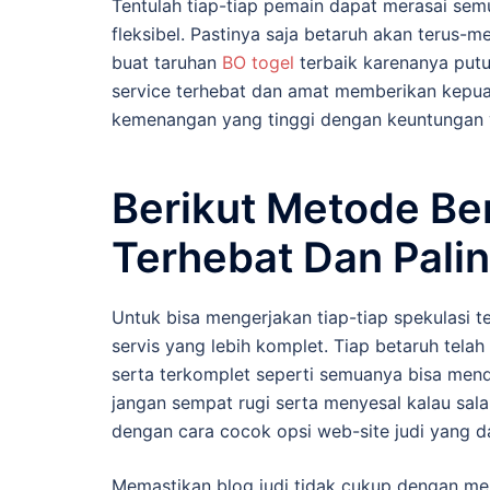
Tentulah tiap-tiap pemain dapat merasai se
fleksibel. Pastinya saja betaruh akan terus
buat taruhan
BO togel
terbaik karenanya putu
service terhebat dan amat memberikan kepua
kemenangan yang tinggi dengan keuntungan 
Berikut Metode Ben
Terhebat Dan Pali
Untuk bisa mengerjakan tiap-tiap spekulasi t
servis yang lebih komplet. Tiap betaruh tela
serta terkomplet seperti semuanya bisa mend
jangan sempat rugi serta menyesal kalau sala
dengan cara cocok opsi web-site judi yang da
Memastikan blog judi tidak cukup dengan me