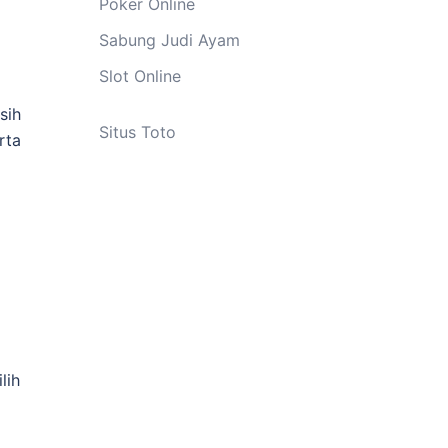
Poker Online
Sabung Judi Ayam
Slot Online
sih
Situs Toto
rta
lih