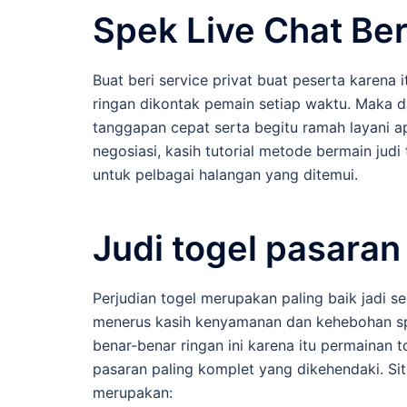
Spek Live Chat Be
Buat beri service privat buat peserta karena 
ringan dikontak pemain setiap waktu. Maka d
tanggapan cepat serta begitu ramah layani ap
negosiasi, kasih tutorial metode bermain jud
untuk pelbagai halangan yang ditemui.
Judi togel pasaran
Perjudian togel merupakan paling baik jadi s
menerus kasih kenyamanan dan kehebohan spe
benar-benar ringan ini karena itu permainan 
pasaran paling komplet yang dikehendaki. Sit
merupakan: