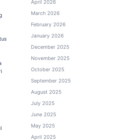
April 2026
March 2026
g
February 2026
January 2026
tus
December 2025
November 2025
a
October 2025
i
September 2025
August 2025
July 2025
June 2025
May 2025
l
April 2025