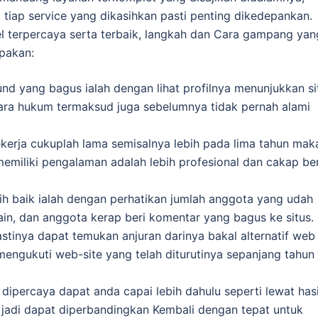
ari tiap service yang dikasihkan pasti penting dikedepankan.
gel terpercaya serta terbaik, langkah dan Cara gampang yan
pakan:
nd yang bagus ialah dengan lihat profilnya menunjukkan si
kara hukum termaksud juga sebelumnya tidak pernah alami
kerja cukuplah lama semisalnya lebih pada lima tahun mak
emiliki pengalaman adalah lebih profesional dan cakap ber
ebih baik ialah dengan perhatikan jumlah anggota yang udah
ain, dan anggota kerap beri komentar yang bagus ke situs.
stinya dapat temukan anjuran darinya bakal alternatif web
 mengukuti web-site yang telah diturutinya sepanjang tahun
dipercaya dapat anda capai lebih dahulu seperti lewat hasi
 jadi dapat diperbandingkan Kembali dengan tepat untuk