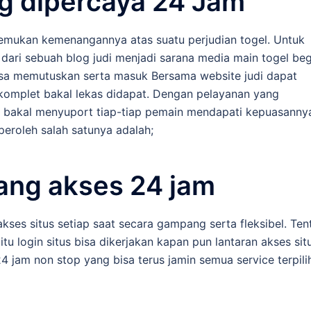
ng dipercaya 24 Jam
emukan kemenangannya atas suatu perjudian togel. Untuk
 dari sebuah blog judi menjadi sarana media main togel beg
bisa memutuskan serta masuk Bersama website judi dapat
erkomplet bakal lekas didapat. Dengan pelayanan yang
i bakal menyuport tiap-tiap pemain mendapati kepuasanny
peroleh salah satunya adalah;
ang akses 24 jam
akses situs setiap saat secara gampang serta fleksibel. Ten
u login situs bisa dikerjakan kapan pun lantaran akses sit
24 jam non stop yang bisa terus jamin semua service terpili