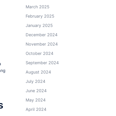
March 2025
February 2025
January 2025
December 2024
November 2024
October 2024
September 2024
a
ang
August 2024
July 2024
June 2024
May 2024
s
April 2024