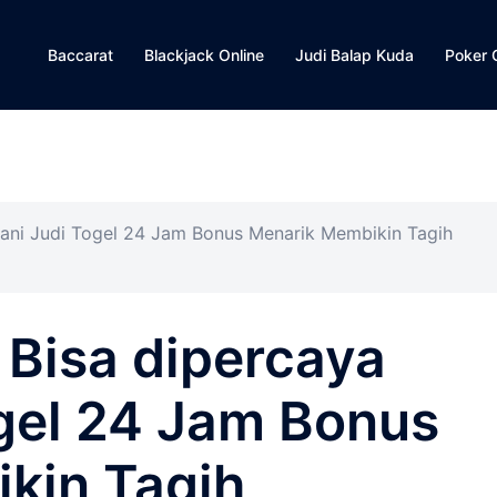
Baccarat
Blackjack Online
Judi Balap Kuda
Poker 
yani Judi Togel 24 Jam Bonus Menarik Membikin Tagih
 Bisa dipercaya
ogel 24 Jam Bonus
kin Tagih