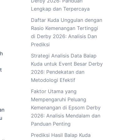
Derby 2026: Panduan
Lengkap dan Terpercaya
Daftar Kuda Unggulan dengan
Rasio Kemenangan Tertinggi
di Derby 2026: Analisis Dan
Prediksi
eh
Strategi Analisis Data Balap
Kuda untuk Event Besar Derby
t
2026: Pendekatan dan
Metodologi Efektif
Faktor Utama yang
Mempengaruhi Peluang
Kemenangan di Epsom Derby
an
2026: Analisis Mendalam dan
u
Panduan Penting
Prediksi Hasil Balap Kuda