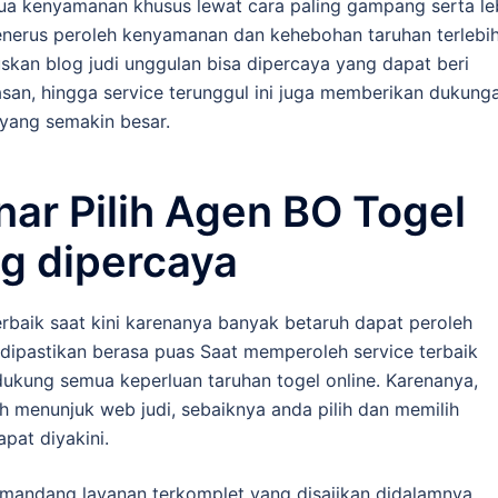
mua kenyamanan khusus lewat cara paling gampang serta le
-menerus peroleh kenyamanan dan kehebohan taruhan terlebi
skan blog judi unggulan bisa dipercaya yang dapat beri
san, hingga service terunggul ini juga memberikan dukung
yang semakin besar.
ar Pilih Agen BO Togel
ng dipercaya
erbaik saat kini karenanya banyak betaruh dapat peroleh
h dipastikan berasa puas Saat memperoleh service terbaik
ukung semua keperluan taruhan togel online. Karenanya,
h menunjuk web judi, sebaiknya anda pilih dan memilih
pat diyakini.
mandang layanan terkomplet yang disajikan didalamnya,