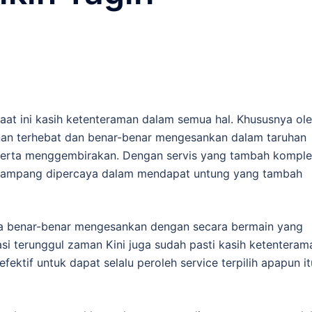
saat ini kasih ketenteraman dalam semua hal. Khususnya ol
yanan terhebat dan benar-benar mengesankan dalam taruhan
 serta menggembirakan. Dengan servis yang tambah komple
ih gampang dipercaya dalam mendapat untung yang tambah
erta benar-benar mengesankan dengan secara bermain yang
si terunggul zaman Kini juga sudah pasti kasih ketenteram
ktif untuk dapat selalu peroleh service terpilih apapun it