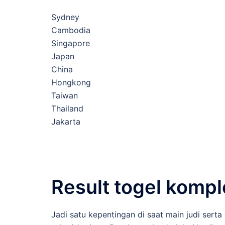
Sydney
Cambodia
Singapore
Japan
China
Hongkong
Taiwan
Thailand
Jakarta
Result togel komple
Jadi satu kepentingan di saat main judi serta