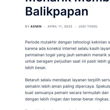
Balikpapan
BY
ADMIN
APRIL 11, 2023
JUDI TOGEL
Periode mutakhir dengan tehnologi kekinian 
karena ada koneksi internet selalu kasih la
permainan togel yang jauh semakin menarik
untuk beragam perjudian saat ini pasti leb
lebih besar.
Betaruh selalu mendapat layanan terpilih s
semakin lebih aman paling dipercaya. Spekula
buat semuanya pemain secara termudah dan efe
dengan lebih ringan dan benar-benar ringkas.