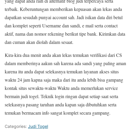
yang dapat anda raih di alternatif blog judi terpercaya serta
terbaik. Keberuntungan memberikan kepuasan akan lekas anda
dapatkan sesudah punyai account sah. Jadi isikan data diri betul
dan komplet seperti Username dan sandi, e mail serta contact
aktif, nama dan nomor rekening berikut tipe bank. Kirimkan data
dan cuman akan diolah dalam sesaat.
Kira-kira dua menit anda akan lekas temukan verifikasi dari CS
dalam memberinya aakun sah karena ada sandi yang paling aman
karena itu anda dapat selekasnya temukan layanan akses situs
waktu 24 jam kapna saja maka dari itu anda lebih bisa gampang
kontak situs sewaktu-waktu Waktu anda memerlukan service
bermain judi togel. Teknik login ringan dapat setiap saat serta
selekasnya pasang taruhan anda kapan saja dibutuhkan serta
temukan bermacam info sangat komplet secara gampang.
Categories:
Judi Togel