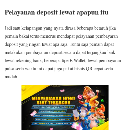
Pelayanan deposit lewat apapun itu
Jadi satu kelapangan yang nyata dirasa beberapa betaruh jika
pemain bakal terus-menerus mendapat pelayanan pembayaran
deposit yang ringan lewat apa saja. Tentu saja pemain dapat
melakukan pembayaran deposit secara dapat terjangkau baik
lewat rekening bank, beberapa tipe E-Wallet, lewat pembayaran
pulsa serta waktu ini dapat juga pakai bisnis QR cepat serta
mudah.