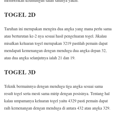
memberikan keuntungan salah satunya yakni:
TOGEL 2D
Taruhan ini merupakan mengira dua angka yang mana perlu sama
atau berturutan ke-2 nya sesuai hasil pengeluaran togel. Jikalau
misalkan keluaran togel merupakan 3219 pastilah pemain dapat
mendapati kemenangan dengan menduga dua angka depan 32,
atau dua angka selanjutnya ialah 21 dan 19.
TOGEL 3D
Teknik bermainnya dengan menduga tiga angka sesuai sama
result togel serta mesti sama mirip dengan posisinya. Tentang hal
kalau umpamanya keluaran togel yaitu 4329 pasti pemain dapat
raih kemenangan dengan menduga di antara 432 atau angka 329.