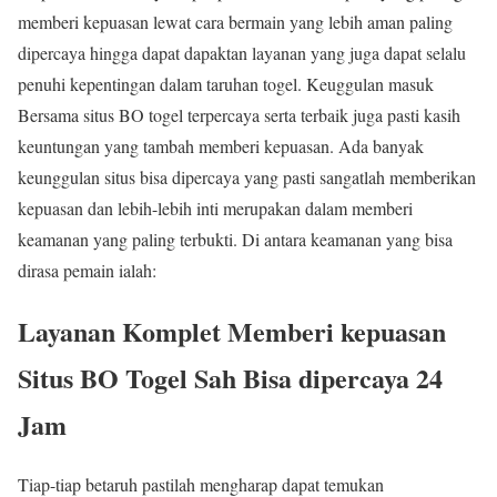
memberi kepuasan lewat cara bermain yang lebih aman paling
dipercaya hingga dapat dapaktan layanan yang juga dapat selalu
penuhi kepentingan dalam taruhan togel. Keuggulan masuk
Bersama situs BO togel terpercaya serta terbaik juga pasti kasih
keuntungan yang tambah memberi kepuasan. Ada banyak
keunggulan situs bisa dipercaya yang pasti sangatlah memberikan
kepuasan dan lebih-lebih inti merupakan dalam memberi
keamanan yang paling terbukti. Di antara keamanan yang bisa
dirasa pemain ialah:
Layanan Komplet Memberi kepuasan
Situs BO Togel Sah Bisa dipercaya 24
Jam
Tiap-tiap betaruh pastilah mengharap dapat temukan