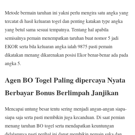
Metode bermain taruhan ini yakni perlu mengira satu angka yang
tercatat di hasil keluaran togel dan penting katakan type angka
yang betul sama sesuai tempatnya. Tentang hal apabila
semisalnya pemain menempatkan taruhan buat nomor 5 jadi
EKOR serta bila keluaran angka ialah 9875 pasti pemain
dikatakan menang dikarenakan posisi Ekor benar-benar ada pada
angka 5.
Agen BO Togel Paling dipercaya Nyata
Berbayar Bonus Berlimpah Janjikan
Mencapai untung besar tentu sering menjadi angan-angan siapa-
siapa saja serta pasti membikin juga kecanduan. Di saat pemian
menang taruhan BO togel serta mendapatkan keuntungan
didalamnya pasti perihal ini dapat membikin pemain suka dan