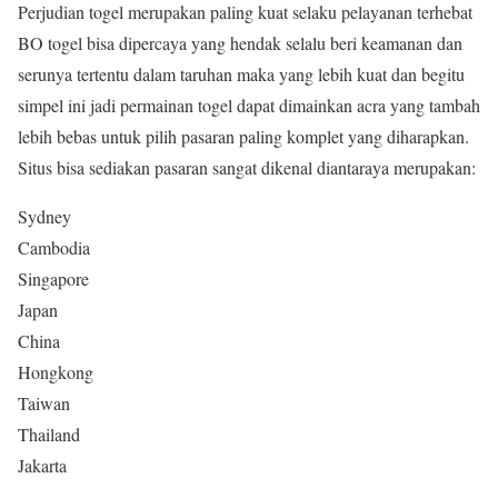
Perjudian togel merupakan paling kuat selaku pelayanan terhebat
BO togel bisa dipercaya yang hendak selalu beri keamanan dan
serunya tertentu dalam taruhan maka yang lebih kuat dan begitu
simpel ini jadi permainan togel dapat dimainkan acra yang tambah
lebih bebas untuk pilih pasaran paling komplet yang diharapkan.
Situs bisa sediakan pasaran sangat dikenal diantaraya merupakan:
Sydney
Cambodia
Singapore
Japan
China
Hongkong
Taiwan
Thailand
Jakarta