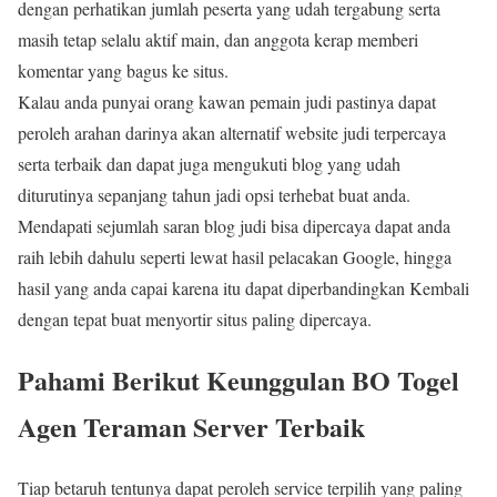
dengan perhatikan jumlah peserta yang udah tergabung serta
masih tetap selalu aktif main, dan anggota kerap memberi
komentar yang bagus ke situs.
Kalau anda punyai orang kawan pemain judi pastinya dapat
peroleh arahan darinya akan alternatif website judi terpercaya
serta terbaik dan dapat juga mengukuti blog yang udah
diturutinya sepanjang tahun jadi opsi terhebat buat anda.
Mendapati sejumlah saran blog judi bisa dipercaya dapat anda
raih lebih dahulu seperti lewat hasil pelacakan Google, hingga
hasil yang anda capai karena itu dapat diperbandingkan Kembali
dengan tepat buat menyortir situs paling dipercaya.
Pahami Berikut Keunggulan BO Togel
Agen Teraman Server Terbaik
Tiap betaruh tentunya dapat peroleh service terpilih yang paling