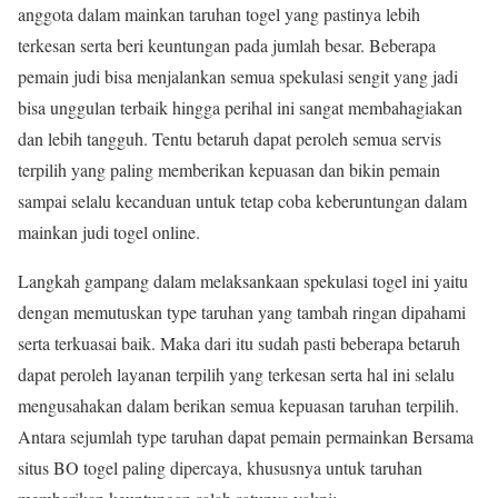
anggota dalam mainkan taruhan togel yang pastinya lebih
terkesan serta beri keuntungan pada jumlah besar. Beberapa
pemain judi bisa menjalankan semua spekulasi sengit yang jadi
bisa unggulan terbaik hingga perihal ini sangat membahagiakan
dan lebih tangguh. Tentu betaruh dapat peroleh semua servis
terpilih yang paling memberikan kepuasan dan bikin pemain
sampai selalu kecanduan untuk tetap coba keberuntungan dalam
mainkan judi togel online.
Langkah gampang dalam melaksankaan spekulasi togel ini yaitu
dengan memutuskan type taruhan yang tambah ringan dipahami
serta terkuasai baik. Maka dari itu sudah pasti beberapa betaruh
dapat peroleh layanan terpilih yang terkesan serta hal ini selalu
mengusahakan dalam berikan semua kepuasan taruhan terpilih.
Antara sejumlah type taruhan dapat pemain permainkan Bersama
situs BO togel paling dipercaya, khususnya untuk taruhan