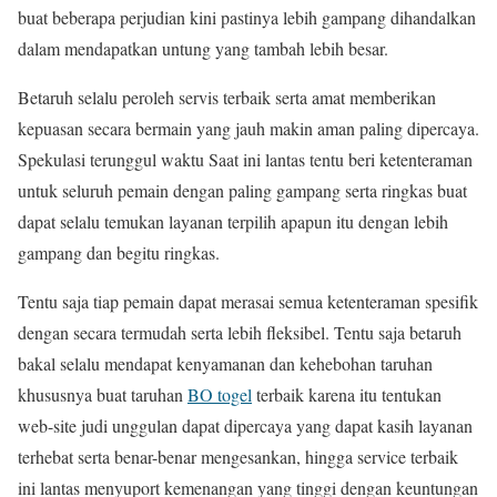
buat beberapa perjudian kini pastinya lebih gampang dihandalkan
dalam mendapatkan untung yang tambah lebih besar.
Betaruh selalu peroleh servis terbaik serta amat memberikan
kepuasan secara bermain yang jauh makin aman paling dipercaya.
Spekulasi terunggul waktu Saat ini lantas tentu beri ketenteraman
untuk seluruh pemain dengan paling gampang serta ringkas buat
dapat selalu temukan layanan terpilih apapun itu dengan lebih
gampang dan begitu ringkas.
Tentu saja tiap pemain dapat merasai semua ketenteraman spesifik
dengan secara termudah serta lebih fleksibel. Tentu saja betaruh
bakal selalu mendapat kenyamanan dan kehebohan taruhan
khususnya buat taruhan
BO togel
terbaik karena itu tentukan
web-site judi unggulan dapat dipercaya yang dapat kasih layanan
terhebat serta benar-benar mengesankan, hingga service terbaik
ini lantas menyuport kemenangan yang tinggi dengan keuntungan