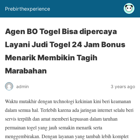
Prebirthexperience
Agen BO Togel Bisa dipercaya
Layani Judi Togel 24 Jam Bonus
Menarik Membikin Tagih
Marabahan
admin
3 years ago
Waktu mutakhir dengan technologi kekinian kini beri keamanan
dalam semua hal. Terlebih karena ada jaringan internet selalu beri
servis terpilih dan amat memberi kepuasan dalam taruhan
permainan togel yang jauh semakin menarik serta
menggembirakan. Dengan layanan yang tambah lebih komplet