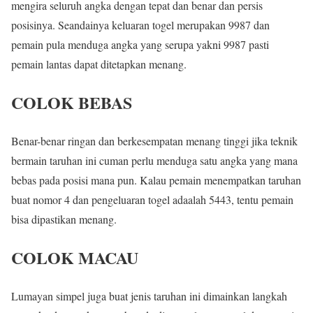
mengira seluruh angka dengan tepat dan benar dan persis
posisinya. Seandainya keluaran togel merupakan 9987 dan
pemain pula menduga angka yang serupa yakni 9987 pasti
pemain lantas dapat ditetapkan menang.
COLOK BEBAS
Benar-benar ringan dan berkesempatan menang tinggi jika teknik
bermain taruhan ini cuman perlu menduga satu angka yang mana
bebas pada posisi mana pun. Kalau pemain menempatkan taruhan
buat nomor 4 dan pengeluaran togel adaalah 5443, tentu pemain
bisa dipastikan menang.
COLOK MACAU
Lumayan simpel juga buat jenis taruhan ini dimainkan langkah