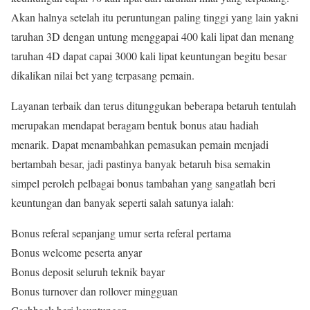
Akan halnya setelah itu peruntungan paling tinggi yang lain yakni
taruhan 3D dengan untung menggapai 400 kali lipat dan menang
taruhan 4D dapat capai 3000 kali lipat keuntungan begitu besar
dikalikan nilai bet yang terpasang pemain.
Layanan terbaik dan terus ditunggukan beberapa betaruh tentulah
merupakan mendapat beragam bentuk bonus atau hadiah
menarik. Dapat menambahkan pemasukan pemain menjadi
bertambah besar, jadi pastinya banyak betaruh bisa semakin
simpel peroleh pelbagai bonus tambahan yang sangatlah beri
keuntungan dan banyak seperti salah satunya ialah:
Bonus referal sepanjang umur serta referal pertama
Bonus welcome peserta anyar
Bonus deposit seluruh teknik bayar
Bonus turnover dan rollover mingguan