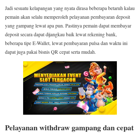
Jadi sesuatu kelapangan yang nyata dirasa beberapa betaruh kalau
pemain akan selalu memperoleh pelayanan pembayaran deposit
yang gampang lewat apa pun. Pastinya pemain dapat membayar
deposit secara dapat dijangkau baik lewat rekening bank,
beberapa tipe E-Wallet, lewat pembayaran pulsa dan waktu ini
dapat juga pakai bisnis QR cepat serta mudah.
Pelayanan withdraw gampang dan cepat