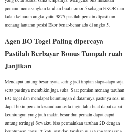
pemain memasangkan taruhan buat nomor 5 sebagai EKOR dan
kalau keluaran angka yaitu 9875 pastilah pemain dipastikan
menang lantaran posisi Ekor benar-benar ada di angka 5.
Agen BO Togel Paling dipercaya
Pastilah Berbayar Bonus Tumpah ruah
Janjikan
Mendapat untung besar nyata sering jadi impian siapa-siapa saja
serta pastinya membikin juga suka. Saat pemian menang taruhan
BO togel dan mendapat keuntungan didalamnya pastinya soal ini
dapat bikin pemain kecanduan serta ingin tahu buat dapat capai
keuntungan yang jauh makin besar dan pemain dapat capai
untung tertinggi Sewaktu bisa permainkan taruhan 2D dengan
keuntungan capai 70 kali lipat dari taruhan nilai yang terpasang.