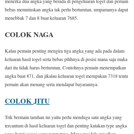
menerka dua angka yang berada di pengeluaran togel dan pemain
bebas memutuskan angka tak perlu berturutan, umpamanya dapat
menebbak 7 dan 8 buat keluaran 7685.
COLOK NAGA
Kalau pemain penting mengira tiga angka yang ada pada dalam
keluaran hasil togel serta bebas pilihnya di posisi mana saja maka
dari itu tidak harus berturutan. Contohnya pemain menempatkan
angka buat 871, dan jikalau keluaran togel merupakan 7318 tentu
pemain akan menang serta mendapat bayarannya.
COLOK JITU
Trik bermain taruhan ini yaitu perlu menduga satu angka yang
tercantum di hasil keluaran togel dan penting katakan type angka
yang betul sesuai sama tempatnya. Mengenai bila misalkan