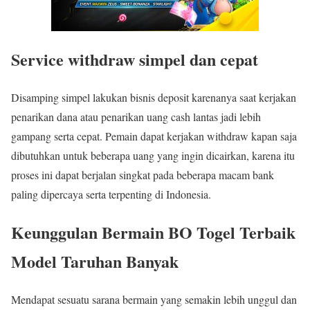
Service withdraw simpel dan cepat
Disamping simpel lakukan bisnis deposit karenanya saat kerjakan
penarikan dana atau penarikan uang cash lantas jadi lebih
gampang serta cepat. Pemain dapat kerjakan withdraw kapan saja
dibutuhkan untuk beberapa uang yang ingin dicairkan, karena itu
proses ini dapat berjalan singkat pada beberapa macam bank
paling dipercaya serta terpenting di Indonesia.
Keunggulan Bermain BO Togel Terbaik
Model Taruhan Banyak
Mendapat sesuatu sarana bermain yang semakin lebih unggul dan