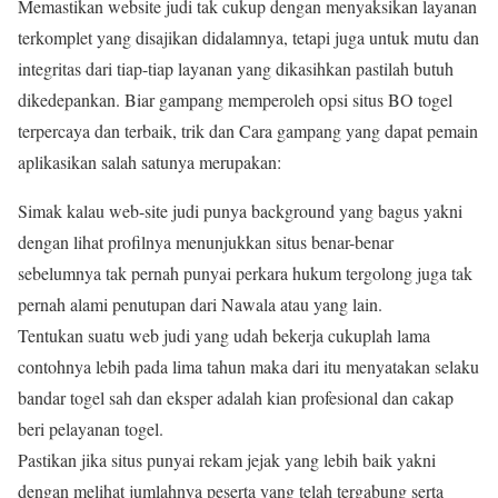
Memastikan website judi tak cukup dengan menyaksikan layanan
terkomplet yang disajikan didalamnya, tetapi juga untuk mutu dan
integritas dari tiap-tiap layanan yang dikasihkan pastilah butuh
dikedepankan. Biar gampang memperoleh opsi situs BO togel
terpercaya dan terbaik, trik dan Cara gampang yang dapat pemain
aplikasikan salah satunya merupakan:
Simak kalau web-site judi punya background yang bagus yakni
dengan lihat profilnya menunjukkan situs benar-benar
sebelumnya tak pernah punyai perkara hukum tergolong juga tak
pernah alami penutupan dari Nawala atau yang lain.
Tentukan suatu web judi yang udah bekerja cukuplah lama
contohnya lebih pada lima tahun maka dari itu menyatakan selaku
bandar togel sah dan eksper adalah kian profesional dan cakap
beri pelayanan togel.
Pastikan jika situs punyai rekam jejak yang lebih baik yakni
dengan melihat jumlahnya peserta yang telah tergabung serta