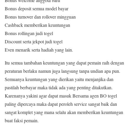
Bonus welcome anggota baru
Bonus deposit semua model bayar
Bonus turnover dan rollover mingguan
Cashback memberikan keuntungan
Bonus rollingan judi togel
Discount serta jekpot judi togel
Even menarik serta hadiah yang lain.
Itu semua tambahan keuntungan yang dapat pemain raih dengan
peraturan berlaku namun juga langsung tanpa undian apa pun.
Semuanya keuntungan yang dierikan yaitu menjanjika dan
pastilah berbayar maka tidak ada yang penting ditakutkan.
Karenanya yakini agar dapat masuk Bersama agen BO togel
paling dipercaya maka dapat peroleh service sangat baik dan
sangat komplet yang mana selalu akan memberikan keuntungan
buat faksi pemain.