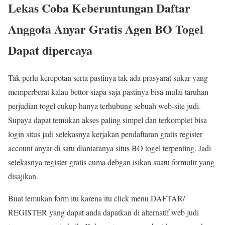
Lekas Coba Keberuntungan Daftar
Anggota Anyar Gratis Agen BO Togel
Dapat dipercaya
Tak perlu kerepotan serta pastinya tak ada prasyarat sukar yang
memperberat kalau bettor siapa saja pastinya bisa mulai taruhan
perjudian togel cukup hanya terhubung sebuah web-site judi.
Supaya dapat temukan akses paling simpel dan terkomplet bisa
login situs jadi selekasnya kerjakan pendaftaran gratis register
account anyar di satu diantaranya situs BO togel terpenting. Jadi
selekasnya register gratis cuma debgan isikan suatu formulir yang
disajikan.
Buat temukan form itu karena itu click menu DAFTAR/
REGISTER yang dapat anda dapatkan di alternatif web judi