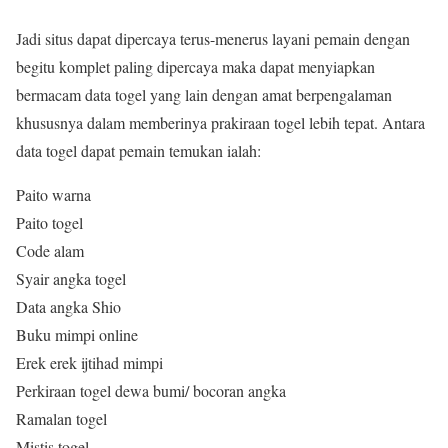
Jadi situs dapat dipercaya terus-menerus layani pemain dengan
begitu komplet paling dipercaya maka dapat menyiapkan
bermacam data togel yang lain dengan amat berpengalaman
khususnya dalam memberinya prakiraan togel lebih tepat. Antara
data togel dapat pemain temukan ialah:
Paito warna
Paito togel
Code alam
Syair angka togel
Data angka Shio
Buku mimpi online
Erek erek ijtihad mimpi
Perkiraan togel dewa bumi/ bocoran angka
Ramalan togel
Mistis togel