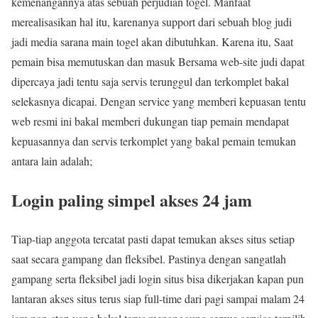
kemenangannya atas sebuah perjudian togel. Manfaat
merealisasikan hal itu, karenanya support dari sebuah blog judi
jadi media sarana main togel akan dibutuhkan. Karena itu, Saat
pemain bisa memutuskan dan masuk Bersama web-site judi dapat
dipercaya jadi tentu saja servis terunggul dan terkomplet bakal
selekasnya dicapai. Dengan service yang memberi kepuasan tentu
web resmi ini bakal memberi dukungan tiap pemain mendapat
kepuasannya dan servis terkomplet yang bakal pemain temukan
antara lain adalah;
Login paling simpel akses 24 jam
Tiap-tiap anggota tercatat pasti dapat temukan akses situs setiap
saat secara gampang dan fleksibel. Pastinya dengan sangatlah
gampang serta fleksibel jadi login situs bisa dikerjakan kapan pun
lantaran akses situs terus siap full-time dari pagi sampai malam 24