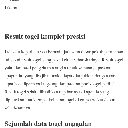
Jakarta
Result togel komplet presisi
Jadi satu keperluan saat bermain judi serta dasar pokok permainan
ini yakni result togel yang pasti keluar sehari-harinya. Result togel
yaitu dari hasil pengeluaran angka untuk semuanya pasaran
apapun itu yang disajikan maka dapat diunjukkan dengan cara
tepat bisa dipercaya langsung dari pasaran pools togel perihal.
Result togel selalu dikasihkan tiap harinya di agenda yang
diputuskan untuk empat keluaran togel di empat waktu dalam
sehari-harinya.
Sejumlah data togel unggulan