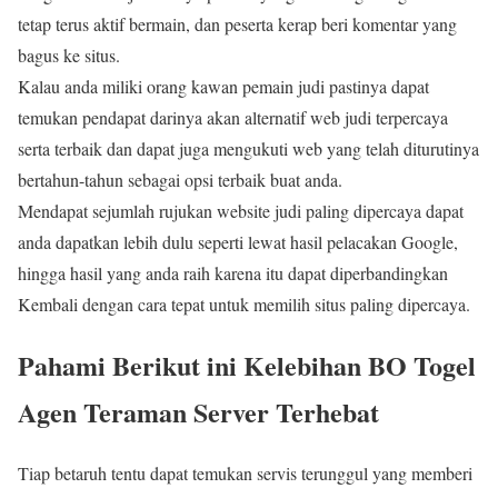
tetap terus aktif bermain, dan peserta kerap beri komentar yang
bagus ke situs.
Kalau anda miliki orang kawan pemain judi pastinya dapat
temukan pendapat darinya akan alternatif web judi terpercaya
serta terbaik dan dapat juga mengukuti web yang telah diturutinya
bertahun-tahun sebagai opsi terbaik buat anda.
Mendapat sejumlah rujukan website judi paling dipercaya dapat
anda dapatkan lebih dulu seperti lewat hasil pelacakan Google,
hingga hasil yang anda raih karena itu dapat diperbandingkan
Kembali dengan cara tepat untuk memilih situs paling dipercaya.
Pahami Berikut ini Kelebihan BO Togel
Agen Teraman Server Terhebat
Tiap betaruh tentu dapat temukan servis terunggul yang memberi