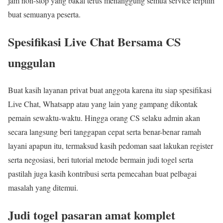
jam non-stop yang bakal terus menanggung semua service terpilih
buat semuanya peserta.
Spesifikasi Live Chat Bersama CS
unggulan
Buat kasih layanan privat buat anggota karena itu siap spesifikasi
Live Chat, Whatsapp atau yang lain yang gampang dikontak
pemain sewaktu-waktu. Hingga orang CS selaku admin akan
secara langsung beri tanggapan cepat serta benar-benar ramah
layani apapun itu, termaksud kasih pedoman saat lakukan register
serta negosiasi, beri tutorial metode bermain judi togel serta
pastilah juga kasih kontribusi serta pemecahan buat pelbagai
masalah yang ditemui.
Judi togel pasaran amat komplet