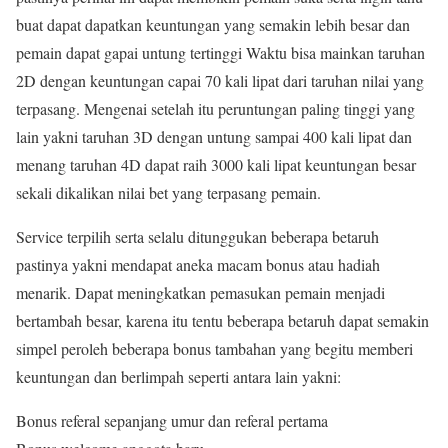
buat dapat dapatkan keuntungan yang semakin lebih besar dan
pemain dapat gapai untung tertinggi Waktu bisa mainkan taruhan
2D dengan keuntungan capai 70 kali lipat dari taruhan nilai yang
terpasang. Mengenai setelah itu peruntungan paling tinggi yang
lain yakni taruhan 3D dengan untung sampai 400 kali lipat dan
menang taruhan 4D dapat raih 3000 kali lipat keuntungan besar
sekali dikalikan nilai bet yang terpasang pemain.
Service terpilih serta selalu ditunggukan beberapa betaruh
pastinya yakni mendapat aneka macam bonus atau hadiah
menarik. Dapat meningkatkan pemasukan pemain menjadi
bertambah besar, karena itu tentu beberapa betaruh dapat semakin
simpel peroleh beberapa bonus tambahan yang begitu memberi
keuntungan dan berlimpah seperti antara lain yakni:
Bonus referal sepanjang umur dan referal pertama