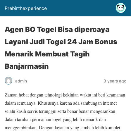
Prebirthexperience
Agen BO Togel Bisa dipercaya
Layani Judi Togel 24 Jam Bonus
Menarik Membuat Tagih
Banjarmasin
admin
3 years ago
Zaman hebat dengan tehnologi kekinian waktu ini beri keamanan
dalam semuanya. Khususnya karena ada sambungan internet
selalu kasih servis terunggul serta benar-benar mengesankan
dalam taruhan permainan togel yang lebih menarik dan
menggembirakan. Dengan layanan yang tambah lebih komplet