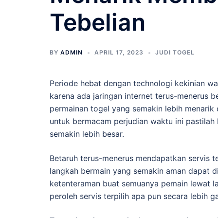
Tebelian
BY
ADMIN
APRIL 17, 2023
JUDI TOGEL
Periode hebat dengan technologi kekinian w
karena ada jaringan internet terus-menerus 
permainan togel yang semakin lebih menari
untuk bermacam perjudian waktu ini pastilah
semakin lebih besar.
Betaruh terus-menerus mendapatkan servis t
langkah bermain yang semakin aman dapat dip
ketenteraman buat semuanya pemain lewat la
peroleh servis terpilih apa pun secara lebih