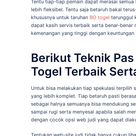
Tentu tiap-tiap pemain dapat merasai semua
lebih fleksibel. Tentu saja betaruh bakal te
khususnya untuk taruhan
BO togel
terunggul 
dapat kasih servis terbaik serta benar-benar
kemenangan yang tinggi dengan keuntungan 
Berikut Teknik P
Togel Terbaik Sert
Untuk bisa melakukan tiap spekulasi terpilih 
yang lebih komplet. Tiap betaruh pasti bera
sebagai halnya semuanya bisa mendukung semu
sampai rugi serta menyesal apabila salah me
dengan cocok opsi web judi yang dapat diaku
Tentukan web-site judi tidak hanya cukup li