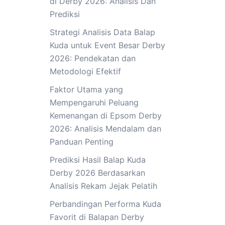
di Derby 2026: Analisis Dan
Prediksi
Strategi Analisis Data Balap
Kuda untuk Event Besar Derby
2026: Pendekatan dan
Metodologi Efektif
Faktor Utama yang
Mempengaruhi Peluang
Kemenangan di Epsom Derby
2026: Analisis Mendalam dan
Panduan Penting
Prediksi Hasil Balap Kuda
Derby 2026 Berdasarkan
Analisis Rekam Jejak Pelatih
Perbandingan Performa Kuda
Favorit di Balapan Derby