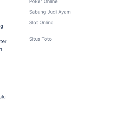
Poker Online
n
Sabung Judi Ayam
Slot Online
ng
Situs Toto
ter
n
alu