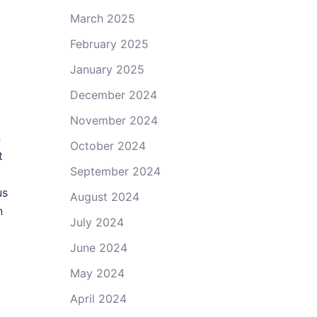
March 2025
February 2025
January 2025
December 2024
November 2024
n
October 2024
t
September 2024
us
August 2024
n
July 2024
June 2024
May 2024
April 2024