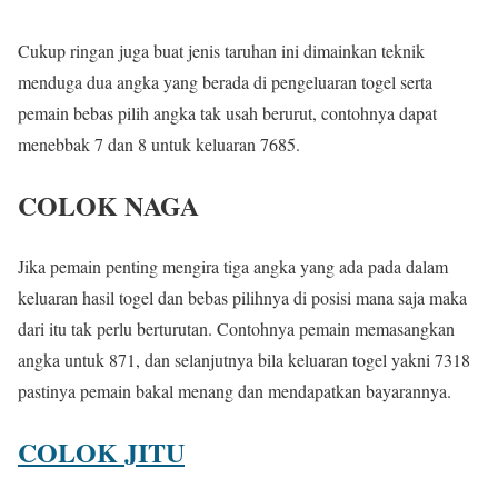
Cukup ringan juga buat jenis taruhan ini dimainkan teknik
menduga dua angka yang berada di pengeluaran togel serta
pemain bebas pilih angka tak usah berurut, contohnya dapat
menebbak 7 dan 8 untuk keluaran 7685.
COLOK NAGA
Jika pemain penting mengira tiga angka yang ada pada dalam
keluaran hasil togel dan bebas pilihnya di posisi mana saja maka
dari itu tak perlu berturutan. Contohnya pemain memasangkan
angka untuk 871, dan selanjutnya bila keluaran togel yakni 7318
pastinya pemain bakal menang dan mendapatkan bayarannya.
COLOK JITU