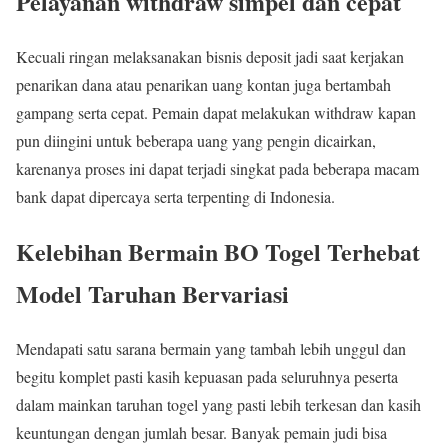
Pelayanan withdraw simpel dan cepat
Kecuali ringan melaksanakan bisnis deposit jadi saat kerjakan
penarikan dana atau penarikan uang kontan juga bertambah
gampang serta cepat. Pemain dapat melakukan withdraw kapan
pun diingini untuk beberapa uang yang pengin dicairkan,
karenanya proses ini dapat terjadi singkat pada beberapa macam
bank dapat dipercaya serta terpenting di Indonesia.
Kelebihan Bermain BO Togel Terhebat
Model Taruhan Bervariasi
Mendapati satu sarana bermain yang tambah lebih unggul dan
begitu komplet pasti kasih kepuasan pada seluruhnya peserta
dalam mainkan taruhan togel yang pasti lebih terkesan dan kasih
keuntungan dengan jumlah besar. Banyak pemain judi bisa