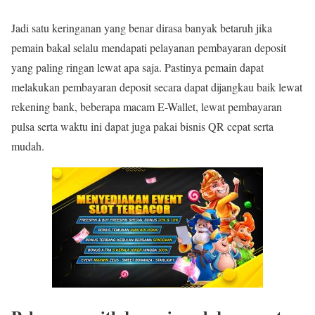
Jadi satu keringanan yang benar dirasa banyak betaruh jika
pemain bakal selalu mendapati pelayanan pembayaran deposit
yang paling ringan lewat apa saja. Pastinya pemain dapat
melakukan pembayaran deposit secara dapat dijangkau baik lewat
rekening bank, beberapa macam E-Wallet, lewat pembayaran
pulsa serta waktu ini dapat juga pakai bisnis QR cepat serta
mudah.