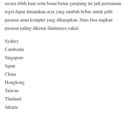
secara lebih kuat serta benar-benar gampang ini jadi permainan
togel dapat dimainkan acra yang tambah bebas untuk pilih
pasaran amat komplet yang diharapkan. Situs bisa siapkan
pasaran paling dikenal diantaraya yakni:
Sydney
Cambodia
Singapore
Japan
China
Hongkong
Taiwan
Thailand
Jakarta