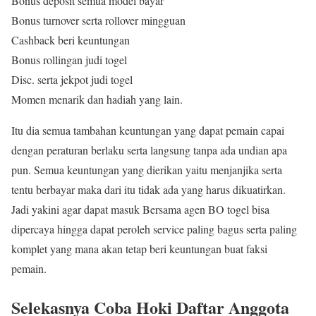
Bonus deposit semua model bayar
Bonus turnover serta rollover mingguan
Cashback beri keuntungan
Bonus rollingan judi togel
Disc. serta jekpot judi togel
Momen menarik dan hadiah yang lain.
Itu dia semua tambahan keuntungan yang dapat pemain capai
dengan peraturan berlaku serta langsung tanpa ada undian apa
pun. Semua keuntungan yang dierikan yaitu menjanjika serta
tentu berbayar maka dari itu tidak ada yang harus dikuatirkan.
Jadi yakini agar dapat masuk Bersama agen BO togel bisa
dipercaya hingga dapat peroleh service paling bagus serta paling
komplet yang mana akan tetap beri keuntungan buat faksi
pemain.
Selekasnya Coba Hoki Daftar Anggota