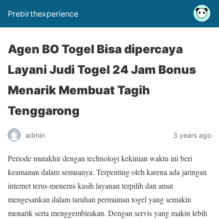
Prebirthexperience
Agen BO Togel Bisa dipercaya
Layani Judi Togel 24 Jam Bonus
Menarik Membuat Tagih
Tenggarong
admin
3 years ago
Periode mutakhir dengan technologi kekinian waktu ini beri
keamanan dalam semuanya. Terpenting oleh karena ada jaringan
internet terus-menerus kasih layanan terpilih dan amat
mengesankan dalam taruhan permainan togel yang semakin
menarik serta menggembirakan. Dengan servis yang makin lebih