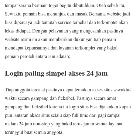
tempat sarana bermain togel begitu dibutuhkan. Oleh sebab itu,
Sewaktu pemain bisa menunjuk dan masuk Bersama website judi
bisa dipercaya jadi tentulah service terhebat dan terkomplet akan
lekas didapat. Dengan pelayanan yang mengesankan pastinya
website resmi ini akan memberikan dukungan tiap pemain
mendapat kepuasannya dan layanan terkomplet yang bakal
pemain peroleh antara lain adalah;
Login paling simpel akses 24 jam
Tiap anggota tercatat pastinya dapat temukan akses situs sewaktu-
waktu secara gampang dan fleksibel. Pastinya secara amat
gampang dan fleksibel karena itu login situs bisa dijalankan kapan
pun lantaran akses situs selalu siap full-time dari pagi sampai
malam 24 jam non-stop yang bakal terus jamin semua layanan
terunggul buat semua anggota.