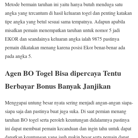
Metode bermain taruhan ini yaitu hanya butuh menduga satu
angka yang tercantum di hasil keluaran togel dan penting katakan
tipe angka yang betul sesuai sama tempatnya. Adapun apabila
misalkan pemain menempatkan taruhan untuk nomor 5 jadi
EKOR dan seandainya keluaran angka ialah 9875 pastinya
pemain dikatakan menang karena posisi Ekor benar-benar ada
pada angka 5.
Agen BO Togel Bisa dipercaya Tentu
Berbayar Bonus Banyak Janjikan
Menggapai untung besar nyata sering menjadi angan-angan siapa-
siapa saja dan pastinya buat juga suka. Di saat pemian menang
taruhan BO togel serta peroleh keuntungan didalamnya pastinya
ini dapat membuat pemain kecanduan dan ingin tahu untuk dapat
dapatkan keuntungan yang jauh makin besar serta pemain dapat