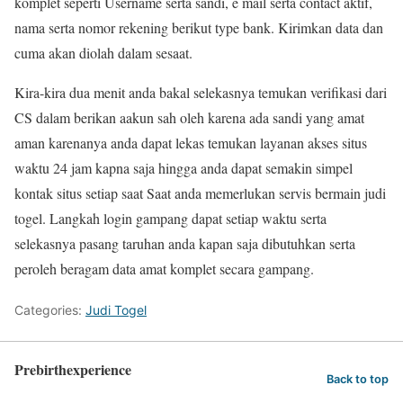
komplet seperti Username serta sandi, e mail serta contact aktif,
nama serta nomor rekening berikut type bank. Kirimkan data dan
cuma akan diolah dalam sesaat.
Kira-kira dua menit anda bakal selekasnya temukan verifikasi dari
CS dalam berikan aakun sah oleh karena ada sandi yang amat
aman karenanya anda dapat lekas temukan layanan akses situs
waktu 24 jam kapna saja hingga anda dapat semakin simpel
kontak situs setiap saat Saat anda memerlukan servis bermain judi
togel. Langkah login gampang dapat setiap waktu serta
selekasnya pasang taruhan anda kapan saja dibutuhkan serta
peroleh beragam data amat komplet secara gampang.
Categories:
Judi Togel
Prebirthexperience
Back to top