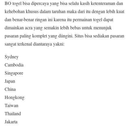
BO togel bisa dipercaya yang bisa selalu kasih ketenteraman dan
kehebohan khusus dalam taruhan maka dari itu dengan lebih kuat
dan benar-benar ringan ini karena itu permainan togel dapat
dimainkan acra yang semakin lebih bebas untuk menunjuk
pasaran paling komplet yang diingini. Situs bisa sediakan pasaran
sangat terkenal diantaraya yakni:
Sydney
Cambodia
Singapore
Japan
China
Hongkong
Taiwan
Thailand
Jakarta