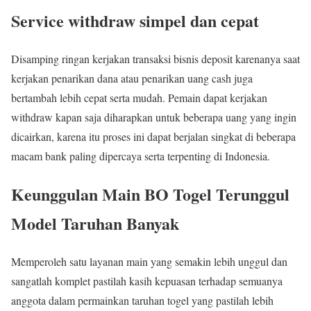
Service withdraw simpel dan cepat
Disamping ringan kerjakan transaksi bisnis deposit karenanya saat
kerjakan penarikan dana atau penarikan uang cash juga
bertambah lebih cepat serta mudah. Pemain dapat kerjakan
withdraw kapan saja diharapkan untuk beberapa uang yang ingin
dicairkan, karena itu proses ini dapat berjalan singkat di beberapa
macam bank paling dipercaya serta terpenting di Indonesia.
Keunggulan Main BO Togel Terunggul
Model Taruhan Banyak
Memperoleh satu layanan main yang semakin lebih unggul dan
sangatlah komplet pastilah kasih kepuasan terhadap semuanya
anggota dalam permainkan taruhan togel yang pastilah lebih