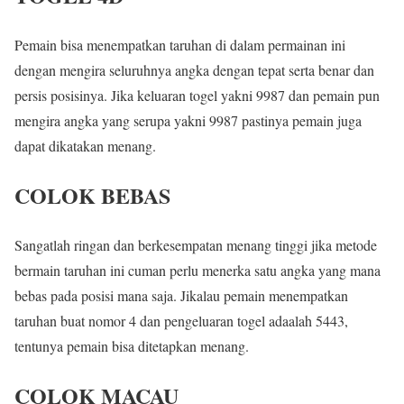
Pemain bisa menempatkan taruhan di dalam permainan ini
dengan mengira seluruhnya angka dengan tepat serta benar dan
persis posisinya. Jika keluaran togel yakni 9987 dan pemain pun
mengira angka yang serupa yakni 9987 pastinya pemain juga
dapat dikatakan menang.
COLOK BEBAS
Sangatlah ringan dan berkesempatan menang tinggi jika metode
bermain taruhan ini cuman perlu menerka satu angka yang mana
bebas pada posisi mana saja. Jikalau pemain menempatkan
taruhan buat nomor 4 dan pengeluaran togel adaalah 5443,
tentunya pemain bisa ditetapkan menang.
COLOK MACAU