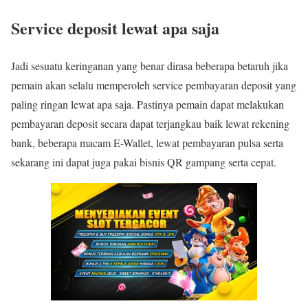
Service deposit lewat apa saja
Jadi sesuatu keringanan yang benar dirasa beberapa betaruh jika
pemain akan selalu memperoleh service pembayaran deposit yang
paling ringan lewat apa saja. Pastinya pemain dapat melakukan
pembayaran deposit secara dapat terjangkau baik lewat rekening
bank, beberapa macam E-Wallet, lewat pembayaran pulsa serta
sekarang ini dapat juga pakai bisnis QR gampang serta cepat.