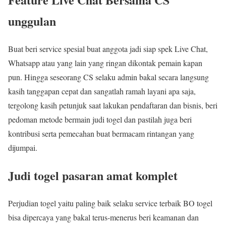
unggulan
Buat beri service spesial buat anggota jadi siap spek Live Chat,
Whatsapp atau yang lain yang ringan dikontak pemain kapan
pun. Hingga seseorang CS selaku admin bakal secara langsung
kasih tanggapan cepat dan sangatlah ramah layani apa saja,
tergolong kasih petunjuk saat lakukan pendaftaran dan bisnis, beri
pedoman metode bermain judi togel dan pastilah juga beri
kontribusi serta pemecahan buat bermacam rintangan yang
dijumpai.
Judi togel pasaran amat komplet
Perjudian togel yaitu paling baik selaku service terbaik BO togel
bisa dipercaya yang bakal terus-menerus beri keamanan dan