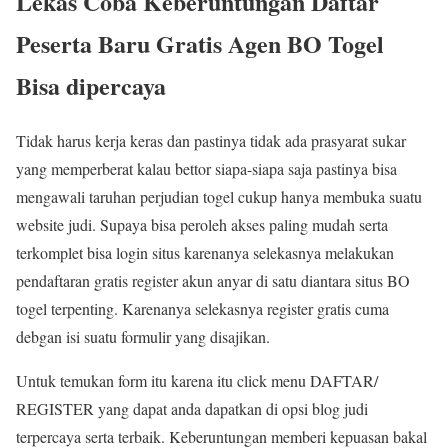
Lekas Coba Keberuntungan Daftar
Peserta Baru Gratis Agen BO Togel
Bisa dipercaya
Tidak harus kerja keras dan pastinya tidak ada prasyarat sukar
yang memperberat kalau bettor siapa-siapa saja pastinya bisa
mengawali taruhan perjudian togel cukup hanya membuka suatu
website judi. Supaya bisa peroleh akses paling mudah serta
terkomplet bisa login situs karenanya selekasnya melakukan
pendaftaran gratis register akun anyar di satu diantara situs BO
togel terpenting. Karenanya selekasnya register gratis cuma
debgan isi suatu formulir yang disajikan.
Untuk temukan form itu karena itu click menu DAFTAR/
REGISTER yang dapat anda dapatkan di opsi blog judi
terpercaya serta terbaik. Keberuntungan memberi kepuasan bakal