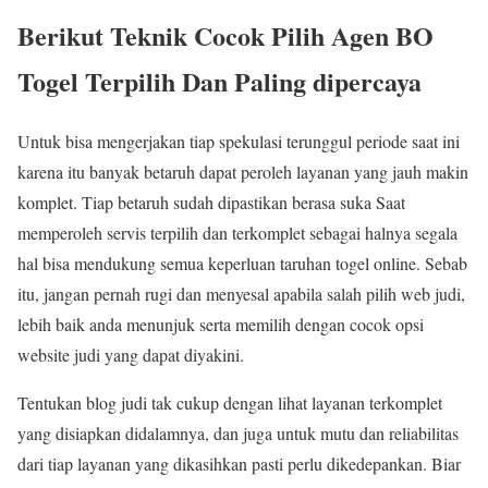
Berikut Teknik Cocok Pilih Agen BO
Togel Terpilih Dan Paling dipercaya
Untuk bisa mengerjakan tiap spekulasi terunggul periode saat ini
karena itu banyak betaruh dapat peroleh layanan yang jauh makin
komplet. Tiap betaruh sudah dipastikan berasa suka Saat
memperoleh servis terpilih dan terkomplet sebagai halnya segala
hal bisa mendukung semua keperluan taruhan togel online. Sebab
itu, jangan pernah rugi dan menyesal apabila salah pilih web judi,
lebih baik anda menunjuk serta memilih dengan cocok opsi
website judi yang dapat diyakini.
Tentukan blog judi tak cukup dengan lihat layanan terkomplet
yang disiapkan didalamnya, dan juga untuk mutu dan reliabilitas
dari tiap layanan yang dikasihkan pasti perlu dikedepankan. Biar