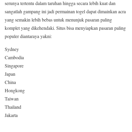
serunya tertentu dalam taruhan hingga secara lebih kuat dan
sangatlah gampang ini jadi permainan togel dapat dimainkan acra
yang semakin lebih bebas untuk menunjuk pasaran paling
komplet yang dikehendaki. Situs bisa menyiapkan pasaran paling
populer diantaraya yakni:
Sydney
Cambodia
Singapore
Japan
China
Hongkong
Taiwan
Thailand
Jakarta