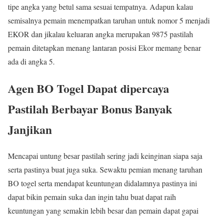
tipe angka yang betul sama sesuai tempatnya. Adapun kalau
semisalnya pemain menempatkan taruhan untuk nomor 5 menjadi
EKOR dan jikalau keluaran angka merupakan 9875 pastilah
pemain ditetapkan menang lantaran posisi Ekor memang benar
ada di angka 5.
Agen BO Togel Dapat dipercaya
Pastilah Berbayar Bonus Banyak
Janjikan
Mencapai untung besar pastilah sering jadi keinginan siapa saja
serta pastinya buat juga suka. Sewaktu pemian menang taruhan
BO togel serta mendapat keuntungan didalamnya pastinya ini
dapat bikin pemain suka dan ingin tahu buat dapat raih
keuntungan yang semakin lebih besar dan pemain dapat gapai