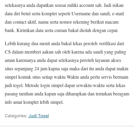
selekasnya anda dapatkan seusai miliki account sah. Jadi isikan
data diri betul serta komplet seperti Username dan sandi, e-mail
dan contact aktif, nama serta nomor rekening berikut macam
bank. Kirimkan data serta cuman bakal diolah dengan cepat.
Lebih kurang dua menit anda bakal lekas peroleh verifikasi dari
CS dalam memberi aakun sah oleh karena ada sandi yang paling
aman karenanya anda dapat selekasnya peroleh layanan akses
situs sepanjang 24 jam kapna saja maka dari itu anda dapat makin
simpel kontak situs setiap waktu Waktu anda perlu servis bermain
judi togel. Metode login simpel dapat sewaktu-waktu serta lekas
pasang taruhan anda kapan saja diharapkan dan temukan beragam
info amat komplet lebih simpel.
Categories:
Judi Togel