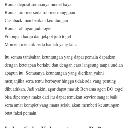
Bonus deposit semuanya model bayar
Bonus turnover serta rollover mingguan
Cashback memberikan keuntungan
Bonus rollingan judi togel
Potongan harga dan jekpot judi togel
Moment menarik serta hadiah yang lain.
Itu semua tambahan keuntungan yang dapat pemain dapatkan
dengan ketetapan berlaku dan dengan cara langsung tanpa undian
apapun itu. Semuanya keuntungan yang dierikan yakni
menjanjika serta tentu berbayar hingga tidak ada yang penting
dikuatirkan. Jadi yakini agar dapat masuk Bersama agen BO togel
bisa dipercaya maka dari itu dapat temukan service sangat baik
serta amat komplet yang mana selalu akan memberi keuntungan
buat faksi pemain.