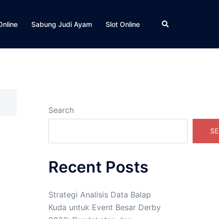
Search
Online
Sabung Judi Ayam
Slot Online
Search
SE
Recent Posts
Strategi Analisis Data Balap
Kuda untuk Event Besar Derby