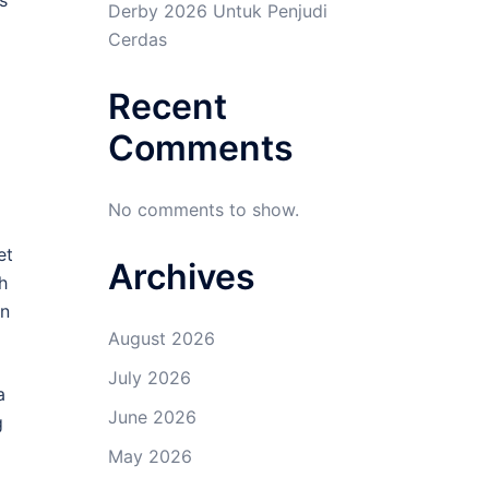
s
Derby 2026 Untuk Penjudi
Cerdas
Recent
Comments
No comments to show.
et
Archives
h
an
August 2026
July 2026
a
June 2026
g
May 2026