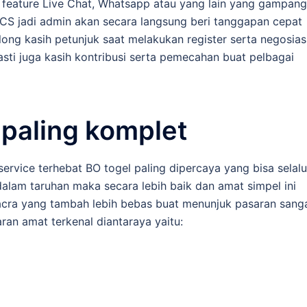
da feature Live Chat, Whatsapp atau yang lain yang gampang
CS jadi admin akan secara langsung beri tanggapan cepat
long kasih petunjuk saat melakukan register serta negosiasi
pasti juga kasih kontribusi serta pemecahan buat pelbagai
 paling komplet
service terhebat BO togel paling dipercaya yang bisa selalu
alam taruhan maka secara lebih baik dan amat simpel ini
 acra yang tambah lebih bebas buat menunjuk pasaran sang
aran amat terkenal diantaraya yaitu: