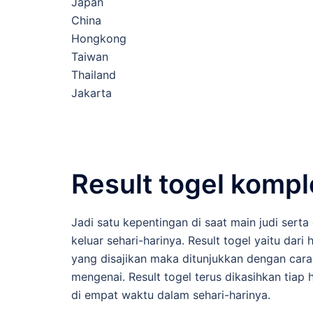
Japan
China
Hongkong
Taiwan
Thailand
Jakarta
Result togel komple
Jadi satu kepentingan di saat main judi serta
keluar sehari-harinya. Result togel yaitu dar
yang disajikan maka ditunjukkan dengan cara 
mengenai. Result togel terus dikasihkan tiap
di empat waktu dalam sehari-harinya.