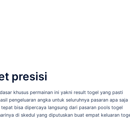
t presisi
 dasar khusus permainan ini yakni result togel yang pasti
i hasil pengeluaran angka untuk seluruhnya pasaran apa saja
tepat bisa dipercaya langsung dari pasaran pools togel
 harinya di skedul yang diputuskan buat empat keluaran tog