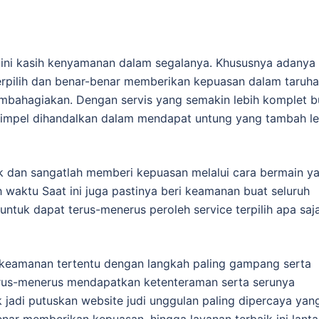
 kini kasih kenyamanan dalam segalanya. Khususnya adanya
 terpilih dan benar-benar memberikan kepuasan dalam taruh
embahagiakan. Dengan servis yang semakin lebih komplet b
 simpel dihandalkan dalam mendapat untung yang tambah le
ik dan sangatlah memberi kepuasan melalui cara bermain y
h waktu Saat ini juga pastinya beri keamanan buat seluruh
ntuk dapat terus-menerus peroleh service terpilih apa saj
 keamanan tertentu dengan langkah paling gampang serta
 terus-menerus mendapatkan ketenteraman serta serunya
 jadi putuskan website judi unggulan paling dipercaya yan