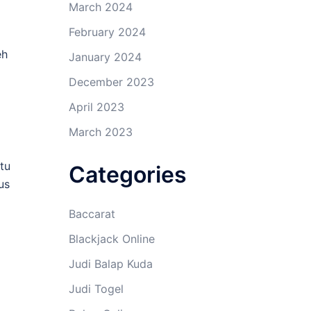
March 2024
February 2024
eh
January 2024
December 2023
April 2023
March 2023
ntu
Categories
us
Baccarat
Blackjack Online
Judi Balap Kuda
Judi Togel