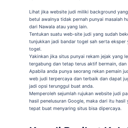
Lihat jika website judi miliki background yan
betul awalnya tidak pernah punyai masalah 
dari Nawala atau yang lain.
Tentukan suatu web-site judi yang sudah bek
tunjukkan jadi bandar togel sah serta eksper
togel.
Yakinkan jika situs punyai rekam jejak yang l
tergabung dan tetap terus aktif bermain, da
Apabila anda punya seorang rekan pemain judi
web judi terpercaya dan terbaik dan dapat ju
jadi opsi terunggul buat anda.
Memperoleh sejumlah rujukan website judi pal
hasil penelusuran Google, maka dari itu hasi
tepat buat menyaring situs bisa dipercaya.