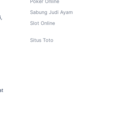
Poker Online
Sabung Judi Ayam
,
Slot Online
Situs Toto
at