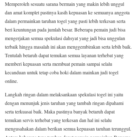
Memperoleh sesuatu sarana bermain yang makin lebih unggul
dan amat komplet pastinya kasih kepuasan ke semuanya anggota
dalam permainkan taruhan togel yang pasti lebih terkesan serta
beri keuntungan pada jumlah besar. Beberapa pemain judi bisa
mengerjakan semua spekulasi dahsyat yang jadi bisa unggulan
terbaik hingga masalah ini akan menggembirakan serta lebih baik.
Tentulah betaruh dapat temukan semua layanan terhebat yang
memberi kepuasan serta membuat pemain sampai selalu
kecanduan untuk tetap coba hoki dalam mainkan judi togel
online.
Langkah ringan dalam melaksankaan spekulasi togel ini yaitu
dengan menunjuk jenis taruhan yang tambah ringan dipahami
serta terkuasai baik. Maka pastinya banyak betaruh dapat
temukan servis terhebat yang terkesan dan hal ini selalu
mengusahakan dalam berikan semua kepuasan taruhan terunggul.