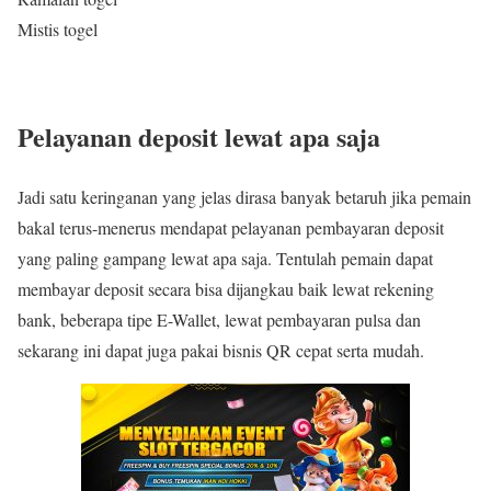
Mistis togel
Pelayanan deposit lewat apa saja
Jadi satu keringanan yang jelas dirasa banyak betaruh jika pemain
bakal terus-menerus mendapat pelayanan pembayaran deposit
yang paling gampang lewat apa saja. Tentulah pemain dapat
membayar deposit secara bisa dijangkau baik lewat rekening
bank, beberapa tipe E-Wallet, lewat pembayaran pulsa dan
sekarang ini dapat juga pakai bisnis QR cepat serta mudah.