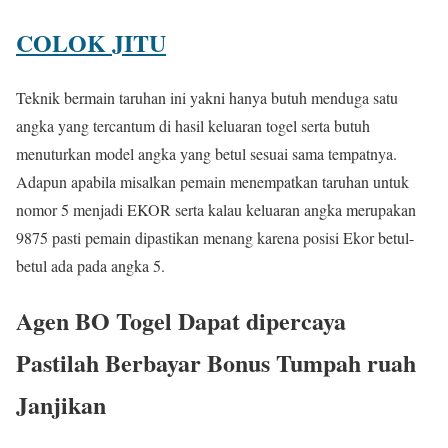
COLOK JITU
Teknik bermain taruhan ini yakni hanya butuh menduga satu
angka yang tercantum di hasil keluaran togel serta butuh
menuturkan model angka yang betul sesuai sama tempatnya.
Adapun apabila misalkan pemain menempatkan taruhan untuk
nomor 5 menjadi EKOR serta kalau keluaran angka merupakan
9875 pasti pemain dipastikan menang karena posisi Ekor betul-
betul ada pada angka 5.
Agen BO Togel Dapat dipercaya
Pastilah Berbayar Bonus Tumpah ruah
Janjikan