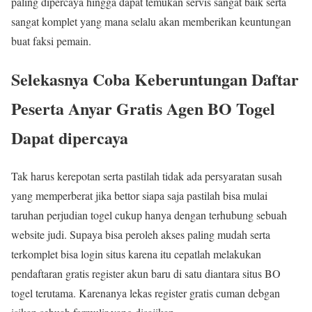
paling dipercaya hingga dapat temukan servis sangat baik serta
sangat komplet yang mana selalu akan memberikan keuntungan
buat faksi pemain.
Selekasnya Coba Keberuntungan Daftar
Peserta Anyar Gratis Agen BO Togel
Dapat dipercaya
Tak harus kerepotan serta pastilah tidak ada persyaratan susah
yang memperberat jika bettor siapa saja pastilah bisa mulai
taruhan perjudian togel cukup hanya dengan terhubung sebuah
website judi. Supaya bisa peroleh akses paling mudah serta
terkomplet bisa login situs karena itu cepatlah melakukan
pendaftaran gratis register akun baru di satu diantara situs BO
togel terutama. Karenanya lekas register gratis cuman debgan