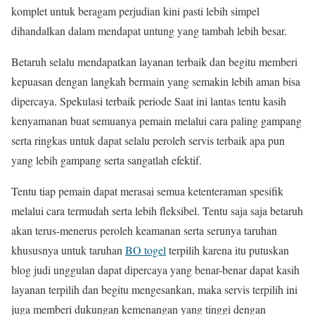
komplet untuk beragam perjudian kini pasti lebih simpel
dihandalkan dalam mendapat untung yang tambah lebih besar.
Betaruh selalu mendapatkan layanan terbaik dan begitu memberi
kepuasan dengan langkah bermain yang semakin lebih aman bisa
dipercaya. Spekulasi terbaik periode Saat ini lantas tentu kasih
kenyamanan buat semuanya pemain melalui cara paling gampang
serta ringkas untuk dapat selalu peroleh servis terbaik apa pun
yang lebih gampang serta sangatlah efektif.
Tentu tiap pemain dapat merasai semua ketenteraman spesifik
melalui cara termudah serta lebih fleksibel. Tentu saja saja betaruh
akan terus-menerus peroleh keamanan serta serunya taruhan
khususnya untuk taruhan
BO togel
terpilih karena itu putuskan
blog judi unggulan dapat dipercaya yang benar-benar dapat kasih
layanan terpilih dan begitu mengesankan, maka servis terpilih ini
juga memberi dukungan kemenangan yang tinggi dengan