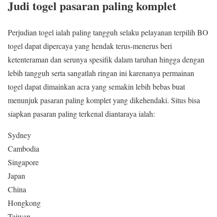
Judi togel pasaran paling komplet
Perjudian togel ialah paling tangguh selaku pelayanan terpilih BO
togel dapat dipercaya yang hendak terus-menerus beri
ketenteraman dan serunya spesifik dalam taruhan hingga dengan
lebih tangguh serta sangatlah ringan ini karenanya permainan
togel dapat dimainkan acra yang semakin lebih bebas buat
menunjuk pasaran paling komplet yang dikehendaki. Situs bisa
siapkan pasaran paling terkenal diantaraya ialah:
Sydney
Cambodia
Singapore
Japan
China
Hongkong
Taiwan