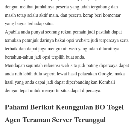
dengan melihat jumlahnya peserta yang udah tergabung dan
masih tetap selalu aktif main, dan peserta kerap beri komentar
yang bagus terhadap situs.
Apabila anda punyai seorang rekan pemain judi pastilah dapat
temukan petunjuk darinya bakal opsi website judi terpercaya serta
terbaik dan dapat juga mengukuti web yang udah diturutinya
bertahun-tahun jadi opsi terpilih buat anda.
Mendapati sejumlah referensi web-site judi paling dipercaya dapat
anda raih lebih dulu seperti lewat hasil pelacakan Google, maka
hasil yang anda capai jadi dapat diperbandingkan Kembali
dengan tepat untuk menyortir situs dapat dipercaya.
Pahami Berikut Keunggulan BO Togel
Agen Teraman Server Terunggul