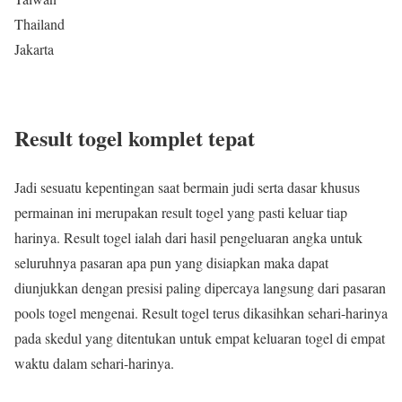
Thailand
Jakarta
Result togel komplet tepat
Jadi sesuatu kepentingan saat bermain judi serta dasar khusus
permainan ini merupakan result togel yang pasti keluar tiap
harinya. Result togel ialah dari hasil pengeluaran angka untuk
seluruhnya pasaran apa pun yang disiapkan maka dapat
diunjukkan dengan presisi paling dipercaya langsung dari pasaran
pools togel mengenai. Result togel terus dikasihkan sehari-harinya
pada skedul yang ditentukan untuk empat keluaran togel di empat
waktu dalam sehari-harinya.