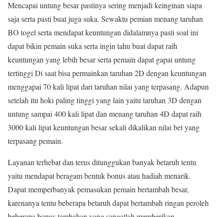
Mencapai untung besar pastinya sering menjadi keinginan siapa
saja serta pasti buat juga suka. Sewaktu pemian menang taruhan
BO togel serta mendapat keuntungan didalamnya pasti soal ini
dapat bikin pemain suka serta ingin tahu buat dapat raih
keuntungan yang lebih besar serta pemain dapat gapai untung
tertinggi Di saat bisa permainkan taruhan 2D dengan keuntungan
menggapai 70 kali lipat dari taruhan nilai yang terpasang. Adapun
setelah itu hoki paling tinggi yang lain yaitu taruhan 3D dengan
untung sampai 400 kali lipat dan menang taruhan 4D dapat raih
3000 kali lipat keuntungan besar sekali dikalikan nilai bet yang
terpasang pemain.
Layanan terhebat dan terus ditunggukan banyak betaruh tentu
yaitu mendapat beragam bentuk bonus atau hadiah menarik.
Dapat memperbanyak pemasukan pemain bertambah besar,
karenanya tentu beberapa betaruh dapat bertambah ringan peroleh
beberapa bonus tambahan yang sangatlah memberikan