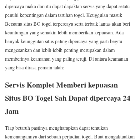
dipercaya maka dari itu dapat dapaktan servis yang dapat selalu
penuhi kepentingan dalam taruhan togel. Keuggulan masuk
Bersama situs BO togel terpercaya serta terbaik lantas akan beri
keuntungan yang semakin lebih memberikan kepuasan. Ada
banyak keunggulan situs paling dipercaya yang pasti begitu
mengesankan dan lebih-lebih penting merupakan dalam
memberinya keamanan yang paling teruji. Di antara keamanan
yang bisa dirasa pemain ialah:
Servis Komplet Memberi kepuasan
Situs BO Togel Sah Dapat dipercaya 24
Jam
Tiap betaruh pastinya mengharapkan dapat temukan
kemenangannya dari sebuah perjudian togel. Buat mengaktualkan