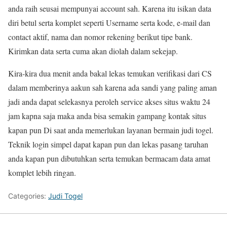
anda raih seusai mempunyai account sah. Karena itu isikan data
diri betul serta komplet seperti Username serta kode, e-mail dan
contact aktif, nama dan nomor rekening berikut tipe bank.
Kirimkan data serta cuma akan diolah dalam sekejap.
Kira-kira dua menit anda bakal lekas temukan verifikasi dari CS
dalam memberinya aakun sah karena ada sandi yang paling aman
jadi anda dapat selekasnya peroleh service akses situs waktu 24
jam kapna saja maka anda bisa semakin gampang kontak situs
kapan pun Di saat anda memerlukan layanan bermain judi togel.
Teknik login simpel dapat kapan pun dan lekas pasang taruhan
anda kapan pun dibutuhkan serta temukan bermacam data amat
komplet lebih ringan.
Categories:
Judi Togel