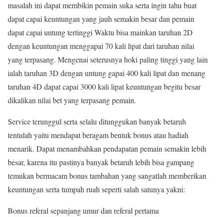
masalah ini dapat membikin pemain suka serta ingin tahu buat
dapat capai keuntungan yang jauh semakin besar dan pemain
dapat capai untung tertinggi Waktu bisa mainkan taruhan 2D
dengan keuntungan menggapai 70 kali lipat dari taruhan nilai
yang terpasang. Mengenai seterusnya hoki paling tinggi yang lain
ialah taruhan 3D dengan untung gapai 400 kali lipat dan menang
taruhan 4D dapat capai 3000 kali lipat keuntungan begitu besar
dikalikan nilai bet yang terpasang pemain.
Service terunggul serta selalu ditunggukan banyak betaruh
tentulah yaitu mendapat beragam bentuk bonus atau hadiah
menarik. Dapat menambahkan pendapatan pemain semakin lebih
besar, karena itu pastinya banyak betaruh lebih bisa gampang
temukan bermacam bonus tambahan yang sangatlah memberikan
keuntungan serta tumpah ruah seperti salah satunya yakni:
Bonus referal sepanjang umur dan referal pertama