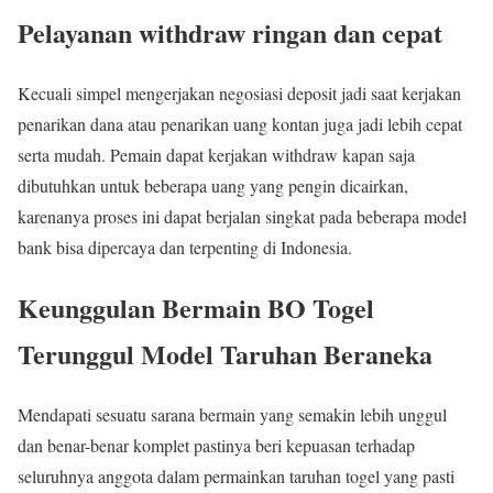
Pelayanan withdraw ringan dan cepat
Kecuali simpel mengerjakan negosiasi deposit jadi saat kerjakan
penarikan dana atau penarikan uang kontan juga jadi lebih cepat
serta mudah. Pemain dapat kerjakan withdraw kapan saja
dibutuhkan untuk beberapa uang yang pengin dicairkan,
karenanya proses ini dapat berjalan singkat pada beberapa model
bank bisa dipercaya dan terpenting di Indonesia.
Keunggulan Bermain BO Togel
Terunggul Model Taruhan Beraneka
Mendapati sesuatu sarana bermain yang semakin lebih unggul
dan benar-benar komplet pastinya beri kepuasan terhadap
seluruhnya anggota dalam permainkan taruhan togel yang pasti