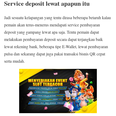
Service deposit lewat apapun itu
Jadi sesuatu kelapangan yang tentu dirasa beberapa betaruh kalau
pemain akan terus-menerus mendapati service pembayaran
deposit yang gampang lewat apa saja. Tentu pemain dapat
melakukan pembayaran deposit secara dapat terjangkau baik
lewat rekening bank, beberapa tipe E-Wallet, lewat pembayaran
pulsa dan sekarang dapat juga pakai transaksi bisnis QR cepat
serta mudah.