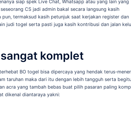
enanya siap spek Live Chat, Whatsapp atau yang lain yang
 seseorang CS jadi admin bakal secara langsung kasih
 pun, termaksud kasih petunjuk saat kerjakan register dan
n judi togel serta pasti juga kasih kontribusi dan jalan kel
 sangat komplet
ce terhebat BO togel bisa dipercaya yang hendak terus-mene
am taruhan maka dari itu dengan lebih tangguh serta begit
kan acra yang tambah bebas buat pilih pasaran paling komp
at dikenal diantaraya yakni: