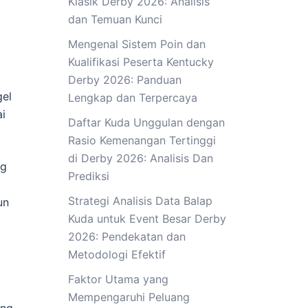
Klasik Derby 2026: Analisis
dan Temuan Kunci
Mengenal Sistem Poin dan
Kualifikasi Peserta Kentucky
Derby 2026: Panduan
gel
Lengkap dan Terpercaya
i
Daftar Kuda Unggulan dengan
Rasio Kemenangan Tertinggi
di Derby 2026: Analisis Dan
ng
Prediksi
Strategi Analisis Data Balap
un
Kuda untuk Event Besar Derby
2026: Pendekatan dan
Metodologi Efektif
Faktor Utama yang
Mempengaruhi Peluang