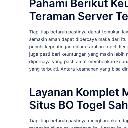
Pahami Berikut Ke
Teraman Server Ter
Tiap-tiap betaruh pastinya dapat temukan la
semakin aman dapat dipercaya maka dari itu
penuhi kepentingan dalam taruhan togel. Keu
juga pasti beri keuntungan yang makin lebih
dipercaya yang pasti amat memberikan kepu
yang terbukti. Antara keamanan yang bisa di
Layanan Komplet 
Situs BO Togel Sah
Tiap-tiap betaruh pastinya mengharapkan da
mengaktualkan hal semacam itu, karena itu s