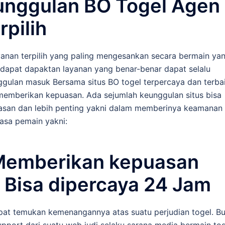
unggulan BO Togel Agen
pilih
yanan terpilih yang paling mengesankan secara bermain ya
 dapat dapaktan layanan yang benar-benar dapat selalu
ggulan masuk Bersama situs BO togel terpercaya dan terba
 memberikan kepuasan. Ada sejumlah keunggulan situs bisa
asan dan lebih penting yakni dalam memberinya keamanan
rasa pemain yakni:
Memberikan kepuasan
 Bisa dipercaya 24 Jam
pat temukan kemenangannya atas suatu perjudian togel. Bu
upport dari suatu web judi selaku sarana media bermain to