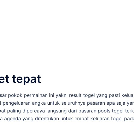
et tepat
asar pokok permainan ini yakni result togel yang pasti kelua
sil pengeluaran angka untuk seluruhnya pasaran apa saja ya
t paling dipercaya langsung dari pasaran pools togel terka
ada agenda yang ditentukan untuk empat keluaran togel pad