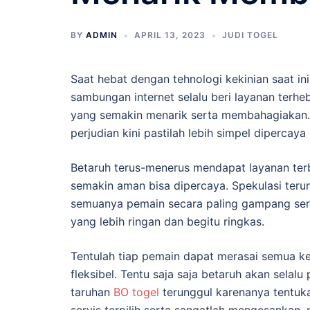
BY
ADMIN
APRIL 13, 2023
JUDI TOGEL
Saat hebat dengan tehnologi kekinian saat i
sambungan internet selalu beri layanan terh
yang semakin menarik serta membahagiakan. 
perjudian kini pastilah lebih simpel dipercay
Betaruh terus-menerus mendapat layanan te
semakin aman bisa dipercaya. Spekulasi terun
semuanya pemain secara paling gampang serta
yang lebih ringan dan begitu ringkas.
Tentulah tiap pemain dapat merasai semua ke
fleksibel. Tentu saja saja betaruh akan selal
taruhan
BO togel
terunggul karenanya tentuka