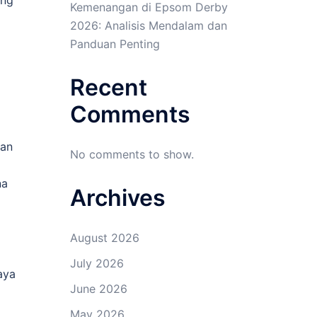
ang
Kemenangan di Epsom Derby
2026: Analisis Mendalam dan
Panduan Penting
Recent
Comments
nan
No comments to show.
na
Archives
August 2026
July 2026
aya
June 2026
May 2026