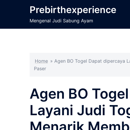
Skip
Prebirthexperience
to
content
Mengenal Judi Sabung Ayam
Home
»
Agen BO Togel Dapat dipercaya L
Paser
Agen BO Togel
Layani Judi T
Menarik Membi