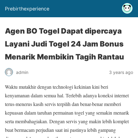
Prebirthexperience
Agen BO Togel Dapat dipercaya
Layani Judi Togel 24 Jam Bonus
Menarik Membikin Tagih Rantau
admin
3 years ago
Waktu mutakhir dengan technologi kekinian kini beri
kenyamanan dalam semua hal. Terlebih adanya koneksi internet
terus-menerus kasih servis terpilih dan benar-benar memberi
kepuasan dalam taruhan permainan togel yang semakin menarik
serta membahagiakan. Dengan servis yang makin lebih komplet
buat bermacam perjudian saat ini pastinya lebih gampang