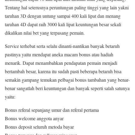
Tentang hal seterusnya peruntungan paling tinggi yang lain yakni
taruhan 3D dengan untung sampai 400 kali lipat dan menang
taruhan 4D dapat raih 3000 kali lipat keuntungan besar sekali
dikalikan nilai bet yang terpasang pemain.
Service terhebat serta selalu dinanti-nantikan banyak betaruh
pastinya yaitu mendapat aneka macam bonus atau hadiah
menarik. Dapat menambahkan pendapatan pemain menjadi
bertambah besar, karena itu sudah pasti beberapa betaruh bisa
semakin gampang temukan pelbagai bonus tambahan yang benar-
benar sangatlah beri keuntungan dan banyak seperti salah satunya
yaitu:
Bonus referal sepanjang umur dan referal pertama
Bonus welcome anggota anyar
Bonus deposit seluruh metoda bayar