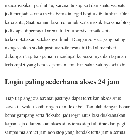
merealisasikan perihal itu, karena itu support dari suatu website
judi menjadi sarana media bermain togel begitu dibutuhkan. Oleh
karena itu, Saat pemain bisa menunjuk serta masuk Bersama blog
judi dapat dipercaya karena itu tentu servis terbaik serta
terkomplet akan selekasnya diraih. Dengan service yang paling
mengesankan sudah pasti website resmi ini bakal memberi
dukungan tiap-tiap pemain mendapat kepuasannya dan layanan
terkomplet yang hendak pemain temukan salah satunya adalah;
Login paling sederhana akses 24 jam
Tiap-tiap anggota tercatat pastinya dapat temukan akses situs
sewaktu-waktu lebih ringan dan fleksibel. Tentulah dengan benar-
benar gampang serta fleksibel jadi login situs bisa dilaksanakan
kapan saja dikarenakan akses situs terus siap full-time dari pagi
sampai malam 24 jam non stop yang hendak terus jamin semua