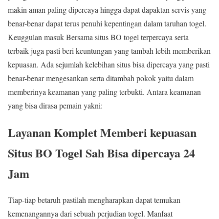
makin aman paling dipercaya hingga dapat dapaktan servis yang
benar-benar dapat terus penuhi kepentingan dalam taruhan togel.
Keuggulan masuk Bersama situs BO togel terpercaya serta
terbaik juga pasti beri keuntungan yang tambah lebih memberikan
kepuasan. Ada sejumlah kelebihan situs bisa dipercaya yang pasti
benar-benar mengesankan serta ditambah pokok yaitu dalam
memberinya keamanan yang paling terbukti. Antara keamanan
yang bisa dirasa pemain yakni:
Layanan Komplet Memberi kepuasan
Situs BO Togel Sah Bisa dipercaya 24
Jam
Tiap-tiap betaruh pastilah mengharapkan dapat temukan
kemenangannya dari sebuah perjudian togel. Manfaat