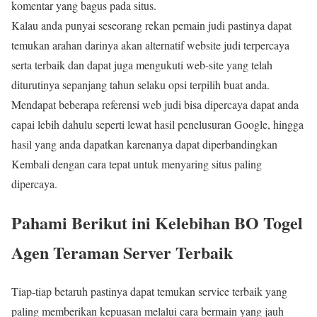
komentar yang bagus pada situs.
Kalau anda punyai seseorang rekan pemain judi pastinya dapat
temukan arahan darinya akan alternatif website judi terpercaya
serta terbaik dan dapat juga mengukuti web-site yang telah
diturutinya sepanjang tahun selaku opsi terpilih buat anda.
Mendapat beberapa referensi web judi bisa dipercaya dapat anda
capai lebih dahulu seperti lewat hasil penelusuran Google, hingga
hasil yang anda dapatkan karenanya dapat diperbandingkan
Kembali dengan cara tepat untuk menyaring situs paling
dipercaya.
Pahami Berikut ini Kelebihan BO Togel
Agen Teraman Server Terbaik
Tiap-tiap betaruh pastinya dapat temukan service terbaik yang
paling memberikan kepuasan melalui cara bermain yang jauh