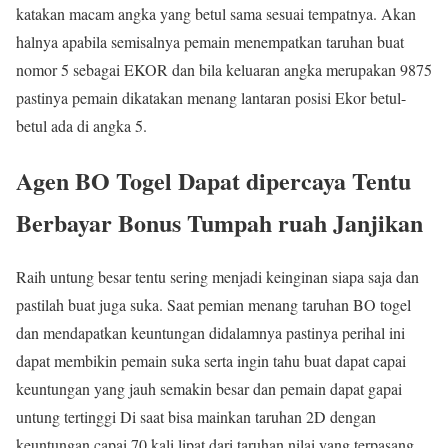
katakan macam angka yang betul sama sesuai tempatnya. Akan
halnya apabila semisalnya pemain menempatkan taruhan buat
nomor 5 sebagai EKOR dan bila keluaran angka merupakan 9875
pastinya pemain dikatakan menang lantaran posisi Ekor betul-
betul ada di angka 5.
Agen BO Togel Dapat dipercaya Tentu
Berbayar Bonus Tumpah ruah Janjikan
Raih untung besar tentu sering menjadi keinginan siapa saja dan
pastilah buat juga suka. Saat pemian menang taruhan BO togel
dan mendapatkan keuntungan didalamnya pastinya perihal ini
dapat membikin pemain suka serta ingin tahu buat dapat capai
keuntungan yang jauh semakin besar dan pemain dapat gapai
untung tertinggi Di saat bisa mainkan taruhan 2D dengan
keuntungan capai 70 kali lipat dari taruhan nilai yang terpasang.