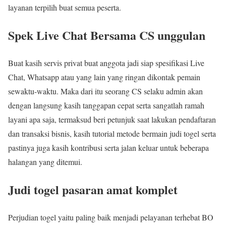
layanan terpilih buat semua peserta.
Spek Live Chat Bersama CS unggulan
Buat kasih servis privat buat anggota jadi siap spesifikasi Live
Chat, Whatsapp atau yang lain yang ringan dikontak pemain
sewaktu-waktu. Maka dari itu seorang CS selaku admin akan
dengan langsung kasih tanggapan cepat serta sangatlah ramah
layani apa saja, termaksud beri petunjuk saat lakukan pendaftaran
dan transaksi bisnis, kasih tutorial metode bermain judi togel serta
pastinya juga kasih kontribusi serta jalan keluar untuk beberapa
halangan yang ditemui.
Judi togel pasaran amat komplet
Perjudian togel yaitu paling baik menjadi pelayanan terhebat BO