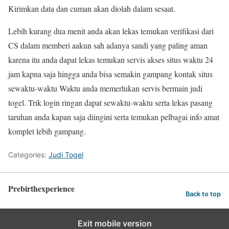
Kirimkan data dan cuman akan diolah dalam sesaat.
Lebih kurang dua menit anda akan lekas temukan verifikasi dari
CS dalam memberi aakun sah adanya sandi yang paling aman
karena itu anda dapat lekas temukan servis akses situs waktu 24
jam kapna saja hingga anda bisa semakin gampang kontak situs
sewaktu-waktu Waktu anda memerlukan servis bermain judi
togel. Trik login ringan dapat sewaktu-waktu serta lekas pasang
taruhan anda kapan saja diingini serta temukan pelbagai info amat
komplet lebih gampang.
Categories:
Judi Togel
Prebirthexperience
Back to top
Exit mobile version