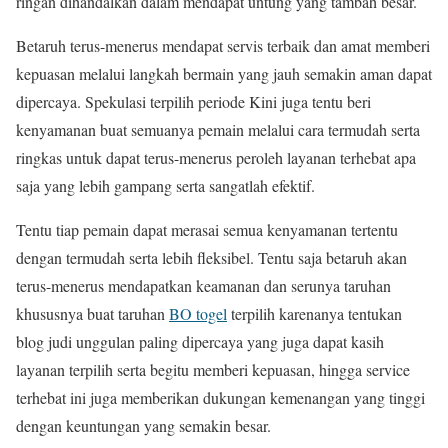
ringan dihandalkan dalam mendapat untung yang tambah besar.
Betaruh terus-menerus mendapat servis terbaik dan amat memberi
kepuasan melalui langkah bermain yang jauh semakin aman dapat
dipercaya. Spekulasi terpilih periode Kini juga tentu beri
kenyamanan buat semuanya pemain melalui cara termudah serta
ringkas untuk dapat terus-menerus peroleh layanan terhebat apa
saja yang lebih gampang serta sangatlah efektif.
Tentu tiap pemain dapat merasai semua kenyamanan tertentu
dengan termudah serta lebih fleksibel. Tentu saja betaruh akan
terus-menerus mendapatkan keamanan dan serunya taruhan
khususnya buat taruhan
BO togel
terpilih karenanya tentukan
blog judi unggulan paling dipercaya yang juga dapat kasih
layanan terpilih serta begitu memberi kepuasan, hingga service
terhebat ini juga memberikan dukungan kemenangan yang tinggi
dengan keuntungan yang semakin besar.