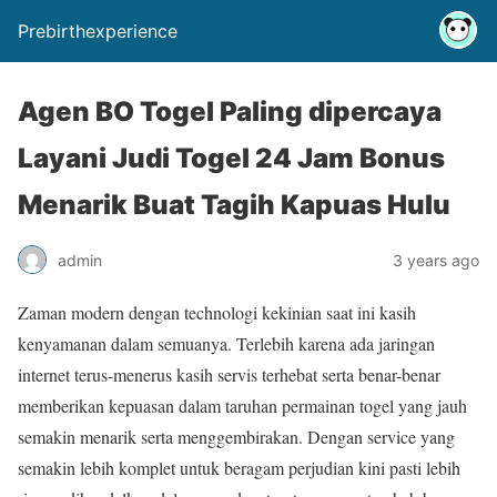
Prebirthexperience
Agen BO Togel Paling dipercaya
Layani Judi Togel 24 Jam Bonus
Menarik Buat Tagih Kapuas Hulu
admin
3 years ago
Zaman modern dengan technologi kekinian saat ini kasih
kenyamanan dalam semuanya. Terlebih karena ada jaringan
internet terus-menerus kasih servis terhebat serta benar-benar
memberikan kepuasan dalam taruhan permainan togel yang jauh
semakin menarik serta menggembirakan. Dengan service yang
semakin lebih komplet untuk beragam perjudian kini pasti lebih