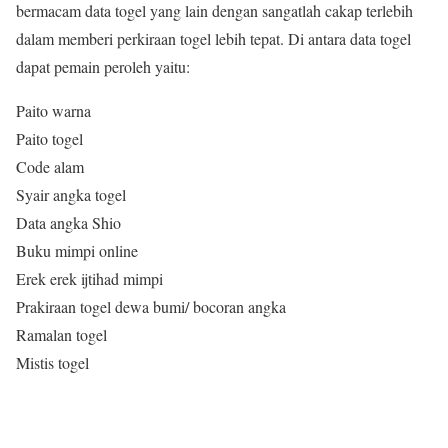
bermacam data togel yang lain dengan sangatlah cakap terlebih
dalam memberi perkiraan togel lebih tepat. Di antara data togel
dapat pemain peroleh yaitu:
Paito warna
Paito togel
Code alam
Syair angka togel
Data angka Shio
Buku mimpi online
Erek erek ijtihad mimpi
Prakiraan togel dewa bumi/ bocoran angka
Ramalan togel
Mistis togel