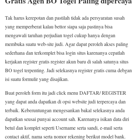
Gratis Agen BO Togel Paling dipercaya
Tak harus kerepotan dan pastilah tidak ada persyaratan susah
yang memperberat kalau bettor siapa saja pastinya bisa
mengawali taruhan perjudian togel cukup hanya dengan
membuka suatu web-site judi. Agar dapat peroleh akses paling
sederhana dan terkomplet bisa login situs karenanya cepatlah
kerjakan register gratis register akun baru di salah satunya situs
BO togel terpenting. Jadi selekasnya register gratis cuma debgan
isi suatu formulir yang disajikan.
Buat peroleh form itu jadi click menu DAFTAR/ REGISTER
yang dapat anda dapatkan di opsi website judi terpercaya dan
terbaik. Keberuntungan mengesankan bakal selekasnya anda
dapatkan seusai punyai account sah. Karenanya isikan data diri
betul dan komplet seperti Username serta sandi, e-mail serta
contact aktif, nama serta nomor rekening berikut model bank.