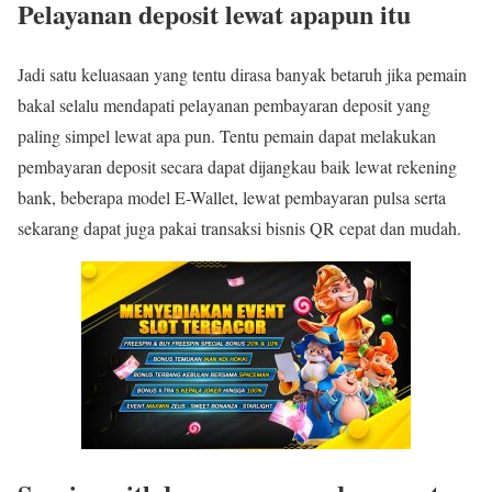
Pelayanan deposit lewat apapun itu
Jadi satu keluasaan yang tentu dirasa banyak betaruh jika pemain
bakal selalu mendapati pelayanan pembayaran deposit yang
paling simpel lewat apa pun. Tentu pemain dapat melakukan
pembayaran deposit secara dapat dijangkau baik lewat rekening
bank, beberapa model E-Wallet, lewat pembayaran pulsa serta
sekarang dapat juga pakai transaksi bisnis QR cepat dan mudah.