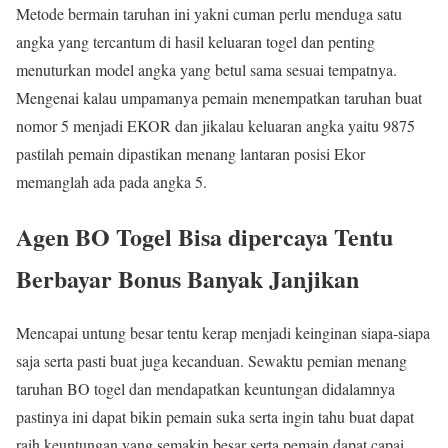
Metode bermain taruhan ini yakni cuman perlu menduga satu
angka yang tercantum di hasil keluaran togel dan penting
menuturkan model angka yang betul sama sesuai tempatnya.
Mengenai kalau umpamanya pemain menempatkan taruhan buat
nomor 5 menjadi EKOR dan jikalau keluaran angka yaitu 9875
pastilah pemain dipastikan menang lantaran posisi Ekor
memanglah ada pada angka 5.
Agen BO Togel Bisa dipercaya Tentu
Berbayar Bonus Banyak Janjikan
Mencapai untung besar tentu kerap menjadi keinginan siapa-siapa
saja serta pasti buat juga kecanduan. Sewaktu pemian menang
taruhan BO togel dan mendapatkan keuntungan didalamnya
pastinya ini dapat bikin pemain suka serta ingin tahu buat dapat
raih keuntungan yang semakin besar serta pemain dapat capai