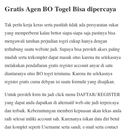
Gratis Agen BO Togel Bisa dipercaya
Tak perlu kerja keras serta pastilah tidak ada persyaratan sukar
yang memperberat kalau bettor siapa-siapa saja pastinya bisa
mengawali taruhan perjudian togel cukup hanya dengan
terhubung suatu website judi. Supaya bisa peroleh akses paling
mudah serta terkomplet dapat masuk situs karena itu selekasnya
melakukan pendaftaran gratis register account anyar di satu
diantaranya situs BO togel terutama. Karena itu selekasnya
register gratis cuma debgan isi suatu formulir yang disajikan.
Untuk peroleh form itu jadi click menu DAFTAR/ REGISTER
yang dapat anda dapatkan di alternatif web-site judi terpercaya
dan terbaik. Keberuntungan memberi kepuasan akan lekas anda
raih selesai miliki account sah. Karenanya isikan data diri betul
dan komplet seperti Username serta sandi, e-mail serta contact