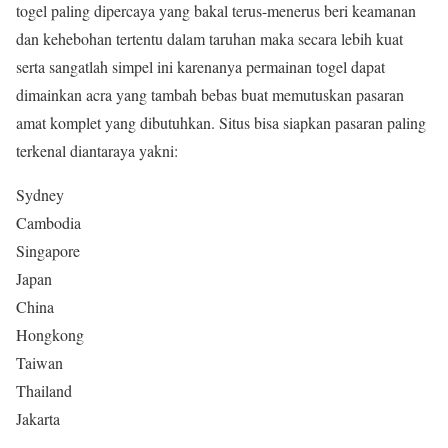
togel paling dipercaya yang bakal terus-menerus beri keamanan
dan kehebohan tertentu dalam taruhan maka secara lebih kuat
serta sangatlah simpel ini karenanya permainan togel dapat
dimainkan acra yang tambah bebas buat memutuskan pasaran
amat komplet yang dibutuhkan. Situs bisa siapkan pasaran paling
terkenal diantaraya yakni:
Sydney
Cambodia
Singapore
Japan
China
Hongkong
Taiwan
Thailand
Jakarta