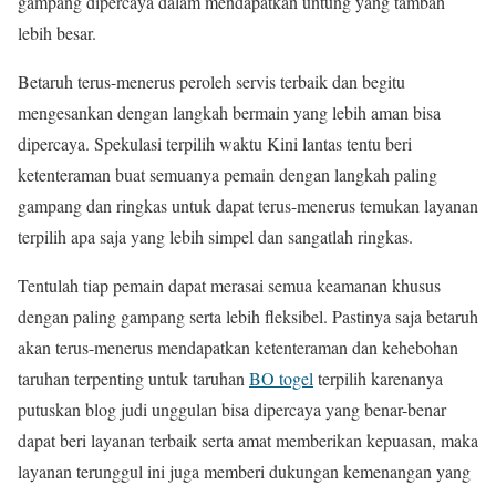
gampang dipercaya dalam mendapatkan untung yang tambah
lebih besar.
Betaruh terus-menerus peroleh servis terbaik dan begitu
mengesankan dengan langkah bermain yang lebih aman bisa
dipercaya. Spekulasi terpilih waktu Kini lantas tentu beri
ketenteraman buat semuanya pemain dengan langkah paling
gampang dan ringkas untuk dapat terus-menerus temukan layanan
terpilih apa saja yang lebih simpel dan sangatlah ringkas.
Tentulah tiap pemain dapat merasai semua keamanan khusus
dengan paling gampang serta lebih fleksibel. Pastinya saja betaruh
akan terus-menerus mendapatkan ketenteraman dan kehebohan
taruhan terpenting untuk taruhan
BO togel
terpilih karenanya
putuskan blog judi unggulan bisa dipercaya yang benar-benar
dapat beri layanan terbaik serta amat memberikan kepuasan, maka
layanan terunggul ini juga memberi dukungan kemenangan yang