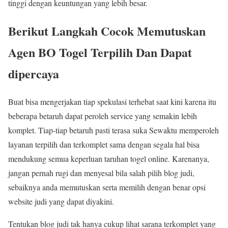
tinggi dengan keuntungan yang lebih besar.
Berikut Langkah Cocok Memutuskan
Agen BO Togel Terpilih Dan Dapat
dipercaya
Buat bisa mengerjakan tiap spekulasi terhebat saat kini karena itu
beberapa betaruh dapat peroleh service yang semakin lebih
komplet. Tiap-tiap betaruh pasti terasa suka Sewaktu memperoleh
layanan terpilih dan terkomplet sama dengan segala hal bisa
mendukung semua keperluan taruhan togel online. Karenanya,
jangan pernah rugi dan menyesal bila salah pilih blog judi,
sebaiknya anda memutuskan serta memilih dengan benar opsi
website judi yang dapat diyakini.
Tentukan blog judi tak hanya cukup lihat sarana terkomplet yang