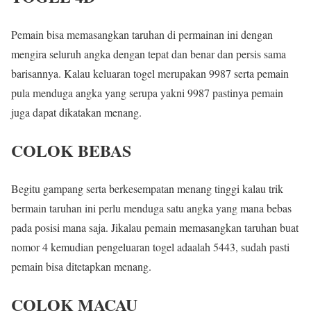
Pemain bisa memasangkan taruhan di permainan ini dengan
mengira seluruh angka dengan tepat dan benar dan persis sama
barisannya. Kalau keluaran togel merupakan 9987 serta pemain
pula menduga angka yang serupa yakni 9987 pastinya pemain
juga dapat dikatakan menang.
COLOK BEBAS
Begitu gampang serta berkesempatan menang tinggi kalau trik
bermain taruhan ini perlu menduga satu angka yang mana bebas
pada posisi mana saja. Jikalau pemain memasangkan taruhan buat
nomor 4 kemudian pengeluaran togel adaalah 5443, sudah pasti
pemain bisa ditetapkan menang.
COLOK MACAU