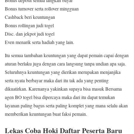
Bonus deposit semua langkah bayar
Bonus turnover serta rollover mingguan
Cashback beri keuntungan
Bonus rollingan judi togel
Disc. dan jekpot judi togel
Even menarik serta hadiah yang lain.
Itu semua tambahan keuntungan yang dapat pemain capai dengan
aturan berlaku juga dengan cara langsung tanpa undian apa saja.
Seluruhnya keuntungan yang dierikan merupakan menjanjika
serta nyata berbayar maka dari itu tak ada yang penting
dikuatirkan. Karenanya yakinkan supaya bisa masuk Bersama
agen BO togel bisa dipercaya maka dari itu dapat temukan
layanan paling bagus serta paling komplet yang mana selalu akan
memberikan keuntungan buat faksi pemain.
Lekas Coba Hoki Daftar Peserta Baru